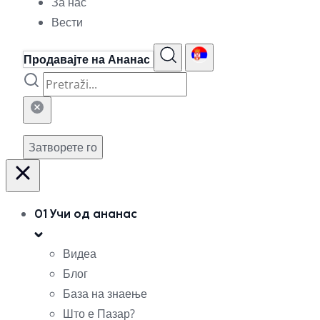
За нас
Вести
Продавајте на Ананас
Затворете го
01
Учи од ананас
Видеа
Блог
База на знаење
Што е Пазар?