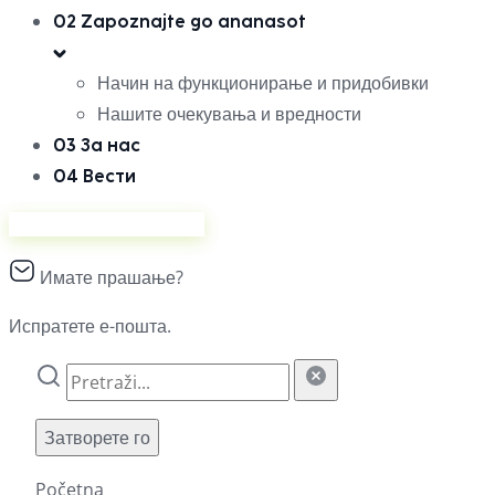
02
Zapoznajte go ananasot
Начин на функционирање и придобивки
Нашите очекувања и вредности
03
За нас
04
Вести
Продавајте на Ананас
Имате прашање?
Испратете е-пошта.
Затворете го
Početna