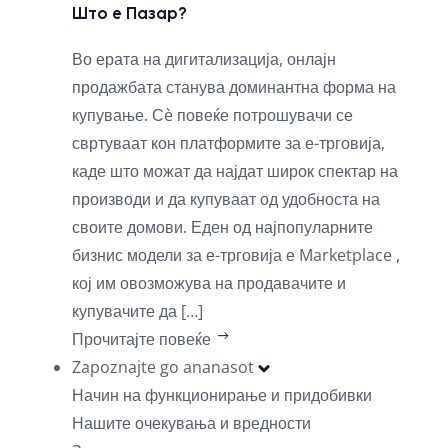
Што е Пазар?
Во ерата на дигитализација, онлајн
продажбата станува доминантна форма на
купување. Сè повеќе потрошувачи се
свртуваат кон платформите за е-трговија,
каде што можат да најдат широк спектар на
производи и да купуваат од удобноста на
своите домови. Еден од најпопуларните
бизнис модели за е-трговија е Marketplace ,
кој им овозможува на продавачите и
купувачите да […]
Прочитајте повеќе
Zapoznajte go ananasot
Начин на функционирање и придобивки
Нашите очекувања и вредности