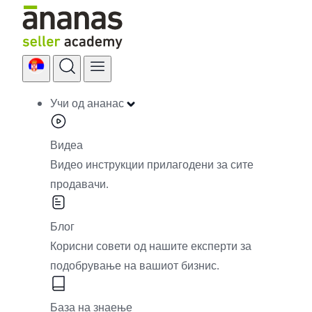
Skip
to
content
Учи од ананас
Видеа
Видео инструкции прилагодени за сите
продавачи.
Блог
Корисни совети од нашите експерти за
подобрување на вашиот бизнис.
База на знаење