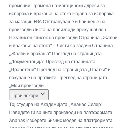
промоции
Промена на магацински адреси за
испорака и враќање на стока
Најава за испорака
за магацин FBA
Отстранување и бришење на
производи
Листа на производи преку шаблон
Независен список на производи
Страница „Жалби
и враќање на стока“ – Листи со задачи
Страница
„Жалби и враќања“
Преглед на страницата
„Документација“
Преглед на страницата
„Вработени“
Преглед на страницата „Пратки“ и
пакување на пратките
Преглед на страницата
„Мои производи“
Први чекори
Тој студира на Академијата „Ананас Селер“
Наведете ги вашите производи на платформата
Ananas
Изберете бизнис модел на платформата