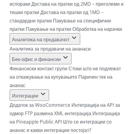
испораки
Достава на пратки од 2MD – преголеми и
тешки пратки
Достава на пратки од 1MD –
стандардни пратки
Пакување на специфични
пратки
Пакување на пратки
Обработка на нарачки
Аналитика на продавачот
Аналитика за продавачи на ананаси
Бек-офис и финансии
Финансиски контакт групи
Стоки што не подлежат
на откажување на купувањето
Паричен тек на
ананас
Интеграции
Додаток за WooCommerce
Интеграција на API за
одмор
FTP размена
XML интеграција
Интеграција
на Pineapple Public API
Што се интеграции со
ананас и какви интеграции постојат?