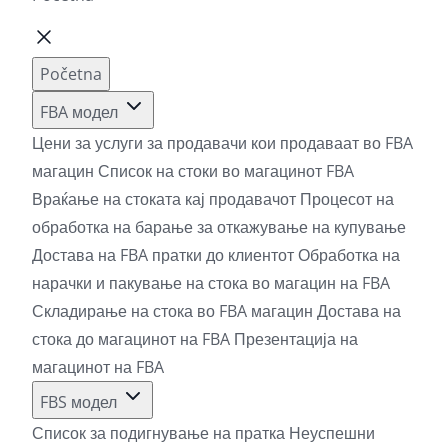
Početna
FBA модел
Цени за услуги за продавачи кои продаваат во FBA
магацин
Список на стоки во магацинот FBA
Враќање на стоката кај продавачот
Процесот на
обработка на барање за откажување на купување
Достава на FBA пратки до клиентот
Обработка на
нарачки и пакување на стока во магацин на FBA
Складирање на стока во FBA магацин
Достава на
стока до магацинот на FBA
Презентација на
магацинот на FBA
FBS модел
Список за подигнување на пратка
Неуспешни