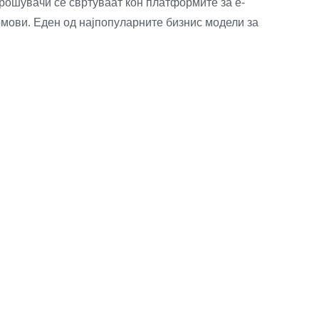
рошувачи се свртуваат кон платформите за е-
домови. Еден од најпопуларните бизнис модели за