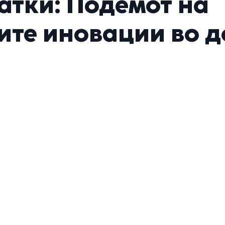
атки: Подемот на
те иновации во д