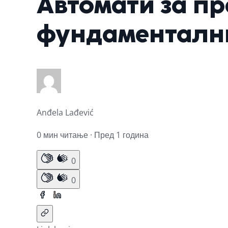
Автомати за пр
фундаментални
Anđela Lađević
0 мин читање · Пред 1 година
0
0