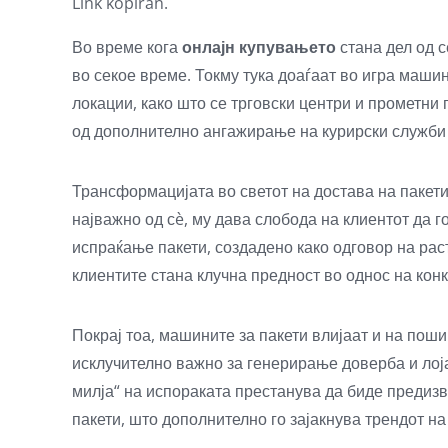
Link kopiran.
Во време кога
онлајн купувањето
стана дел од с
во секое време. Токму тука доаѓаат во игра маши
локации, како што се трговски центри и прометни
од дополнително ангажирање на курирски служби
Трансформацијата во светот на достава на пакети
најважно од сè, му дава слобода на клиентот да 
испраќање пакети, создадено како одговор на рас
клиентите стана клучна предност во однос на конк
Покрај тоа, машините за пакети влијаат и на поши
исклучително важно за генерирање доверба и лоја
милја“ на испораката престанува да биде предизв
пакети, што дополнително го зајакнува трендот на