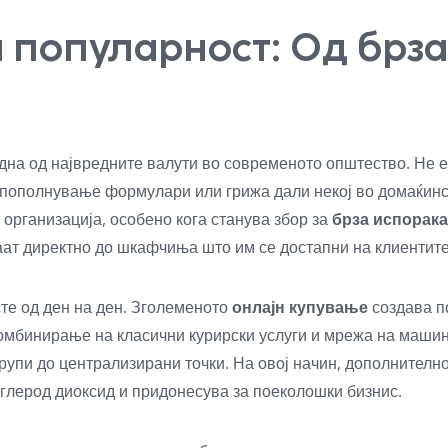
 популарност: Од брза
дна од највредните валути во современото општество. Не е
 пополнување формулари или грижа дали некој во домаќинс
организација, особено кога станува збор за
брза испорака
ваат директно до шкафчиња што им се достапни на клиентите
те од ден на ден. Зголеменото
онлајн купување
создава п
омбинирање на класични курирски услуги и мрежа на машини
 групи до централизирани точки. На овој начин, дополнител
аглерод диоксид и придонесува за поеколошки бизнис.