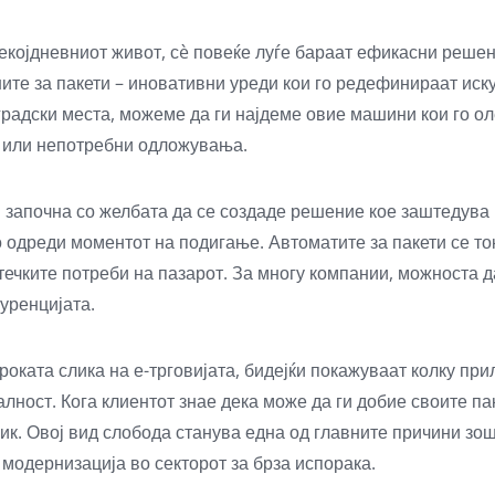
екојдневниот живот, сè повеќе луѓе бараат ефикасни решен
ните за пакети – иновативни уреди кои го редефинираат иск
 градски места, можеме да ги најдеме овие машини кои го о
 или непотребни одложувања.
 започна со желбата да се создаде решение кое заштедува 
го одреди моментот на подигање. Автоматите за пакети се 
течките потреби на пазарот. За многу компании, можноста 
уренцијата.
роката слика на е-трговијата, бидејќи покажуваат колку пр
лност. Кога клиентот знае дека може да ги добие своите па
ик. Овој вид слобода станува една од главните причини зош
 модернизација во секторот за брза испорака.