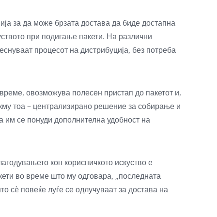
ија за да може брзата достава да биде достапна
уството при подигање пакети. На различни
леснуваат процесот на дистрибуција, без потреба
време, овозможува полесен пристап до пакетот и,
токму тоа – централизирано решение за собирање и
да им се понуди дополнителна удобност на
илагодувањето кон корисничкото искуство е
кети во време што му одговара, „последната
то сè повеќе луѓе се одлучуваат за достава на