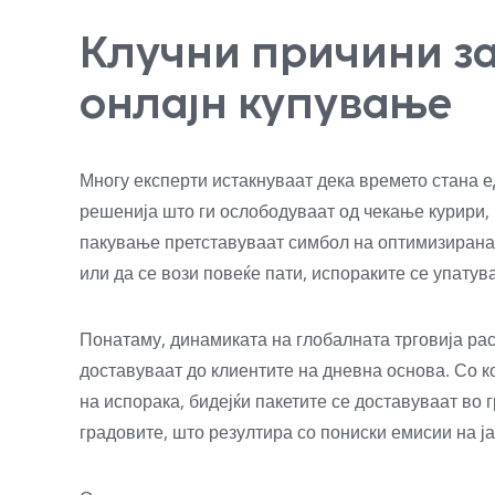
Клучни причини за
онлајн купување
Многу експерти истакнуваат дека времето стана е
решенија што ги ослободуваат од чекање курири,
пакување претставуваат симбол на оптимизирана 
или да се вози повеќе пати, испораките се упату
Понатаму, динамиката на глобалната трговија рас
доставуваат до клиентите на дневна основа. Со к
на испорака, бидејќи пакетите се доставуваат во
градовите, што резултира со пониски емисии на ј