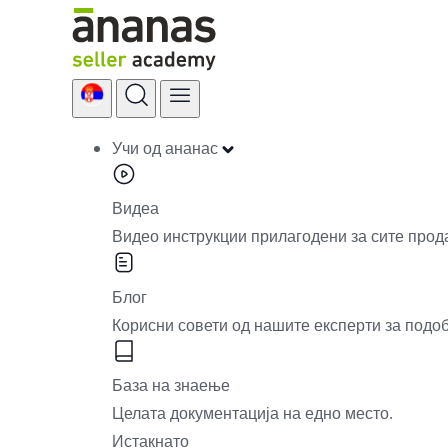
Skip
to
content
Учи од ананас
Видеа
Видео инструкции прилагодени за сите прод
Блог
Корисни совети од нашите експерти за подо
База на знаење
Целата документација на едно место.
Истакнато