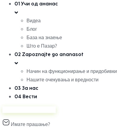
01
Учи од ананас
Видеа
Блог
База на знаење
Што е Пазар?
02
Zapoznajte go ananasot
Начин на функционирање и придобивки
Нашите очекувања и вредности
03
За нас
04
Вести
Продавајте на Ананас
Имате прашање?