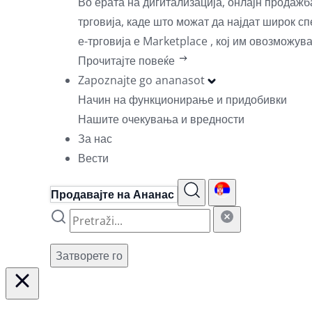
Во ерата на дигитализација, онлајн продаж
трговија, каде што можат да најдат широк с
е-трговија е Marketplace , кој им овозможув
Прочитајте повеќе
Zapoznajte go ananasot
Начин на функционирање и придобивки
Нашите очекувања и вредности
За нас
Вести
Продавајте на Ананас
Затворете го