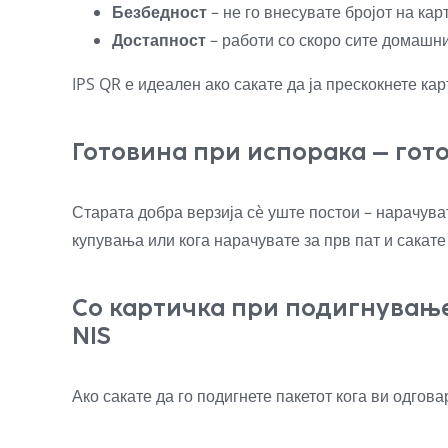
Безбедност
– не го внесувате бројот на кар
Достапност
– работи со скоро сите домашни
IPS QR е идеален ако сакате да ја прескокнете кар
Готовина при испорака – гот
Старата добра верзија сè уште постои – нарачуват
купувања или кога нарачувате за прв пат и сакате
Со картичка при подигнување
NIS
Ако сакате да го подигнете пакетот кога ви одгов