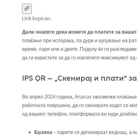
Link kopiran.
Дали знаевте дека можете да платите за вашат
плаќање при испорака, па дури и купување на ра
време, пари или и двете. Подолу ќе ги разгледам
да ги користите за да го извлечете максимумот од 
IPS QR – „Скенирај и плати“ 
Во април 2024 година, Ananas овозможи плаќањ
работната површина, да го скенирате кодот со мо
од вашиот телефон, платформата ви нуди
длабок
Брзина
– парите се депонираат веднаш, а н