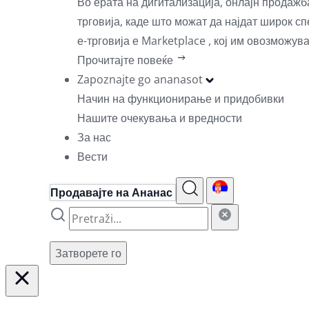
Во ерата на дигитализација, онлајн продаж
трговија, каде што можат да најдат широк с
е-трговија е Marketplace , кој им овозможув
Прочитајте повеќе
Zapoznajte go ananasot
Начин на функционирање и придобивки
Нашите очекувања и вредности
За нас
Вести
Продавајте на Ананас
Затворете го