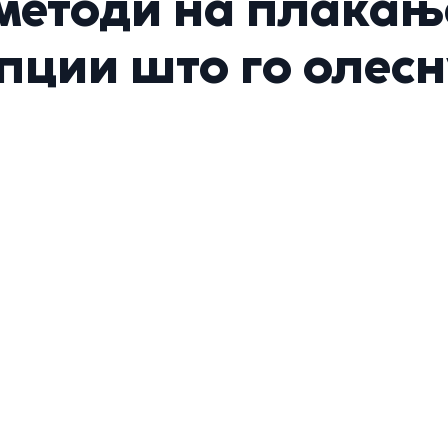
методи на плаќање
опции што го олес