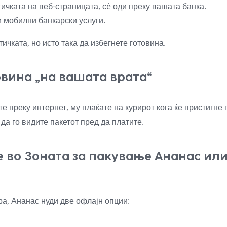
тичката на веб-страницата, сè оди преку вашата банка.
 мобилни банкарски услуги.
тичката, но исто така да избегнете готовина.
овина „на вашата врата“
е преку интернет, му плаќате на курирот кога ќе пристигне 
 да го видите пакетот пред да платите.
 во Зоната за пакување Ананас ил
ара, Ананас нуди две офлајн опции: