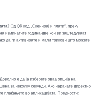
ката?
Од QR код „Скенирај и плати“, преку
 на изминатите година-две кои ви заштедуваат
ако да ги активирате и мали трикови што можете
 Доволно е да ја изберете оваа опција на
шена за неколку секунди. Ако нарачате директно
ате плаќањето во апликацијата. Предности: