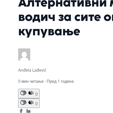
Алтернативни 
водич за сите 
купување
Anđela Lađević
0 мин читање · Пред 1 година
0
0