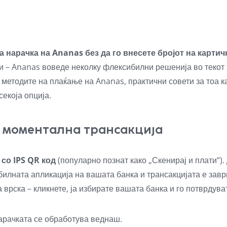
а нарачка на Ananas без да го внесете бројот на картич
ти – Ananas воведе неколку флексибилни решенија во текот
е методите на плаќање на Ananas, практични совети за тоа к
секоја опција.
за моментална трансакција
е
со IPS QR код
(популарно познат како „Скенирај и плати“).
билната апликација на вашата банка и трансакцијата е завр
а врска
– кликнете, ја избирате вашата банка и го потврдув
арачката се обработува веднаш.