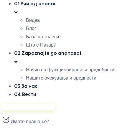
01
Учи од ананас
Видеа
Блог
База на знаење
Што е Пазар?
02
Zapoznajte go ananasot
Начин на функционирање и придобивки
Нашите очекувања и вредности
03
За нас
04
Вести
Продавајте на Ананас
Имате прашање?