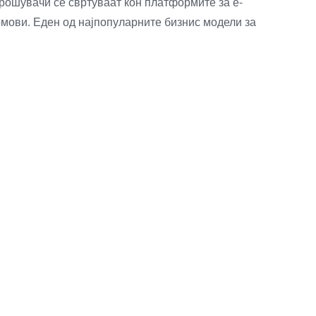
рошувачи се свртуваат кон платформите за е-
домови. Еден од најпопуларните бизнис модели за