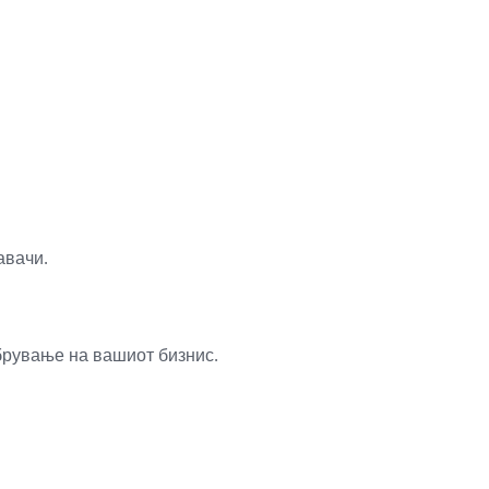
авачи.
брување на вашиот бизнис.