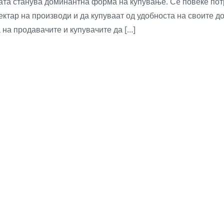
бата станува доминантна форма на купување. Сè повеќе пот
пектар на производи и да купуваат од удобноста на своите 
а на продавачите и купувачите да […]