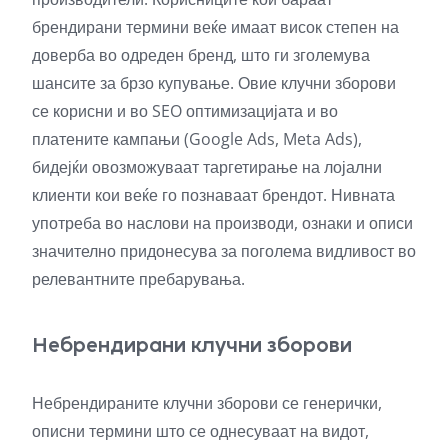
брендирани термини веќе имаат висок степен на
доверба во одреден бренд, што ги зголемува
шансите за брзо купување. Овие клучни зборови
се корисни и во SEO оптимизацијата и во
платените кампањи (Google Ads, Meta Ads),
бидејќи овозможуваат таргетирање на лојални
клиенти кои веќе го познаваат брендот. Нивната
употреба во наслови на производи, ознаки и описи
значително придонесува за поголема видливост во
релевантните пребарувања.
Небрендирани клучни зборови
Небрендираните клучни зборови се генерички,
описни термини што се однесуваат на видот,