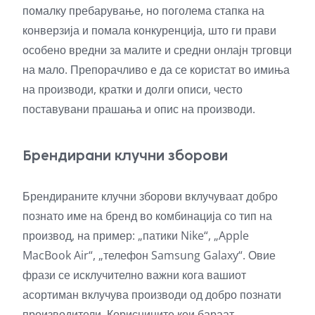
помалку пребарување, но поголема стапка на
конверзија и помала конкуренција, што ги прави
особено вредни за малите и средни онлајн трговци
на мало. Препорачливо е да се користат во имиња
на производи, кратки и долги описи, често
поставувани прашања и опис на производи.
Брендирани клучни зборови
Брендираните клучни зборови вклучуваат добро
познато име на бренд во комбинација со тип на
производ, на пример: „патики Nike“, „Apple
MacBook Air“, „телефон Samsung Galaxy“. Овие
фрази се исклучително важни кога вашиот
асортиман вклучува производи од добро познати
производители. Корисниците кои бараат