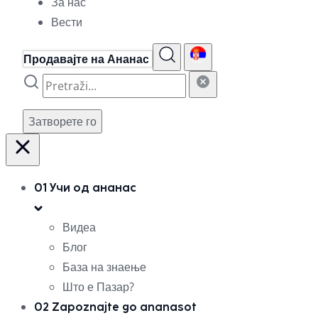
За нас
Вести
Продавајте на Ананас
Затворете го
01
Учи од ананас
Видеа
Блог
База на знаење
Што е Пазар?
02
Zapoznajte go ananasot