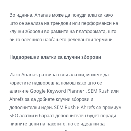
Во иднина, Ananas може да понуди алатки како
што се анализа на трендови или перформанси на
клучни зборови во рамките на платформата, што
би го олеснило наоѓањето релевантни термини.
Надворешни алатки за клучни зборови
Иако Ananas развива свои алатки, можете да
користите надворешна помош како што се
алатките Google Keyword Planner
, SEM Rush
или
Ahrefs
за да добиете клучни зборови и
дополнителни идеи. SEM Rush и Ahrefs се премиум
SEO алатки и бараат дополнителен буџет поради
нивните цени на пакетите, но се идеални за