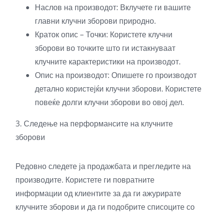
Наслов на производот: Вклучете ги вашите
главни клучни зборови природно.
Краток опис – Точки: Користете клучни
зборови во точките што ги истакнуваат
клучните карактеристики на производот.
Опис на производот: Опишете го производот
детално користејќи клучни зборови. Користете
повеќе долги клучни зборови во овој дел.
3. Следење на перформансите на клучните
зборови
Редовно следете ја продажбата и прегледите на
производите. Користете ги повратните
информации од клиентите за да ги ажурирате
клучните зборови и да ги подобрите списоците со