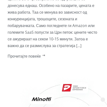
Во п
донесува еднаш. Особено на пазарите, цената е
трго
жива работа. Таа се менува во зависност од
раст
конкуренцијата, трошоците, сезоната и
отво
побарувачката. Само погледнете ги Amazon или
стра
големите SaaS попусти за Црн петок: цените често
издв
се ажурираат на секои 10-15 минути. Затоа е
тер
важно да се размислува за стратегија […]
и пр
Прочитајте повеќе
за о
Про