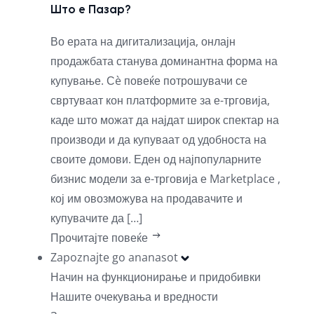
Што е Пазар?
Во ерата на дигитализација, онлајн
продажбата станува доминантна форма на
купување. Сè повеќе потрошувачи се
свртуваат кон платформите за е-трговија,
каде што можат да најдат широк спектар на
производи и да купуваат од удобноста на
своите домови. Еден од најпопуларните
бизнис модели за е-трговија е Marketplace ,
кој им овозможува на продавачите и
купувачите да […]
Прочитајте повеќе
Zapoznajte go ananasot
Начин на функционирање и придобивки
Нашите очекувања и вредности