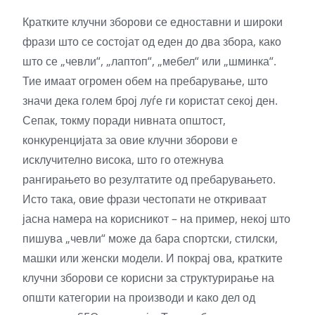
Кратките клучни зборови се едноставни и широки
фрази што се состојат од еден до два збора, како
што се „чевли“, „лаптоп“, „мебел“ или „шминка“.
Тие имаат огромен обем на пребарување, што
значи дека голем број луѓе ги користат секој ден.
Сепак, токму поради нивната општост,
конкуренцијата за овие клучни зборови е
исклучително висока, што го отежнува
рангирањето во резултатите од пребарувањето.
Исто така, овие фрази честопати не откриваат
јасна намера на корисникот – на пример, некој што
пишува „чевли“ може да бара спортски, стилски,
машки или женски модели. И покрај ова, кратките
клучни зборови се корисни за структурирање на
општи категории на производи и како дел од