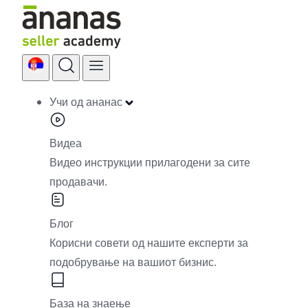
Skip
to
content
Учи од ананас
Видеа
Видео инструкции прилагодени за сите
продавачи.
Блог
Корисни совети од нашите експерти за
подобрување на вашиот бизнис.
База на знаење