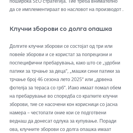
поширока SEO стратегија. Тие треба внимателно
да
се имплементираат во насловот на производот
.
Клучни зборови со долга опашка
Долгите клучни зборови се состојат од три или
повеќе зборови и се користат за попрецизни и
поспецифични пребарувања, како што се „удобни
патики за трчање за деца“, „машки сини патики за
трчање број 46 сезона лето 2025“ или „дрвена
фотелја за тераса со грб“. Иако имаат помал обем
на пребарување во споредба со кратките клучни
зборови, тие се насочени кон корисници со јасна
намера – честопати оние кои се подготвени
веднаш да донесат одлука за купување. Поради
ова, клучните зборови со долга опашка имаат