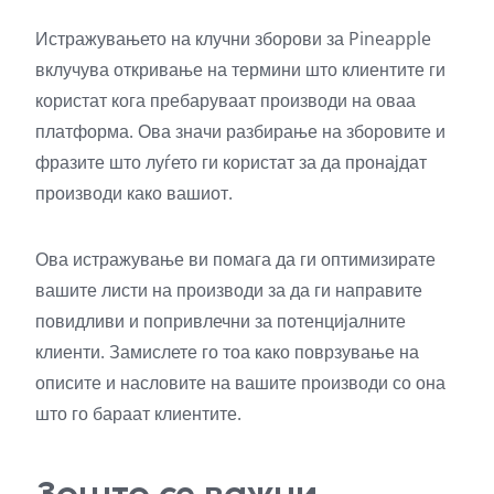
Истражувањето на клучни зборови за Pineapple
вклучува откривање на термини што клиентите ги
користат кога пребаруваат производи на оваа
платформа. Ова значи разбирање на зборовите и
фразите што луѓето ги користат за да пронајдат
производи како вашиот.
Ова истражување ви помага да ги оптимизирате
вашите листи на производи за да ги направите
повидливи и попривлечни за потенцијалните
клиенти. Замислете го тоа како поврзување на
описите и насловите на вашите производи со она
што го бараат клиентите.
Зошто се важни