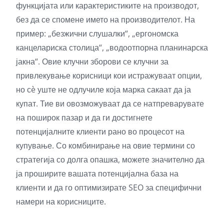
функцијата или карактеристиките на производот,
без да се спомене името на производителот. На
пример: „безжични слушалки“, „ергономска
канцелариска столица“, „водоотпорна планинарска
јакна“. Овие клучни зборови се клучни за
привлекување корисници кои истражуваат опции,
но сè уште не одлучиле која марка сакаат да ја
купат. Тие ви овозможуваат да се натпреварувате
на поширок пазар и да ги достигнете
потенцијалните клиенти рано во процесот на
купување. Со комбинирање на овие термини со
стратегија со долга опашка, можете значително да
ја проширите вашата потенцијална база на
клиенти и да го оптимизирате SEO за специфични
намери на корисниците.