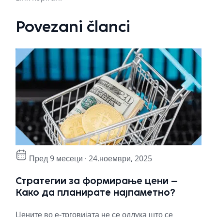
Povezani članci
Пред 9 месеци · 24.ноември, 2025
Стратегии за формирање цени –
Пр
Како да планирате најпаметно?
пр
бр
Цените во е-трговијата не се одлука што се