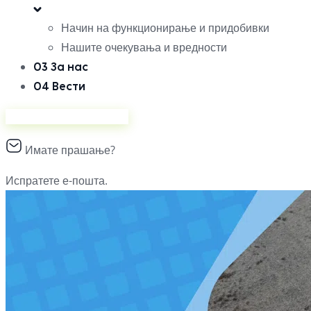
Начин на функционирање и придобивки
Нашите очекувања и вредности
03
За нас
04
Вести
Продавајте на Ананас
Имате прашање?
Испратете е-пошта.