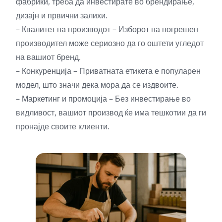
фабрики, треба да инвестирате во брендирање,
дизајн и првични залихи.
– Квалитет на производот – Изборот на погрешен
производител може сериозно да го оштети угледот
на вашиот бренд.
– Конкуренција – Приватната етикета е популарен
модел, што значи дека мора да се издвоите.
– Маркетинг и промоција – Без инвестирање во
видливост, вашиот производ ќе има тешкотии да ги
пронајде своите клиенти.