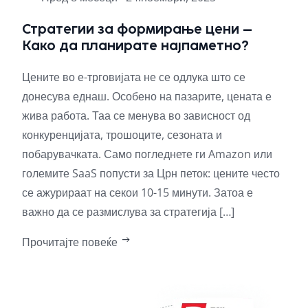
Стратегии за формирање цени –
Ка
Како да планирате најпаметно?
пр
на
Цените во е-трговијата не се одлука што се
Нас
донесува еднаш. Особено на пазарите, цената е
да о
жива работа. Таа се менува во зависност од
клие
конкуренцијата, трошоците, сезоната и
инф
побарувачката. Само погледнете ги Amazon или
факт
големите SaaS попусти за Црн петок: цените често
куп
се ажурираат на секои 10-15 минути. Затоа е
на 
важно да се размислува за стратегија […]
секо
Прочитајте повеќе
Про