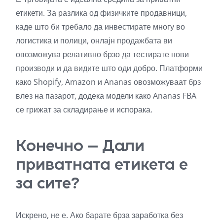
етикети. За разлика од физичките продавници,
каде што би требало да инвестирате многу во
логистика и полици, онлајн продажбата ви
овозможува релативно брзо да тестирате нови
производи и да видите што оди добро. Платформи
како Shopify, Amazon и Ananas овозможуваат брз
влез на пазарот, додека модели како Ananas FBA
се грижат за складирање и испорака.
Конечно – Дали
приватната етикета е
за сите?
Искрено, не е. Ако барате брза заработка без