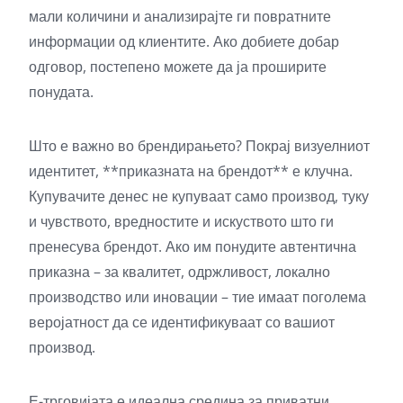
мали количини и анализирајте ги повратните
информации од клиентите. Ако добиете добар
одговор, постепено можете да ја проширите
понудата.
Што е важно во брендирањето? Покрај визуелниот
идентитет, **приказната на брендот** е клучна.
Купувачите денес не купуваат само производ, туку
и чувството, вредностите и искуството што ги
пренесува брендот. Ако им понудите автентична
приказна – за квалитет, одржливост, локално
производство или иновации – тие имаат поголема
веројатност да се идентификуваат со вашиот
производ.
Е-трговијата е идеална средина за приватни