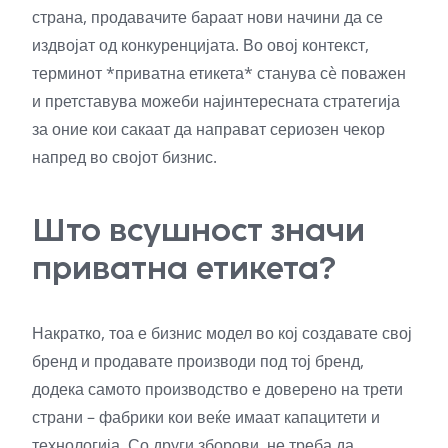
страна, продавачите бараат нови начини да се
издвојат од конкуренцијата. Во овој контекст,
терминот *приватна етикета* станува сè поважен
и претставува можеби најинтересната стратегија
за оние кои сакаат да направат сериозен чекор
напред во својот бизнис.
Што всушност значи
приватна етикета?
Накратко, тоа е бизнис модел во кој создавате свој
бренд и продавате производи под тој бренд,
додека самото производство е доверено на трети
страни – фабрики кои веќе имаат капацитети и
технологија. Со други зборови, не треба да