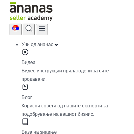
Skip
to
content
Учи од ананас
Видеа
Видео инструкции прилагодени за сите
продавачи.
Блог
Корисни совети од нашите експерти за
подобрување на вашиот бизнис.
База на знаење