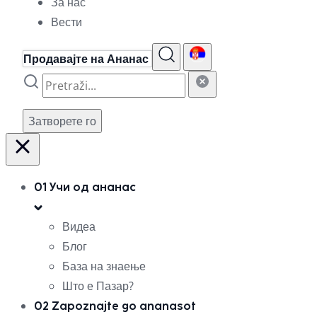
За нас
Вести
Продавајте на Ананас
Затворете го
01
Учи од ананас
Видеа
Блог
База на знаење
Што е Пазар?
02
Zapoznajte go ananasot