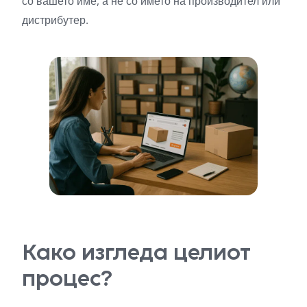
со вашето име, а не со името на производител или
дистрибутер.
Како изгледа целиот
процес?