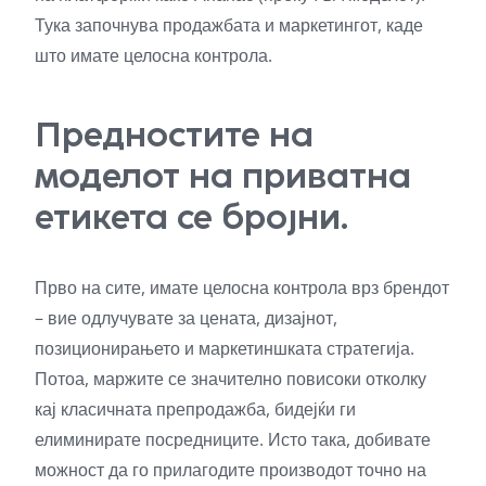
Тука започнува продажбата и маркетингот, каде
што имате целосна контрола.
Предностите на
моделот на приватна
етикета се бројни.
Прво на сите, имате целосна контрола врз брендот
– вие одлучувате за цената, дизајнот,
позиционирањето и маркетиншката стратегија.
Потоа, маржите се значително повисоки отколку
кај класичната препродажба, бидејќи ги
елиминирате посредниците. Исто така, добивате
можност да го прилагодите производот точно на