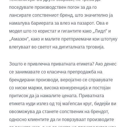
поседувате производствен погон за да го
лансирате сопствениот бренд, што значително ја
намалува бариерата за влез на пазарот. Ова е
модел што го користат и гигантите како „Лидл“ и
„Амазон“, како и малите претприемачи кои штотуку
влегуваат во светот на дигиталната трговија.
Зошто е привлечна приватната етикета? Ако денес
се занимавате со класична препродажба на
брендирани производи, веројатно се справувате
со ниски маржи, висока конкуренција и постојан
притисок да ја намалите цената. Приватната
етикета нуди излез од тој маѓепсан круг, бидејќи ви
овозможува да станете сопственик на брендот,
односно клиентите да ги поврзуваат производите