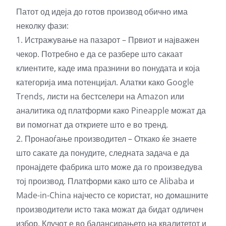
Патот од идеја до готов производ обично има
неколку фази:
1. Истражување на пазарот – Првиот и најважен
чекор. Потребно е да се разбере што сакаат
клиентите, каде има празнини во понудата и која
категорија има потенцијал. Алатки како Google
Trends, листи на бестселери на Amazon или
аналитика од платформи како Pineapple можат да
ви помогнат да откриете што е во тренд.
2. Пронаоѓање производител – Откако ќе знаете
што сакате да понудите, следната задача е да
пронајдете фабрика што може да го произведува
тој производ. Платформи како што се Alibaba и
Made-in-China најчесто се користат, но домашните
производители исто така можат да бидат одличен
избор. Клучот е во балансирањето на квалитетот и