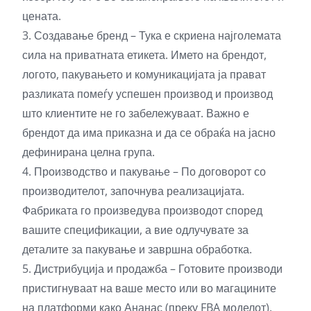
цената.
3. Создавање бренд – Тука е скриена најголемата
сила на приватната етикета. Името на брендот,
логото, пакувањето и комуникацијата ја прават
разликата помеѓу успешен производ и производ
што клиентите не го забележуваат. Важно е
брендот да има приказна и да се обраќа на јасно
дефинирана целна група.
4. Производство и пакување – По договорот со
производителот, започнува реализацијата.
Фабриката го произведува производот според
вашите спецификации, а вие одлучувате за
деталите за пакување и завршна обработка.
5. Дистрибуција и продажба – Готовите производи
пристигнуваат на ваше место или во магацините
на платформи како Ананас (преку FBA моделот).