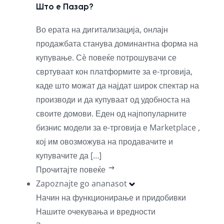
Што е Пазар?
Во ерата на дигитализација, онлајн
продажбата станува доминантна форма на
купување. Сè повеќе потрошувачи се
свртуваат кон платформите за е-трговија,
каде што можат да најдат широк спектар на
производи и да купуваат од удобноста на
своите домови. Еден од најпопуларните
бизнис модели за е-трговија е Marketplace ,
кој им овозможува на продавачите и
купувачите да […]
Прочитајте повеќе
Zapoznajte go ananasot
Начин на функционирање и придобивки
Нашите очекувања и вредности