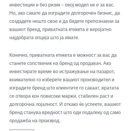
инвестиции и без ризик – овој модел не е за вас.
Но, ако сакате да изградите долгорочен бизнис, да
создадете нешто свое и да бидете препознаени за
вашиот бренд, приватната етикета е веројатно
најдобрата опција што ја имате.
Конечно, приватната етикета е можност за вас да
станете сопственик на бренд од продавач. Ако
инвестирате време во истражување на пазарот,
внимателно го изберете вашиот производител и
изградите бренд што клиентите го сакаат, вратата
се отвора кон повисоки маржи, стабилен раст и
долгорочна лојалност. И откако ќе успеете, вашиот
бренд станува вредност што оди подалеку од само
продажба на производ.