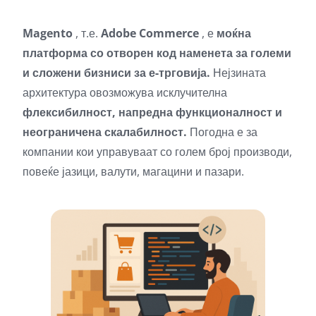
Magento
, т.е.
Adobe Commerce
, е
моќна
платформа со отворен код наменета за големи
и сложени бизниси за е-трговија.
Нејзината
архитектура овозможува исклучителна
флексибилност, напредна функционалност и
неограничена скалабилност.
Погодна е за
компании кои управуваат со голем број производи,
повеќе јазици, валути, магацини и пазари.