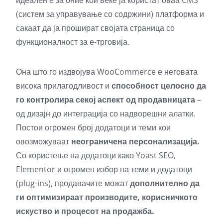
идеален е за оние кои веќе ја користат оваа CMS
(систем за управување со содржини) платформа и
сакаат да ја прошират својата страница со
функционалност за е-трговија.
Она што го издвојува WooCommerce е неговата
висока прилагодливост и
способност целосно да
го контролира секој аспект од продавницата
–
од дизајн до интеграција со надворешни алатки.
Постои огромен број додатоци и теми кои
овозможуваат
неограничена персонализација.
Со користење на додатоци како Yoast SEO,
Elementor и огромен избор на теми и додатоци
(plug-ins), продавачите можат
дополнително да
ги оптимизираат производите, корисничкото
искуство и процесот на продажба.