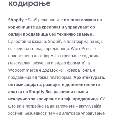
кодирање
Shopify
е SaaS решение кое
им овозможува на
корисниците да креираат и управуваат со
онлајн продавница без техничко знаење
.
Едноставно кажано, Shopify е платформа на која
се креираат онлајн продавници. WordPress е
првенствено платформа за креирање содржина
(текстуални, визуелни и видео формати), а
Woocommerce е додаток кој „креира“ онлајн
продавница од таква платформа.
Архитектурата,
оптимизацијата, развојот и дополнителните
алатки на Shopify беа развиени само и
исклучиво за креирање онлајн продавница.
Сè
што ви е потребно за да започнете – вклучувајќи
хостинг, безбедност, теми и алатки за управување