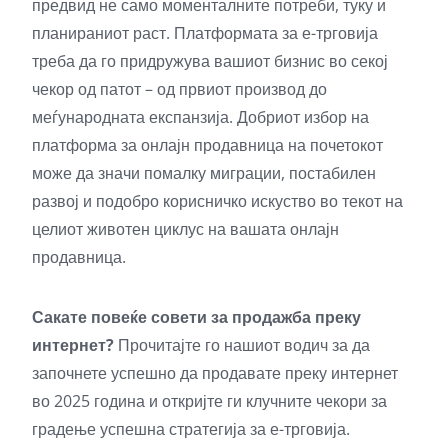
предвид не само моменталните потреби, туку и
планираниот раст. Платформата за е-трговија
треба да го придружува вашиот бизнис во секој
чекор од патот – од првиот производ до
меѓународната експанзија. Добриот избор на
платформа за онлајн продавница на почетокот
може да значи помалку миграции, постабилен
развој и подобро корисничко искуство во текот на
целиот животен циклус на вашата онлајн
продавница.
Сакате повеќе совети за продажба преку
интернет?
Прочитајте го нашиот
водич за да
започнете успешно да продавате преку интернет
во 2025 година
и откријте ги клучните чекори за
градење успешна стратегија за е-трговија.