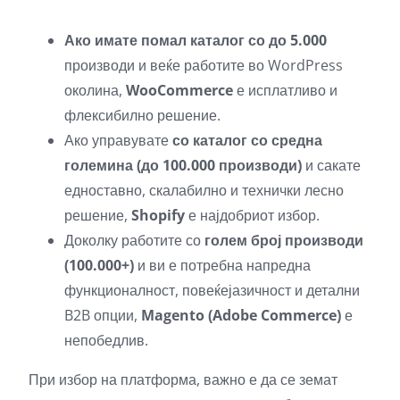
Ако имате помал каталог со до 5.000
производи и веќе работите во WordPress
околина,
WooCommerce
е исплатливо и
флексибилно решение.
Ако управувате
со каталог со средна
големина (до 100.000 производи)
и сакате
едноставно, скалабилно и технички лесно
решение,
Shopify
е најдобриот избор.
Доколку работите со
голем број производи
(100.000+)
и ви е потребна напредна
функционалност, повеќејазичност и детални
B2B опции,
Magento (Adobe Commerce)
е
непобедлив.
При избор на платформа, важно е да се земат