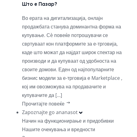
Што е Пазар?
Во ерата на дигитализација, онлајн
продажбата станува доминантна форма на
купување. Сè повеќе потрошувачи се
свртуваат кон платформите за е-трговија,
каде што можат да најдат широк спектар на
производи и да купуваат од удобноста на
своите домови. Еден од најпопуларните
бизнис модели за е-трговија е Marketplace ,
кој им овозможува на продавачите и
купувачите да […]
Прочитајте повеќе
Zapoznajte go ananasot
Начин на функционирање и придобивки
Нашите очекувања и вредности