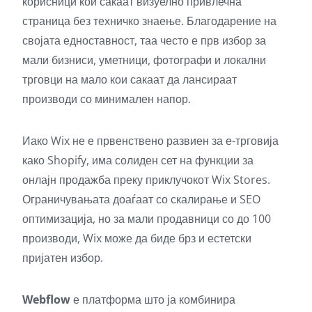
корисници кои сакаат визуелно привлечна
страница без техничко знаење. Благодарение на
својата едноставност, таа често е прв избор за
мали бизниси, уметници, фотографи и локални
трговци на мало кои сакаат да лансираат
производи со минимален напор.
Иако Wix не е првенствено развиен за е-трговија
како Shopify, има солиден сет на функции за
онлајн продажба преку приклучокот Wix Stores.
Ограничувањата доаѓаат со скалирање и SEO
оптимизација, но за мали продавници со до 100
производи, Wix може да биде брз и естетски
пријатен избор.
Webflow
е платформа што ја комбинира