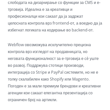
слободата на дизајнирање со функции за CMS и е-
трговија. Идеална е за креативци и
професионалци кои сакаат да ја задржат
целосната контрола врз frontend-от, а воедно да ја
избегнат логиката на кодирање во backend-от.
Webflow овозможува исклучително прецизна
контрола врз изгледот на продавницата, но
неговата функционалност за е-трговија е сè уште
во развој. Поддржува стотици производи,
интеграција со Stripe и PayPal системите, но не е
толку скалабилен како Shopify или Magento.
Погоден е за мали премиум брендови и креативни
агенции кои сакаат елегантна презентација со
ограничен број на артикли.