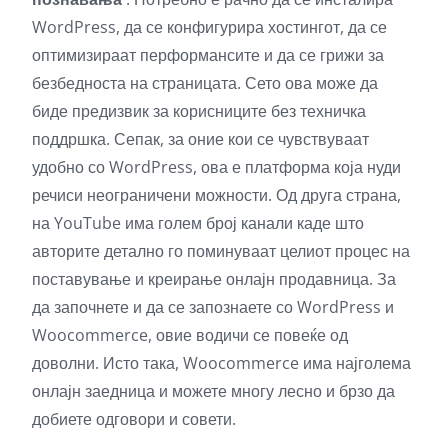
WordPress, да се конфигурира хостингот, да се
оптимизираат перформансите и да се грижи за
безбедноста на страницата. Сето ова може да
биде предизвик за корисниците без техничка
поддршка. Сепак, за оние кои се чувствуваат
удобно со WordPress, ова е платформа која нуди
речиси неограничени можности. Од друга страна,
на YouTube има голем број канали каде што
авторите детално го поминуваат целиот процес на
поставување и креирање онлајн продавница. За
да започнете и да се запознаете со WordPress и
Woocommerce, овие водичи се повеќе од
доволни. Исто така, Woocommerce има најголема
онлајн заедница и можете многу лесно и брзо да
добиете одговори и совети.