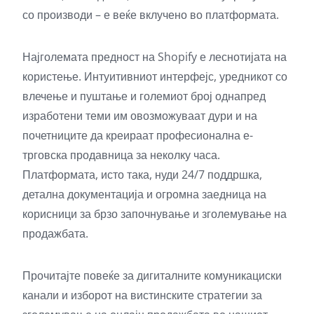
со производи – е веќе вклучено во платформата.
Најголемата предност на Shopify е леснотијата на
користење. Интуитивниот интерфејс, уредникот со
влечење и пуштање и големиот број однапред
изработени теми им овозможуваат дури и на
почетниците да креираат професионална е-
трговска продавница за неколку часа.
Платформата, исто така, нуди 24/7 поддршка,
детална документација и огромна заедница на
корисници за брзо започнување и зголемување на
продажбата.
Прочитајте повеќе за дигиталните комуникациски
канали и изборот на вистинските стратегии за