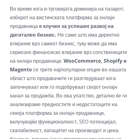
Во време кога е-трговијата доминира на пазарот,
изборот на вистинската платформа за онлајн
продавница
е клучен за успешен развој на
дигитален бизнис.
Не само што има директно
влијание врз самиот бизнис, туку може да има
сериозно финансиско влијание врз сопствениците
на онлајн продавници.
WooCommerce, Shopify и
Magento
се трите најпопуларни опции во нашата
област што продавачите ги разгледуваат кога
започнуваат или го подобруваат својот онлајн
канал за продажба. Во ова упатство, детално ќе ги
анализираме предностите и недостатоците на
секоја платформа за онлајн продавници,
вклучувајќи функционалност, SEO потенцијал,
скалабилност, капацитет на производот и цена.