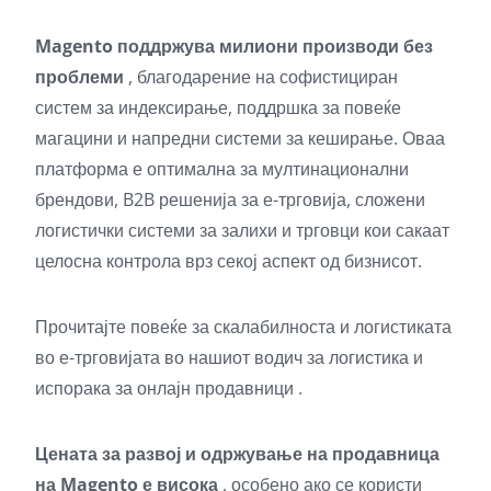
Magento поддржува милиони производи без
проблеми
, благодарение на софистициран
систем за индексирање, поддршка за повеќе
магацини и напредни системи за кеширање. Оваа
платформа е оптимална за мултинационални
брендови, B2B решенија за е-трговија, сложени
логистички системи за залихи и трговци кои сакаат
целосна контрола врз секој аспект од бизнисот.
Прочитајте повеќе за скалабилноста и логистиката
во е-трговијата во нашиот водич за
логистика и
испорака за онлајн продавници
.
Цената за развој и одржување на продавница
на Magento е висока
, особено ако се користи