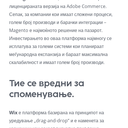
лиценцираната верзија на Adobe Commerce.
Сепак, за компании кои имаат сложени процеси,
голем број производи и барачки интеграции –
Magento е најмоќното решение на пазарот.
Инвестирањето во оваа платформа најмногу се
исплатува за големи системи кои планираат
меѓународна експанзија и бараат максимална
скалабилност и имаат голем број производи.
Тие се вредни за
споменување.
Wix
е платформа базирана на принципот на
уредување „drag-and-drop“ и е наменета за