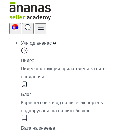
Skip
to
content
Учи од ананас
Видеа
Видео инструкции прилагодени за сите
продавачи.
Блог
Корисни совети од нашите експерти за
подобрување на вашиот бизнис.
База на знаење