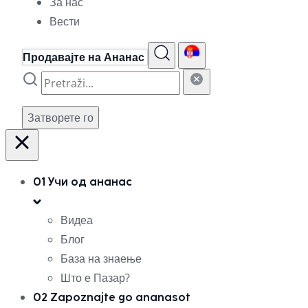
За нас
Вести
Продавајте на Ананас
Затворете го
01
Учи од ананас
Видеа
Блог
База на знаење
Што е Пазар?
02
Zapoznajte go ananasot