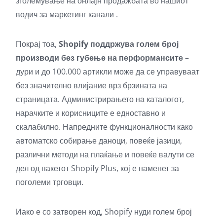
зголемување на онлајн продажбата во нашиот
водич за маркетинг канали
.
Покрај тоа,
Shopify поддржува голем број
производи без губење на перформансите
–
дури и до 100.000 артикли може да се управуваат
без значително влијание врз брзината на
страницата. Администрирањето на каталогот,
нарачките и корисниците е едноставно и
скалабилно. Напредните функционалности како
автоматско собирање даноци, повеќе јазици,
различни методи на плаќање и повеќе валути се
дел од пакетот Shopify Plus, кој е наменет за
поголеми трговци.
Иако е со затворен код, Shopify нуди голем број