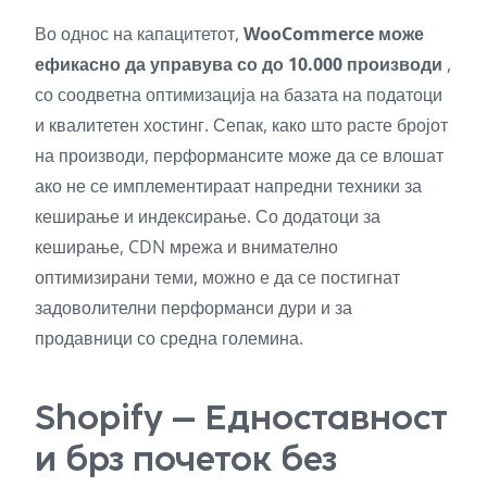
Во однос на капацитетот,
WooCommerce може
ефикасно да управува со до 10.000 производи
,
со соодветна оптимизација на базата на податоци
и квалитетен хостинг. Сепак, како што расте бројот
на производи, перформансите може да се влошат
ако не се имплементираат напредни техники за
кеширање и индексирање. Со додатоци за
кеширање, CDN мрежа и внимателно
оптимизирани теми, можно е да се постигнат
задоволителни перформанси дури и за
продавници со средна големина.
Shopify – Едноставност
и брз почеток без