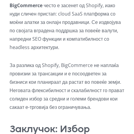
BigCommerce
често е засенет од Shopify, иако
нуди сличен пристап: cloud SaaS платформа со
моќни алатки за онлајн продавници. Се издвојува
по својата вградена поддршка за повеќе валути,
напредни SEO функции и компатибилност со
headless архитектури.
За разлика од Shopify, BigCommerce не наплаќа
провизии за трансакции и е посоодветен за
бизниси кои планираат да растат во повеќе земји.
Неговата флексибилност и скалабилност го прават
солиден избор за средни и големи брендови кои
сакаат е-трговија без ограничувања.
Заклучок: Избор