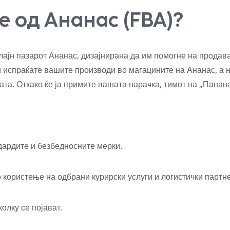
 од Ананас (FBA)?
лајн пазарот Ананас, дизајнирана да им помогне на продав
и испраќате вашите производи во магацините на Ананас, а 
та. Откако ќе ја примите вашата нарачка, тимот на „Панана
дардите и безбедносните мерки.
о користење на одбрани курирски услуги и логистички партн
олку се појават.