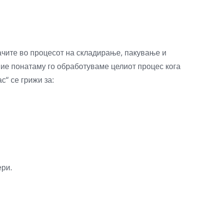
ачите во процесот на складирање, пакување и
ние понатаму го обработуваме целиот процес кога
с“ се грижи за:
ери.