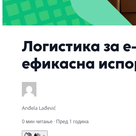
Логистика за е
ефикасна испо
Anđela Lađević
0 мин читање · Пред 1 година