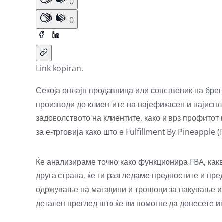
0
0
Link kopiran.
Секоја онлајн продавница или сопственик на брен
производи до клиентите на најефикасен и најиспл
задоволството на клиентите, како и врз профитот
за е-трговија како што е Fulfillment By Pineapple 
Ќе анализираме точно како функционира FBA, какви
друга страна, ќе ги разгледаме предностите и пр
одржување на магацини и трошоци за пакување и и
детален преглед што ќе ви помогне да донесете 