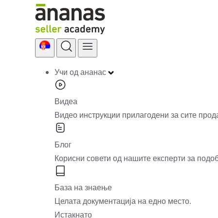
Skip
to
content
Учи од ананас
Видеа
Видео инструкции прилагодени за сите прод
Блог
Корисни совети од нашите експерти за подо
База на знаење
Целата документација на едно место.
Истакнато