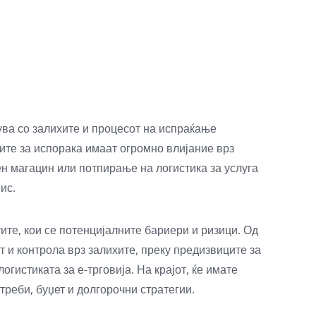
ува со залихите и процесот на испраќање
ците за испорака имаат огромно влијание врз
ен магацин или потпирање на логистика за услуга
ис.
ите, кои се потенцијалните бариери и ризици. Од
 и контрола врз залихите, преку предизвиците за
истиката за е-трговија. На крајот, ќе имате
реби, буџет и долгорочни стратегии.