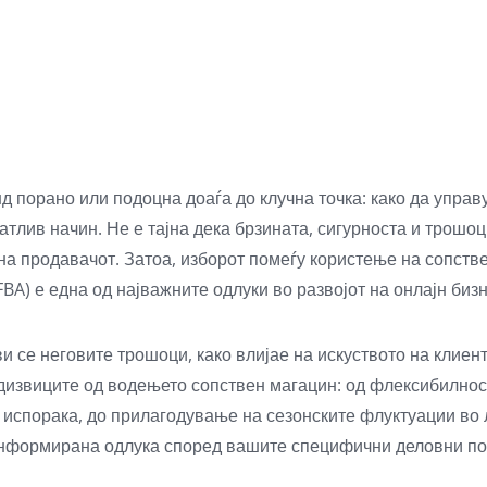
д порано или подоцна доаѓа до клучна точка: како да управ
атлив начин. Не е тајна дека брзината, сигурноста и трошо
 на продавачот. Затоа, изборот помеѓу користење на сопств
(FBA) е една од најважните одлуки во развојот на онлајн бизн
 се неговите трошоци, како влијае на искуството на клиент
едизвиците од водењето сопствен магацин: од флексибилност
спорака, до прилагодување на сезонските флуктуации во лог
информирана одлука според вашите специфични деловни пот