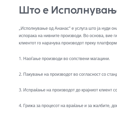
Што е Исполнување
„Исполнување од Ананас“ е услуга што ја нуди он
испорака на нивните производи. Во основа, вие г
клиентот го нарачува производот преку платформа
1. Наоѓање производи во сопствени магацини.
2. Пакување на производот во согласност со стан
3. Испраќање на производот до крајниот клиент с
4. Грижа за процесот на враќање и за жалбите, док