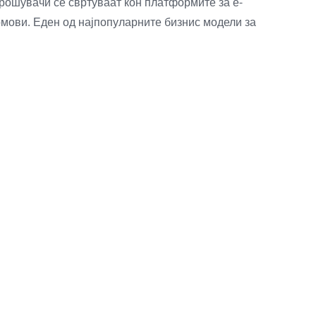
рошувачи се свртуваат кон платформите за е-
домови. Еден од најпопуларните бизнис модели за