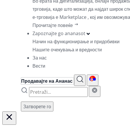
Во ерата на дигитализација, онлајн продаж
трговија, каде што можат да најдат широк с
е-трговија е Marketplace , кој им овозможув
Прочитајте повеќе
Zapoznajte go ananasot
Начин на функционирање и придобивки
Нашите очекувања и вредности
За нас
Вести
Продавајте на Ананас
Затворете го