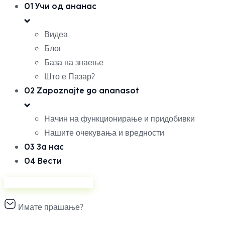
01
Учи од ананас
Видеа
Блог
База на знаење
Што е Пазар?
02
Zapoznajte go ananasot
Начин на функционирање и придобивки
Нашите очекувања и вредности
03
За нас
04
Вести
Продавајте на Ананас
Имате прашање?