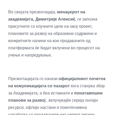
Во својата презентација,
менаџерот на
академијата, Димитрије Алексиќ,
ги запозна
присутните со клучните цели на овој проект,
плановите за развој на образовни содржини и
конкретните начини на кои продавачите од
платформата ќе бидат вклучени во процесот на
учење и напредување.
Презентацијата го означи
официјалниот почеток
на комуникацијата со пазарот
кога станува збор
за Академијата, а беа истакнати и
понатамошни
планови за развој
, вклучувајќи серија онлајн
ресурси, офлајн настани и поинтензивна
соработка со продавачите низ целиот регион.