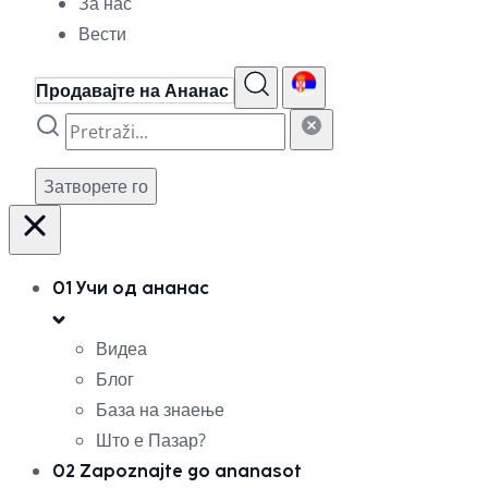
За нас
Вести
Продавајте на Ананас
Затворете го
01
Учи од ананас
Видеа
Блог
База на знаење
Што е Пазар?
02
Zapoznajte go ananasot