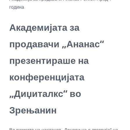
година
Академијата за
продавачи „Ананас“
презентираше на
конференцијата
„Диџиталкс“ во
Зрењанин
Во рамките на настанот „Денови на е-трговија“ на