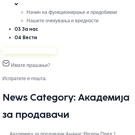
Начин на функционирање и придобивки
Нашите очекувања и вредности
03
За нас
04
Вести
Продавајте на Ананас
Имате прашање?
Испратете е-пошта.
News Category:
Академија
за продавачи
Академија за продавачи
Ананас
Регион
Пред 1