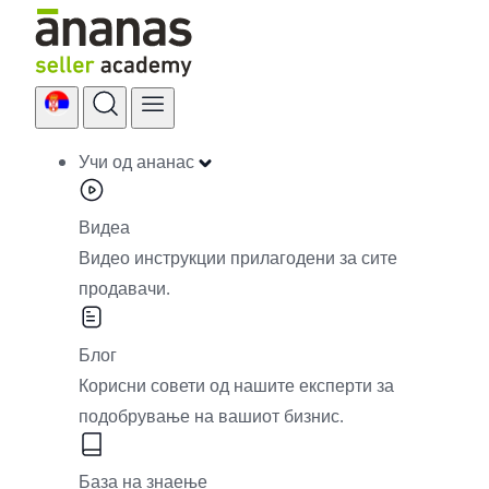
Skip
to
content
Учи од ананас
Видеа
Видео инструкции прилагодени за сите
продавачи.
Блог
Корисни совети од нашите експерти за
подобрување на вашиот бизнис.
База на знаење