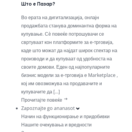
Што е Пазар?
Во ерата на дигитализација, онлајн
продажбата станува доминантна форма на
купување. Сè повеќе потрошувачи се
свртуваат кон платформите за е-трговија,
каде што можат да најдат широк спектар на
производи и да купуваат од удобноста на
своите домови. Еден од најпопуларните
бизнис модели за е-трговија е Marketplace ,
кој им овозможува на продавачите и
купувачите да […]
Прочитајте повеќе
Zapoznajte go ananasot
Начин на функционирање и придобивки
Нашите очекувања и вредности