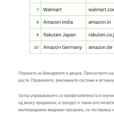
Пораката за брендовите е двојна. Присуството на
расте. Провизиите, рекламните системи и истакну
Затоа управувањето со профитабилноста е клучно.
од многу продавачи, а трендот е таков што полити
малопродажни медиуми прецизно, со тестирање н