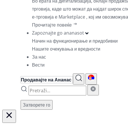
Во ерата на дигитализација, онлајн продаж
трговија, каде што можат да најдат широк с
е-трговија е Marketplace , кој им овозможув
Прочитајте повеќе
Zapoznajte go ananasot
Начин на функционирање и придобивки
Нашите очекувања и вредности
За нас
Вести
Продавајте на Ананас
Затворете го