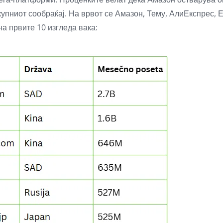
пниот сообраќај. На врвот се Амазон, Тему, АлиЕкспрес, Е
на првите 10 изгледа вака: