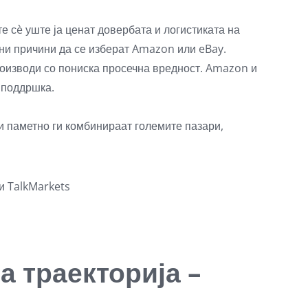
те сè уште ја ценат довербата и логистиката на
лни причини да се изберат Amazon или eBay.
оизводи со пониска просечна вредност. Amazon и
 поддршка.
ои паметно ги комбинираат големите пазари,
и TalkMarkets
а траекторија –