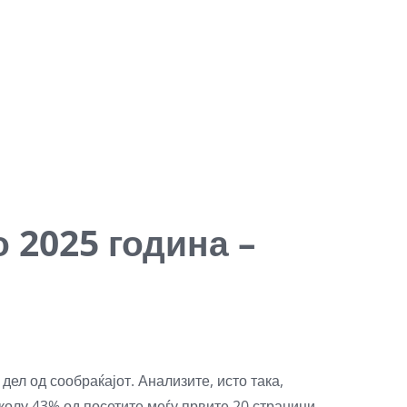
о 2025 година –
ел од сообраќајот. Анализите, исто така,
олу 43% од посетите меѓу првите 20 страници.