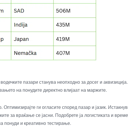
 водечките пазари станува неопходно за досег и аквизициј
вањето на понудите директно влијаат на маржите.
 Оптимизирајте ги огласите според пазар и јазик. Истакну
ките за враќање се јасни. Подобрете ја логистиката и време
а понуди и креативно тестирање.