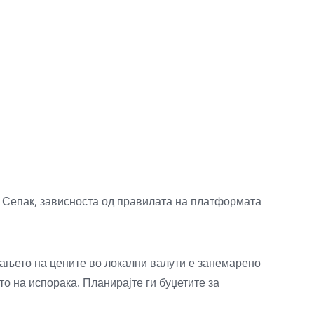
а. Сепак, зависноста од правилата на платформата
вањето на цените во локални валути е занемарено
то на испорака. Планирајте ги буџетите за