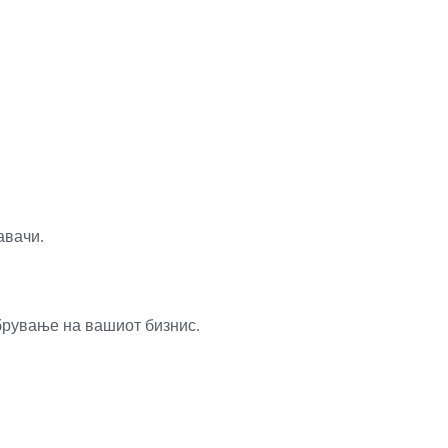
авачи.
брување на вашиот бизнис.