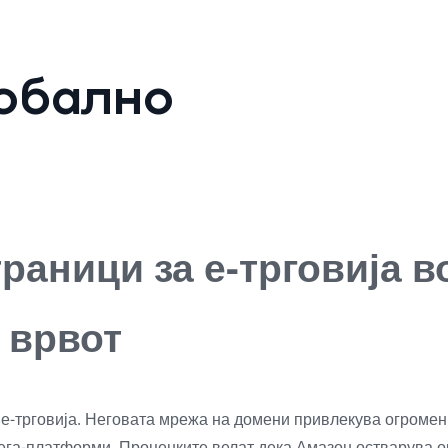
обално
раници за е-трговија в
 врвот
-трговија. Неговата мрежа на домени привлекува огромен д
ега-платформи. Проценките велат дека Амазон остварува ок