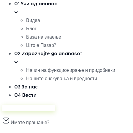
01
Учи од ананас
Видеа
Блог
База на знаење
Што е Пазар?
02
Zapoznajte go ananasot
Начин на функционирање и придобивки
Нашите очекувања и вредности
03
За нас
04
Вести
Продавајте на Ананас
Имате прашање?