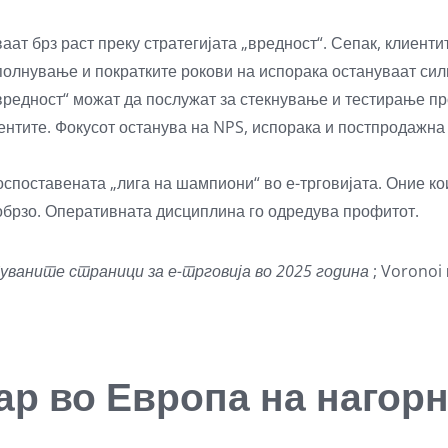
аат брз раст преку стратегијата „вредност“. Сепак, клиенти
сполнување и пократките рокови на испорака остануваат си
редност“ можат да послужат за стекнување и тестирање пр
ентите. Фокусот останува на NPS, испорака и постпродажна
оспоставената „лига на шампиони“ во е-трговијата. Оние к
обрзо. Оперативната дисциплина го одредува профитот.
туваните страници за е-трговија во 2025 година
; Voronoi 
р во Европа на нагорн