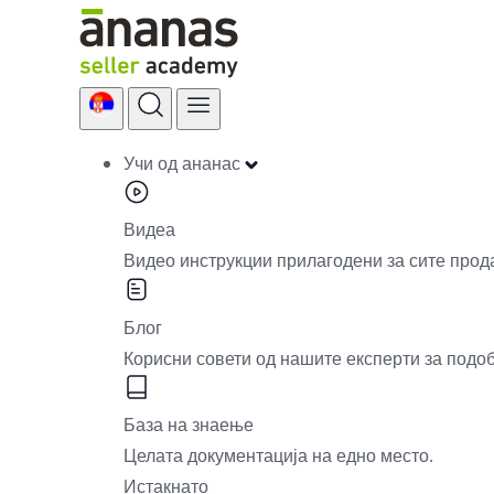
Skip
to
content
Учи од ананас
Видеа
Видео инструкции прилагодени за сите прод
Блог
Корисни совети од нашите експерти за подо
База на знаење
Целата документација на едно место.
Истакнато