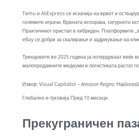
Temu и AliExpress се искачија на врвот и остварув
големите играчи. Врвната испорака, сигурното и
Практичниот пристап е хибриден. Платформите „в
eBay се добри за скалирање и задржување на кли
Трендовите во 2025 година ја потврдуваат веќе в
малопродажните медиуми и логистиката растат п
Извор: Visual Capitalist –
Amazon Reigns: Најпосе
Глобално
е-трговија
Пред 10 месеци
Прекуграничен паза