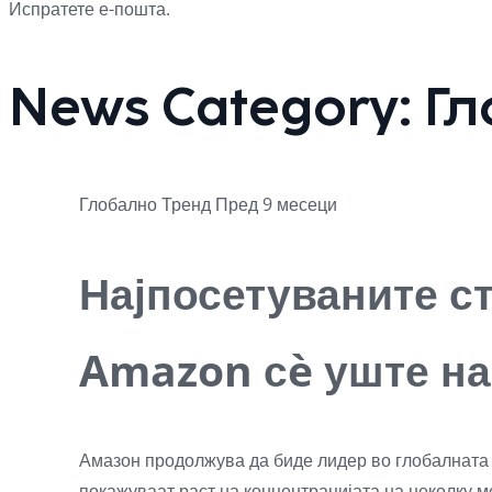
Испратете е-пошта.
News Category:
Гл
Глобално
Тренд
Пред 9 месеци
Најпосетуваните ст
Amazon сè уште на
Амазон продолжува да биде лидер во глобалната е
покажуваат раст на концентрацијата на неколку м