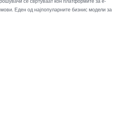
рошувачи се свртуваат кон платформите за е-
домови. Еден од најпопуларните бизнис модели за