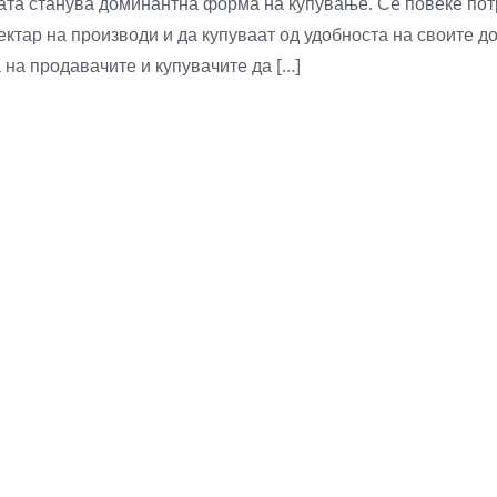
бата станува доминантна форма на купување. Сè повеќе пот
пектар на производи и да купуваат од удобноста на своите 
а на продавачите и купувачите да […]