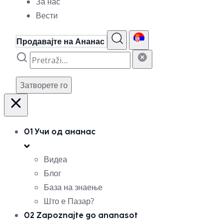
За нас
Вести
Продавајте на Ананас
Затворете го
01
Учи од ананас
Видеа
Блог
База на знаење
Што е Пазар?
02
Zapoznajte go ananasot