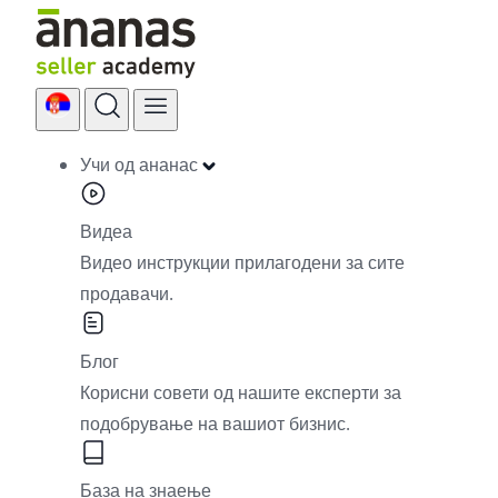
Skip
to
content
Учи од ананас
Видеа
Видео инструкции прилагодени за сите
продавачи.
Блог
Корисни совети од нашите експерти за
подобрување на вашиот бизнис.
База на знаење