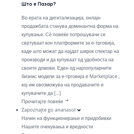
Што е Пазар?
Во ерата на дигитализација, онлајн
продажбата станува доминантна форма на
купување. Сè повеќе потрошувачи се
свртуваат кон платформите за е-трговија,
каде што можат да најдат широк спектар на
производи и да купуваат од удобноста на
своите домови. Еден од најпопуларните
бизнис модели за е-трговија е Marketplace ,
кој им овозможува на продавачите и
купувачите да […]
Прочитајте повеќе
Zapoznajte go ananasot
Начин на функционирање и придобивки
Нашите очекувања и вредности