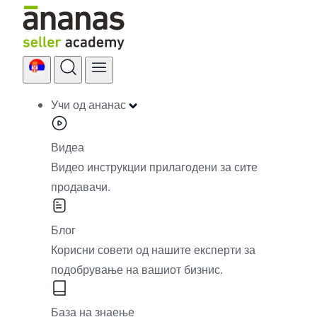
Skip
to
content
Учи од ананас
Видеа
Видео инструкции прилагодени за сите
продавачи.
Блог
Корисни совети од нашите експерти за
подобрување на вашиот бизнис.
База на знаење