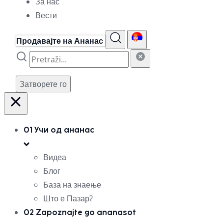
За нас
Вести
Продавајте на Ананас
Затворете го
01
Учи од ананас
Видеа
Блог
База на знаење
Што е Пазар?
02
Zapoznajte go ananasot