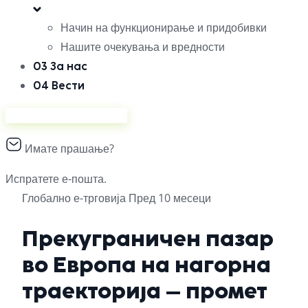
Начин на функционирање и придобивки
Нашите очекувања и вредности
03
За нас
04
Вести
Продавајте на Ананас
Имате прашање?
Испратете е-пошта.
Глобално
е-трговија
Пред 10 месеци
Прекуграничен пазар
во Европа на нагорна
траекторија – промет