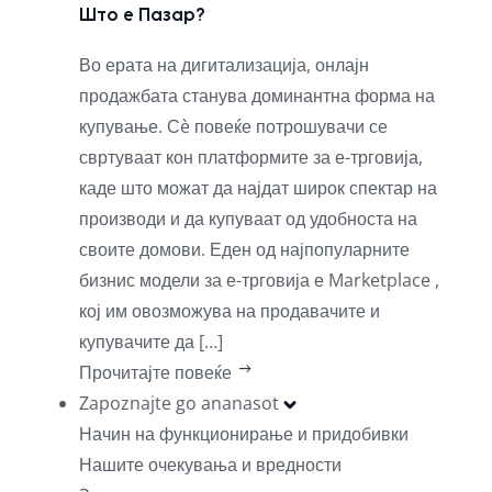
Што е Пазар?
Во ерата на дигитализација, онлајн
продажбата станува доминантна форма на
купување. Сè повеќе потрошувачи се
свртуваат кон платформите за е-трговија,
каде што можат да најдат широк спектар на
производи и да купуваат од удобноста на
своите домови. Еден од најпопуларните
бизнис модели за е-трговија е Marketplace ,
кој им овозможува на продавачите и
купувачите да […]
Прочитајте повеќе
Zapoznajte go ananasot
Начин на функционирање и придобивки
Нашите очекувања и вредности