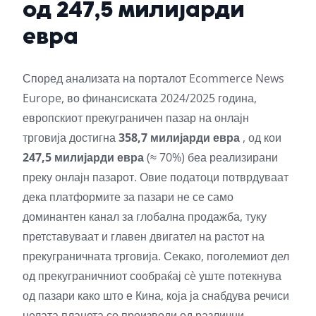
од 247,5 милијарди
евра
Според анализата на порталот Ecommerce News
Europe, во финансиската 2024/2025 година,
европскиот прекуграничен пазар на онлајн
трговија достигна
358,7 милијарди евра
, од кои
247,5 милијарди евра
(≈ 70%) беа реализирани
преку онлајн пазарот. Овие податоци потврдуваат
дека платформите за пазари не се само
доминантен канал за глобална продажба, туку
претставуваат и главен двигател на растот на
прекуграничната трговија. Секако, поголемиот дел
од прекуграничниот сообраќај сè уште потекнува
од пазари како што е Кина, која ја снабдува речиси
целата планета со производи од различни