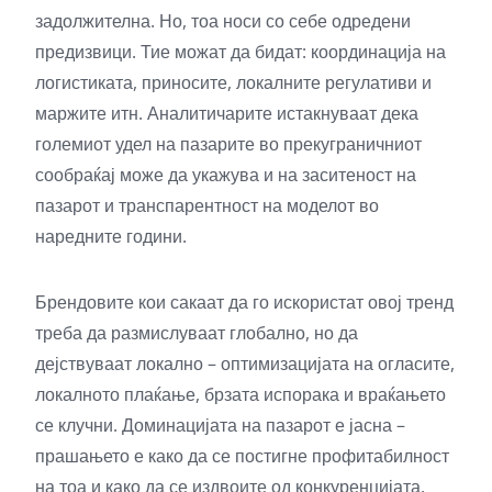
задолжителна. Но, тоа носи со себе одредени
предизвици. Тие можат да бидат: координација на
логистиката, приносите, локалните регулативи и
маржите итн. Аналитичарите истакнуваат дека
големиот удел на пазарите во прекуграничниот
сообраќај може да укажува и на заситеност на
пазарот и транспарентност на моделот во
наредните години.
Брендовите кои сакаат да го искористат овој тренд
треба да размислуваат глобално, но да
дејствуваат локално – оптимизацијата на огласите,
локалното плаќање, брзата испорака и враќањето
се клучни. Доминацијата на пазарот е јасна –
прашањето е како да се постигне профитабилност
на тоа и како да се издвоите од конкуренцијата.