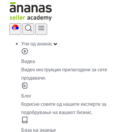
Skip
to
content
Учи од ананас
Видеа
Видео инструкции прилагодени за сите
продавачи.
Блог
Корисни совети од нашите експерти за
подобрување на вашиот бизнис.
База на знаење