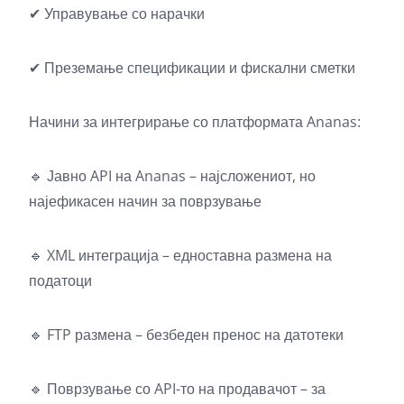
✔ Управување со нарачки
✔ Преземање спецификации и фискални сметки
Начини за интегрирање со платформата Ananas:
🔹 Јавно API на Ananas – најсложениот, но
најефикасен начин за поврзување
🔹 XML интеграција – едноставна размена на
податоци
🔹 FTP размена – безбеден пренос на датотеки
🔹 Поврзување со API-то на продавачот – за