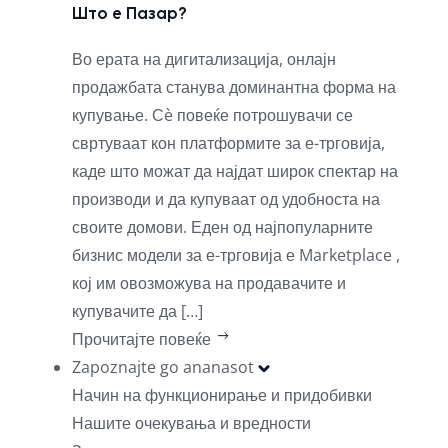
Што е Пазар?
Во ерата на дигитализација, онлајн
продажбата станува доминантна форма на
купување. Сè повеќе потрошувачи се
свртуваат кон платформите за е-трговија,
каде што можат да најдат широк спектар на
производи и да купуваат од удобноста на
своите домови. Еден од најпопуларните
бизнис модели за е-трговија е Marketplace ,
кој им овозможува на продавачите и
купувачите да […]
Прочитајте повеќе
Zapoznajte go ananasot
Начин на функционирање и придобивки
Нашите очекувања и вредности