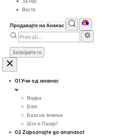
За нас
Вести
Продавајте на Ананас
Затворете го
01
Учи од ананас
Видеа
Блог
База на знаење
Што е Пазар?
02
Zapoznajte go ananasot