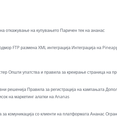
 на откажување на купувањето
Паричен тек на ананас
 одмор
FTP размена
XML интеграција
Интеграција на Pineapp
стер
Општи упатства и правила за креирање страница на пр
вни решенија
Правила за регистрација на кампањата
Допол
сок на маркетинг алатки на Ananas
 за комуникација со клиенти на платформата Ананас
Огран