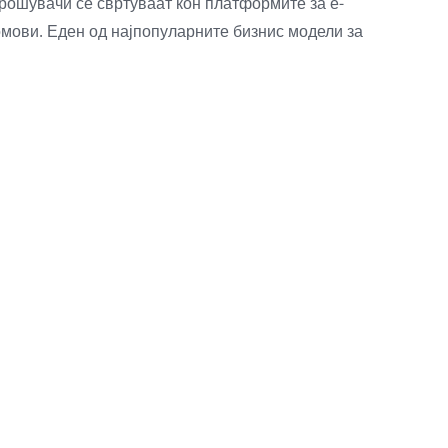
рошувачи се свртуваат кон платформите за е-
домови. Еден од најпопуларните бизнис модели за