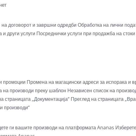
нет
 на договорот и завршни одредби
Обработка на лични под
 и други услуги
Посреднички услуги при продажба на стоки
 и промоции
Промена на магацински адреси за испорака и в
а на производи преку шаблон
Независен список на произв
на страницата „Документација“
Преглед на страницата „Вр
и производи“
ете ги вашите производи на платформата Ananas
Изберете
тформата Ananas