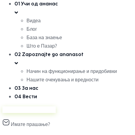
01
Учи од ананас
Видеа
Блог
База на знаење
Што е Пазар?
02
Zapoznajte go ananasot
Начин на функционирање и придобивки
Нашите очекувања и вредности
03
За нас
04
Вести
Продавајте на Ананас
Имате прашање?