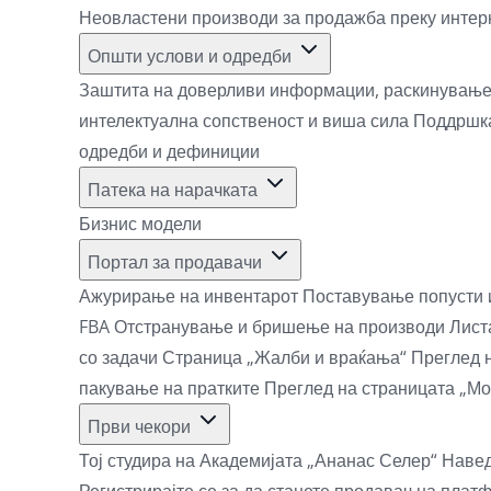
Неовластени производи за продажба преку интер
Општи услови и одредби
Заштита на доверливи информации, раскинување
интелектуална сопственост и виша сила
Поддршка
одредби и дефиниции
Патека на нарачката
Бизнис модели
Портал за продавачи
Ажурирање на инвентарот
Поставување попусти
FBA
Отстранување и бришење на производи
Лист
со задачи
Страница „Жалби и враќања“
Преглед 
пакување на пратките
Преглед на страницата „Мо
Први чекори
Тој студира на Академијата „Ананас Селер“
Навед
Регистрирајте се за да станете продавач на пла