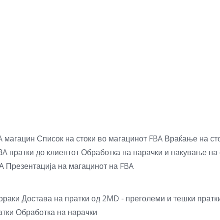
BA магацин
Список на стоки во магацинот FBA
Враќање на ст
BA пратки до клиентот
Обработка на нарачки и пакување на 
BA
Презентација на магацинот на FBA
ораки
Достава на пратки од 2MD - преголеми и тешки пратк
атки
Обработка на нарачки