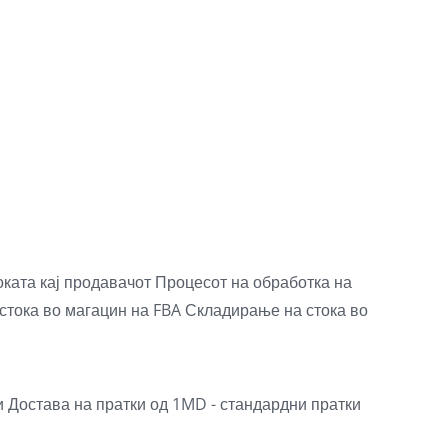
оката кај продавачот
Процесот на обработка на
стока во магацин на FBA
Складирање на стока во
и
Достава на пратки од 1MD - стандардни пратки