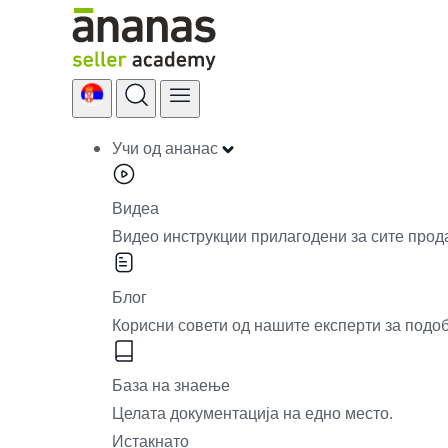
Skip
to
content
Учи од ананас
Видеа
Видео инструкции прилагодени за сите прод
Блог
Корисни совети од нашите експерти за подо
База на знаење
Целата документација на едно место.
Истакнато