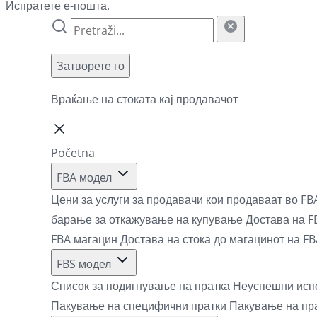
Испратете е-пошта.
Затворете го
Враќање на стоката кај продавачот
Početna
FBA модел
Цени за услуги за продавачи кои продаваат во F
барање за откажување на купување
Достава на F
FBA магацин
Достава на стока до магацинот на F
FBS модел
Список за подигнување на пратка
Неуспешни исп
Пакување на специфични пратки
Пакување на пр