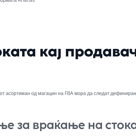
ката кај продава
иот асортиман од магацин на FBA мора да следат дефиниран
ње за враќање на сток