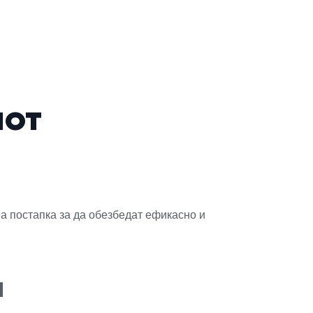
чот
а постапка за да обезбедат ефикасно и
а