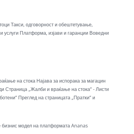
атоци
Такси, одговорност и обештетување,
 и услуги
Платформа, изјави и гаранции
Воведни
раќање на стока
Најава за испорака за магацин
оди
Страница „Жалби и враќање на стока“ - Листи
аботени“
Преглед на страницата „Пратки“ и
 бизнис модел на платформата Ananas