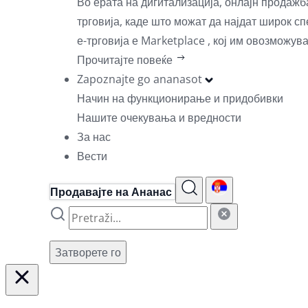
Во ерата на дигитализација, онлајн продаж
трговија, каде што можат да најдат широк с
е-трговија е Marketplace , кој им овозможув
Прочитајте повеќе
Zapoznajte go ananasot
Начин на функционирање и придобивки
Нашите очекувања и вредности
За нас
Вести
Продавајте на Ананас
Затворете го