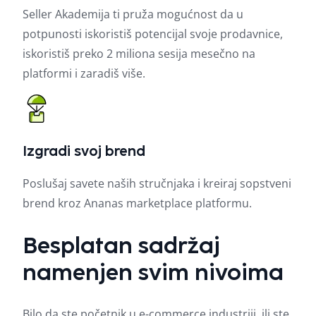
Seller Akademija ti pruža mogućnost da u
potpunosti iskoristiš potencijal svoje prodavnice,
iskoristiš preko 2 miliona sesija mesečno na
platformi i zaradiš više.
Izgradi svoj brend
Poslušaj savete naših stručnjaka i kreiraj sopstveni
brend kroz Ananas marketplace platformu.
Besplatan sadržaj
namenjen svim nivoima
Bilo da ste početnik u e-commerce industriji, ili ste