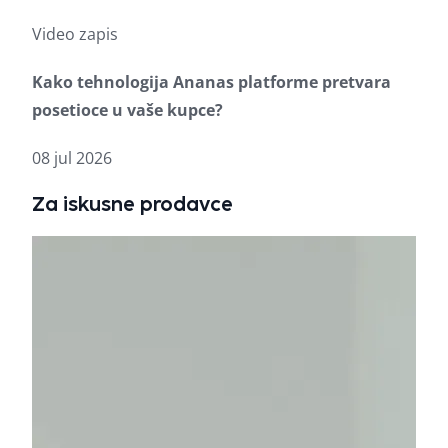
Video zapis
Vide
Kako tehnologija Ananas platforme pretvara
Str
posetioce u vaše kupce?
pro
08 jul 2026
26 j
Za iskusne prodavce