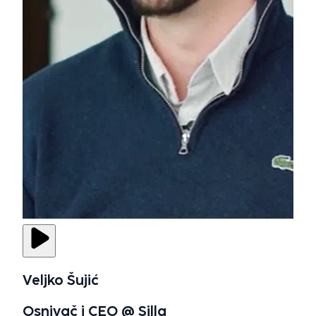
Veljko Šujić
Osnivač i CEO @ Silla