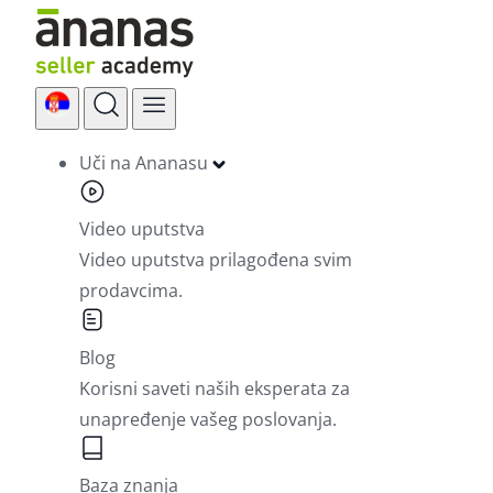
Skip
to
content
Uči na Ananasu
Video uputstva
Video uputstva prilagođena svim
prodavcima.
Blog
Korisni saveti naših eksperata za
unapređenje vašeg poslovanja.
Baza znanja