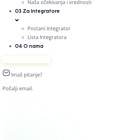
Naša očekivanja i vrednosti
03
Za Integratore
Postani Integrator
Lista Integratora
04
O nama
Prodaj na Ananasu
Imaš pitanje?
Pošalji email.