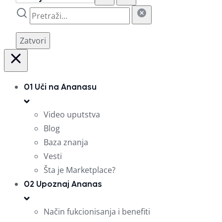
Zatvori
01
Uči na Ananasu
Video uputstva
Blog
Baza znanja
Vesti
Šta je Marketplace?
02
Upoznaj Ananas
Način fukcionisanja i benefiti