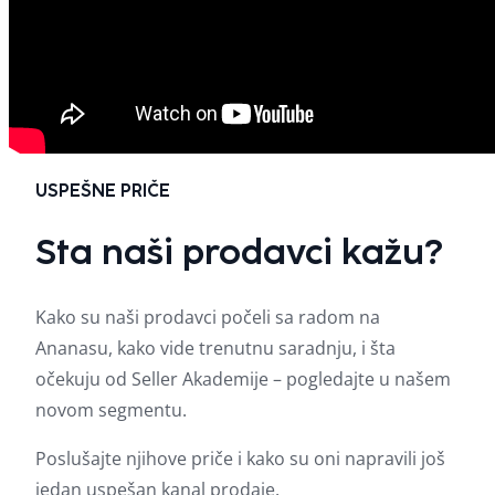
USPEŠNE PRIČE
Sta naši prodavci kažu?
Kako su naši prodavci počeli sa radom na
Ananasu, kako vide trenutnu saradnju, i šta
očekuju od Seller Akademije – pogledajte u našem
novom segmentu.
Poslušajte njihove priče i kako su oni napravili još
jedan uspešan kanal prodaje.