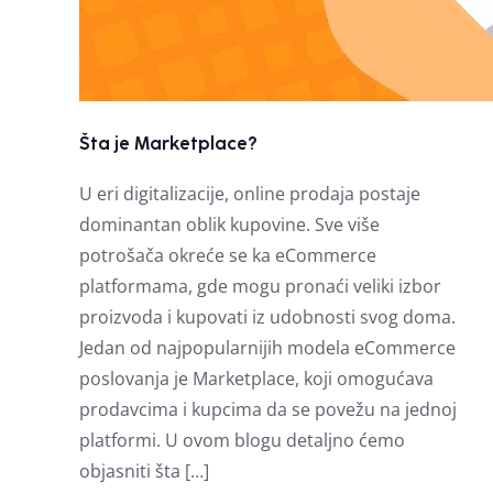
Šta je Marketplace?
U eri digitalizacije, online prodaja postaje
dominantan oblik kupovine. Sve više
potrošača okreće se ka eCommerce
platformama, gde mogu pronaći veliki izbor
proizvoda i kupovati iz udobnosti svog doma.
Jedan od najpopularnijih modela eCommerce
poslovanja je Marketplace, koji omogućava
prodavcima i kupcima da se povežu na jednoj
platformi. U ovom blogu detaljno ćemo
objasniti šta […]