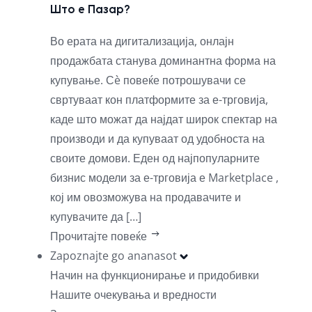
Што е Пазар?
Во ерата на дигитализација, онлајн
продажбата станува доминантна форма на
купување. Сè повеќе потрошувачи се
свртуваат кон платформите за е-трговија,
каде што можат да најдат широк спектар на
производи и да купуваат од удобноста на
своите домови. Еден од најпопуларните
бизнис модели за е-трговија е Marketplace ,
кој им овозможува на продавачите и
купувачите да […]
Прочитајте повеќе
Zapoznajte go ananasot
Начин на функционирање и придобивки
Нашите очекувања и вредности