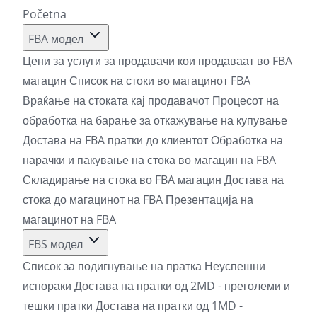
Početna
FBA модел
Цени за услуги за продавачи кои продаваат во FBA
магацин
Список на стоки во магацинот FBA
Враќање на стоката кај продавачот
Процесот на
обработка на барање за откажување на купување
Достава на FBA пратки до клиентот
Обработка на
нарачки и пакување на стока во магацин на FBA
Складирање на стока во FBA магацин
Достава на
стока до магацинот на FBA
Презентација на
магацинот на FBA
FBS модел
Список за подигнување на пратка
Неуспешни
испораки
Достава на пратки од 2MD - преголеми и
тешки пратки
Достава на пратки од 1MD -