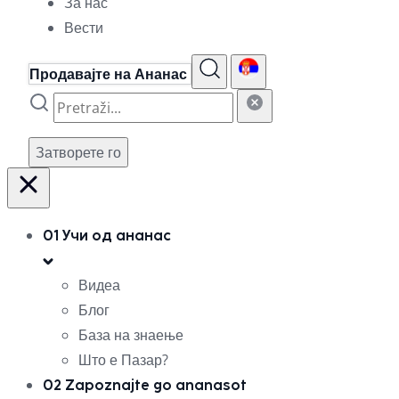
За нас
Вести
Продавајте на Ананас
Затворете го
01
Учи од ананас
Видеа
Блог
База на знаење
Што е Пазар?
02
Zapoznajte go ananasot