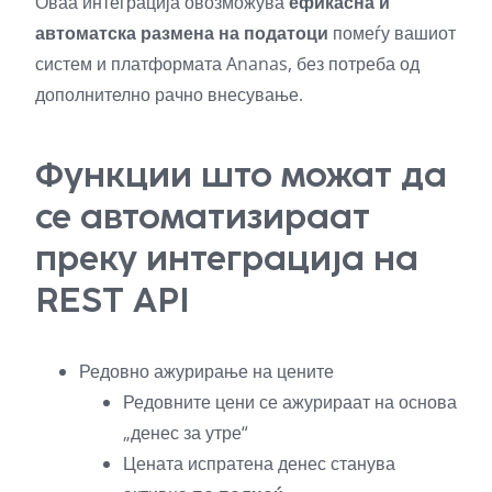
Оваа интеграција овозможува
ефикасна и
автоматска размена на податоци
помеѓу вашиот
систем и платформата Ananas, без потреба од
дополнително рачно внесување.
Функции што можат да
се автоматизираат
преку интеграција на
REST API
Редовно ажурирање на цените
Редовните цени се ажурираат на основа
„денес за утре“
Цената испратена денес станува