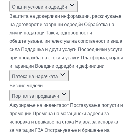
Општи услови и одредби
Заштита на доверливи информации, раскинување
на договорот и завршни одредби
Обработка на
лични податоци
Такси, одговорност и
обештетување, интелектуална сопственост и виша
сила
Поддршка и други услуги
Посреднички услуги
при продажба на стоки и услуги
Платформа, изјави
и гаранции
Воведни одредби и дефиниции
Патека на нарачката
Бизнис модели
Портал за продавачи
Ажурирање на инвентарот
Поставување попусти и
промоции
Промена на магацински адреси за
испорака и враќање на стока
Најава за испорака
за магацин FBA
Отстранување и бришење на