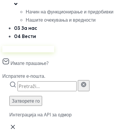
Начин на функционирање и придобивки
Нашите очекувања и вредности
03
За нас
04
Вести
Продавајте на Ананас
Имате прашање?
Испратете е-пошта.
Затворете го
Интеграција на API за одмор