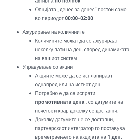
активна
по полноќ
Опцијата „денес за денес“ постои само
во периодот
00:00–02:00
Ажурирање на количините
Количините можат да се ажурираат
неколку пати на ден, според динамиката
на вашиот систем
Управување со акции
Акциите може да се испланираат
однапред или на истиот ден
Потребно е да се испрати
промотивната цена
, со датумите на
почеток и крај, доколку се достапни.
Доколку датумите не се достапни,
партнерскиот интегратор го поставува
времетраењето на акцијата на
1 ден.