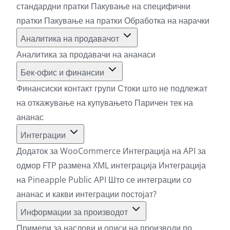
стандардни пратки
Пакување на специфични
пратки
Пакување на пратки
Обработка на нарачки
Аналитика на продавачот
Аналитика за продавачи на ананаси
Бек-офис и финансии
Финансиски контакт групи
Стоки што не подлежат
на откажување на купувањето
Паричен тек на
ананас
Интеграции
Додаток за WooCommerce
Интеграција на API за
одмор
FTP размена
XML интеграција
Интеграција
на Pineapple Public API
Што се интеграции со
ананас и какви интеграции постојат?
Информации за производот
Примери за наслови и описи на производи по