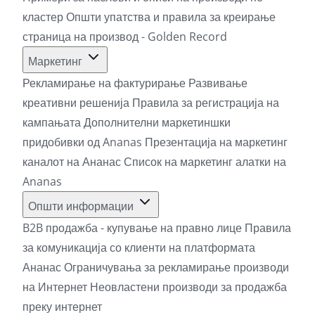
кластер
Општи упатства и правила за креирање
страница на производ - Golden Record
Маркетинг
Рекламирање на фактурирање
Развивање
креативни решенија
Правила за регистрација на
кампањата
Дополнителни маркетиншки
придобивки од Ananas
Презентација на маркетинг
каналот на Ананас
Список на маркетинг алатки на
Ananas
Општи информации
B2B продажба - купување на правно лице
Правила
за комуникација со клиенти на платформата
Ананас
Ограничувања за рекламирање производи
на Интернет
Неовластени производи за продажба
преку интернет