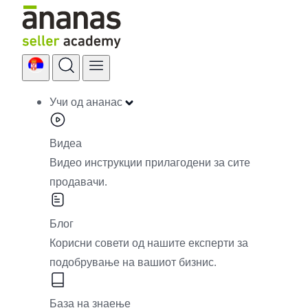
Skip
to
content
Учи од ананас
Видеа
Видео инструкции прилагодени за сите
продавачи.
Блог
Корисни совети од нашите експерти за
подобрување на вашиот бизнис.
База на знаење