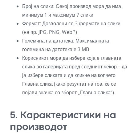
Број на слики: Секој производ мора да има
минимум 1 и максимум 7 слики
Формат: Дозволени се 3 формати на слики
(на пр. JPG, PNG, WebP)
Големина на датотека: Максималната
големина на датотека е 3 MB
Корисникот мора да избере која е главната
слика во галеријата пред следниот чекор – да
ја избере сликата и да кликне на копчето
Главна слика (како резултат на тоа, ќе се
појави значка со зборот „Главна слика“).
5. Карактеристики на
производот