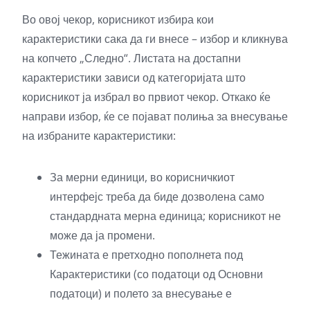
Во овој чекор, корисникот избира кои
карактеристики сака да ги внесе – избор и кликнува
на копчето „Следно“. Листата на достапни
карактеристики зависи од категоријата што
корисникот ја избрал во првиот чекор. Откако ќе
направи избор, ќе се појават полиња за внесување
на избраните карактеристики:
За мерни единици, во корисничкиот
интерфејс треба да биде дозволена само
стандардната мерна единица; корисникот не
може да ја промени.
Тежината е претходно пополнета под
Карактеристики (со податоци од Основни
податоци) и полето за внесување е