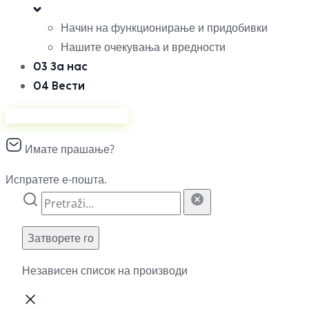
Начин на функционирање и придобивки
Нашите очекувања и вредности
03
За нас
04
Вести
Продавајте на Ананас
Имате прашање?
Испратете е-пошта.
Затворете го
Независен список на производи