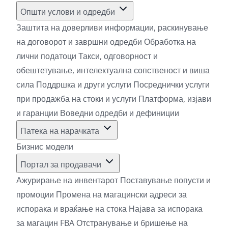
Општи услови и одредби
Заштита на доверливи информации, раскинување
на договорот и завршни одредби
Обработка на
лични податоци
Такси, одговорност и
обештетување, интелектуална сопственост и виша
сила
Поддршка и други услуги
Посреднички услуги
при продажба на стоки и услуги
Платформа, изјави
и гаранции
Воведни одредби и дефиниции
Патека на нарачката
Бизнис модели
Портал за продавачи
Ажурирање на инвентарот
Поставување попусти и
промоции
Промена на магацински адреси за
испорака и враќање на стока
Најава за испорака
за магацин FBA
Отстранување и бришење на