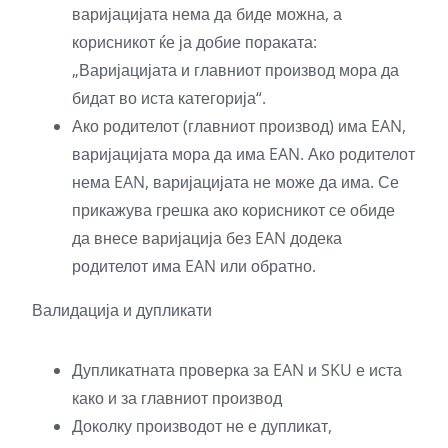
варијацијата нема да биде можна, а
корисникот ќе ја добие пораката:
„Варијацијата и главниот производ мора да
бидат во иста категорија“.
Ако родителот (главниот производ) има EAN,
варијацијата мора да има EAN. Ако родителот
нема EAN, варијацијата не може да има. Се
прикажува грешка ако корисникот се обиде
да внесе варијација без EAN додека
родителот има EAN или обратно.
Валидација и дупликати
Дупликатната проверка за EAN и SKU е иста
како и за главниот производ
Доколку производот не е дупликат,