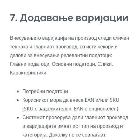
7. Додавање варијации
Внесувањето варијација на производ следи сличен
тек како и главниот производ, со исти чекори и
делови за внесување релевантни податоци:
Главни податоци, Основни податоци, Слики,
Карактеристики
Потребни податоци
Корисникот мора да внесе EAN и/или SKU
(SKU е задолжителен, EAN е опционален)
Системот проверува дали главниот производ
и варијацијата имаат ист тип на производ и
категорија. Доколку не се совпаѓаат,