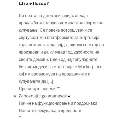
Што е Пазар?
Во ерата на дигитализација, онлајн
продажбата станува доминантна форма на
купување. Сè повеќе потрошувачи се
свртуваат кон платформите за е-трговија,
каде што можат да најдат широк спектар на
производи и да купуваат од удобноста на
своите домови. Еден од најпопуларните
бизнис модели за е-трговија е Marketplace ,
кој им овозможува на продавачите и
купувачите да […]
Прочитајте повеќе
Zapoznajte go ananasot
Начин на функционирање и придобивки
Нашите очекувања и вредности