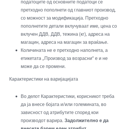
податоците од основните податоци се
претходно пополнети од главниот производ,
со можност за модификација. Претходно
пополнетите детали вклучуваат име, цена со
вклучен ДДВ, ДДВ, тежина (кг), адреса на
магацин, адреса на магацин за враќање.
Количината не е претходно наполнета, а
етикетата „Производ за возрасни“ е и не
може да се промени.
Карактеристики на варијацијата
Во делот Карактеристики, корисникот треба
да ја внесе бојата и/или големината, во
зависност од атрибутите според кои
производот варира.
Задолжително е да
внесете барем еден атрибут