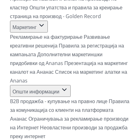
кластер
Општи упатства и правила за креирање
страница на производ - Golden Record
Маркетинг
Рекламирање на фактурирање
Развивање
креативни решенија
Правила за регистрација на
кампањата
Дополнителни маркетиншки
придобивки од Ananas
Презентација на маркетинг
каналот на Ананас
Список на маркетинг алатки на
Ananas
Општи информации
B2B продажба - купување на правно лице
Правила
за комуникација со клиенти на платформата
Ананас
Ограничувања за рекламирање производи
на Интернет
Неовластени производи за продажба
преку интернет