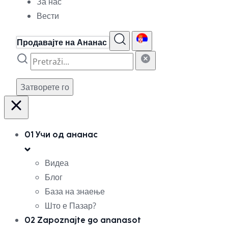
За нас
Вести
Продавајте на Ананас
Затворете го
01
Учи од ананас
Видеа
Блог
База на знаење
Што е Пазар?
02
Zapoznajte go ananasot