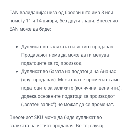
EAN валидација: низа од броеви што има 8 или
помеѓу 11 и 14 цифри, без други знаци. Внесениот
EAN може да биде:
Дупликат во залихата на истиот продавач:
Продавачот нема да може да ги менува
податоците за тој производ.
Дупликат во базата на податоци на Ананас
(друг продавач): Можат да се променат само
податоците за залихите (количина, цена итн.),
додека основните податоци за производот
(„златен запис“) не можат да се променат.
Внесениот SKU може да биде дупликат во
залихата на истиот продавач. Во тој случај,