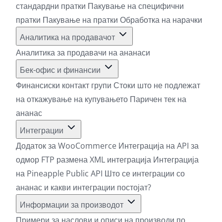
стандардни пратки
Пакување на специфични
пратки
Пакување на пратки
Обработка на нарачки
Аналитика на продавачот
Аналитика за продавачи на ананаси
Бек-офис и финансии
Финансиски контакт групи
Стоки што не подлежат
на откажување на купувањето
Паричен тек на
ананас
Интеграции
Додаток за WooCommerce
Интеграција на API за
одмор
FTP размена
XML интеграција
Интеграција
на Pineapple Public API
Што се интеграции со
ананас и какви интеграции постојат?
Информации за производот
Примери за наслови и описи на производи по