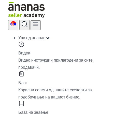
Skip
to
content
Учи од ананас
Видеа
Видео инструкции прилагодени за сите
продавачи.
Блог
Корисни совети од нашите експерти за
подобрување на вашиот бизнис.
База на знаење