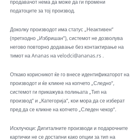
продавачот нема да може да ги промени
податоците за тој производ.
Доколку производот има статус „Неактивен“
(претходно „Избришан“), системот не дозволува
негово повторно додавање без контактирање на
тимот на Ananas на
velodci@ananas.rs
.
Откако корисникот ќе го внесе идентификаторот на
производот и ќе кликне на копчето „Следно“,
системот ги прикажува полињата „Тип на
производ“ и „Категорија“, кои мора да се изберат
пред да се кликне на копчето „Следен чекор“.
Исклучоци: Дигиталните производи и подарочните
картички не се достапни како опции за тип на