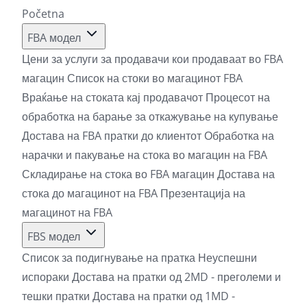
Početna
FBA модел
Цени за услуги за продавачи кои продаваат во FBA
магацин
Список на стоки во магацинот FBA
Враќање на стоката кај продавачот
Процесот на
обработка на барање за откажување на купување
Достава на FBA пратки до клиентот
Обработка на
нарачки и пакување на стока во магацин на FBA
Складирање на стока во FBA магацин
Достава на
стока до магацинот на FBA
Презентација на
магацинот на FBA
FBS модел
Список за подигнување на пратка
Неуспешни
испораки
Достава на пратки од 2MD - преголеми и
тешки пратки
Достава на пратки од 1MD -