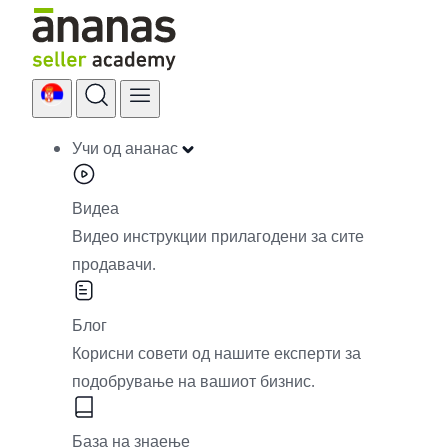
Skip
to
content
Учи од ананас
Видеа
Видео инструкции прилагодени за сите
продавачи.
Блог
Корисни совети од нашите експерти за
подобрување на вашиот бизнис.
База на знаење