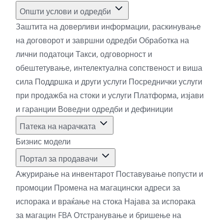
Општи услови и одредби
Заштита на доверливи информации, раскинување
на договорот и завршни одредби
Обработка на
лични податоци
Такси, одговорност и
обештетување, интелектуална сопственост и виша
сила
Поддршка и други услуги
Посреднички услуги
при продажба на стоки и услуги
Платформа, изјави
и гаранции
Воведни одредби и дефиниции
Патека на нарачката
Бизнис модели
Портал за продавачи
Ажурирање на инвентарот
Поставување попусти и
промоции
Промена на магацински адреси за
испорака и враќање на стока
Најава за испорака
за магацин FBA
Отстранување и бришење на