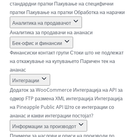
стандардни пратки
Пакување на специфични
пратки
Пакување на пратки
Обработка на нарачки
Аналитика на продавачот
Аналитика за продавачи на ананаси
Бек-офис и финансии
Финансиски контакт групи
Стоки што не подлежат
на откажување на купувањето
Паричен тек на
ананас
Интеграции
Додаток за WooCommerce
Интеграција на API за
одмор
FTP размена
XML интеграција
Интеграција
на Pineapple Public API
Што се интеграции со
ананас и какви интеграции постојат?
Информации за производот
Примери за наслови и описи на производи по