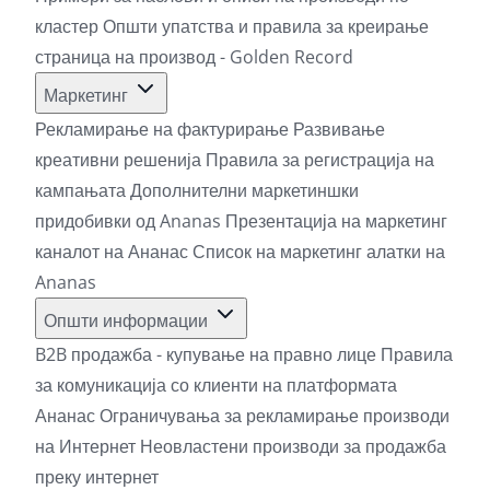
кластер
Општи упатства и правила за креирање
страница на производ - Golden Record
Маркетинг
Рекламирање на фактурирање
Развивање
креативни решенија
Правила за регистрација на
кампањата
Дополнителни маркетиншки
придобивки од Ananas
Презентација на маркетинг
каналот на Ананас
Список на маркетинг алатки на
Ananas
Општи информации
B2B продажба - купување на правно лице
Правила
за комуникација со клиенти на платформата
Ананас
Ограничувања за рекламирање производи
на Интернет
Неовластени производи за продажба
преку интернет