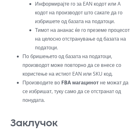
Информирајте го за EAN кодот или A
кодот на производот што сакате да го
избришете од базата на податоци.
Тимот на ананас ќе го преземе процесот
на целосно отстранување од базата на
податоци.
По бришењето од базата на податоци,
производот може повторно да се внесе со
користење на истиот EAN или SKU код.
Производите во
FBA магацинот
не можат да
се избришат, туку само да се отстранат од
понудата.
Заклучок