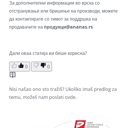
За дополнителни информации во врска со
отстранување или бришење на производи, можете
да контактирате со тимот за поддршка на
продавачите на
продукци@ananas.rs
Дали оваа статија ви беше корисна?
0
0
Nisi našao ono sto tražiš? Ukoliko imaš predlog za
temu, možeš nam poslati
ovde.