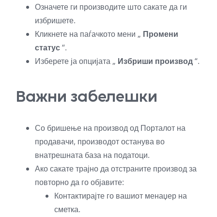
Означете ги производите што сакате да ги
избришете.
Кликнете на паѓачкото мени „
Промени
статус
“.
Изберете ја опцијата „
Избриши производ
“.
Важни забелешки
Со бришење на производ од Порталот на
продавачи, производот останува во
внатрешната база на податоци.
Ако сакате трајно да отстраните производ за
повторно да го објавите:
Контактирајте го вашиот менаџер на
сметка.