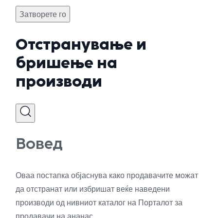
Затворете го
Отстранување и
бришење на
производи
Вовед
Оваа постапка објаснува како продавачите можат
да отстранат или избришат веќе наведени
производи од нивниот каталог на Порталот за
продавачи на ананас.