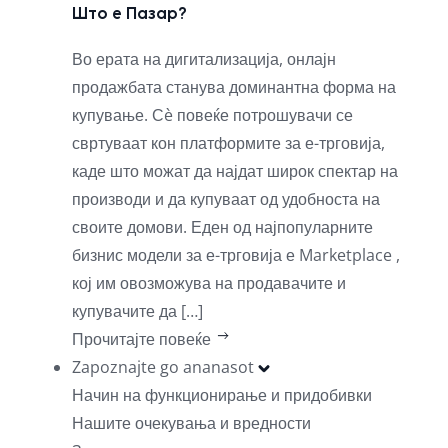
Што е Пазар?
Во ерата на дигитализација, онлајн
продажбата станува доминантна форма на
купување. Сè повеќе потрошувачи се
свртуваат кон платформите за е-трговија,
каде што можат да најдат широк спектар на
производи и да купуваат од удобноста на
своите домови. Еден од најпопуларните
бизнис модели за е-трговија е Marketplace ,
кој им овозможува на продавачите и
купувачите да […]
Прочитајте повеќе
Zapoznajte go ananasot
Начин на функционирање и придобивки
Нашите очекувања и вредности