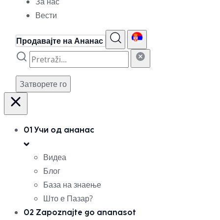
За нас
Вести
Продавајте на Ананас
Затворете го
01
Учи од ананас
Видеа
Блог
База на знаење
Што е Пазар?
02
Zapoznajte go ananasot