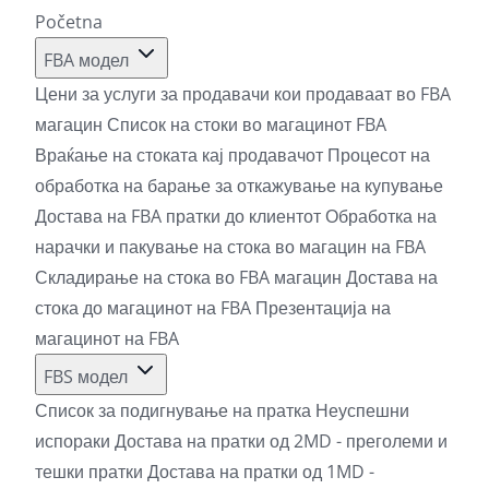
Početna
FBA модел
Цени за услуги за продавачи кои продаваат во FBA
магацин
Список на стоки во магацинот FBA
Враќање на стоката кај продавачот
Процесот на
обработка на барање за откажување на купување
Достава на FBA пратки до клиентот
Обработка на
нарачки и пакување на стока во магацин на FBA
Складирање на стока во FBA магацин
Достава на
стока до магацинот на FBA
Презентација на
магацинот на FBA
FBS модел
Список за подигнување на пратка
Неуспешни
испораки
Достава на пратки од 2MD - преголеми и
тешки пратки
Достава на пратки од 1MD -