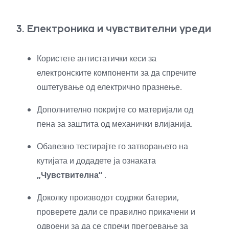
3. Електроника и чувствителни уреди
Користете антистатички кеси за
електронските компоненти за да спречите
оштетување од електрично празнење.
Дополнително покријте со материјали од
пена за заштита од механички влијанија.
Обавезно тестирајте го затворањето на
кутијата и додадете ја ознаката
„Чувствителна“
.
Доколку производот содржи батерии,
проверете дали се правилно прикачени и
одвоени за да се спречи прегревање за