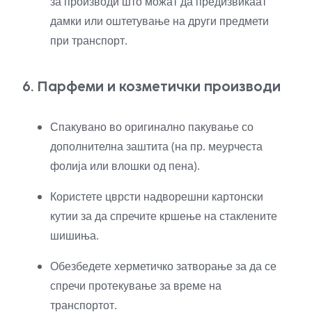
за производи што можат да предизвикаат
дамки или оштетување на други предмети
при транспорт.
6. Парфеми и козметички производи
Спакувано во оригинално пакување со
дополнителна заштита (на пр. меурчеста
фолија или влошки од пена).
Користете цврсти надворешни картонски
кутии за да спречите кршење на стаклените
шишиња.
Обезбедете херметичко затворање за да се
спречи протекување за време на
транспортот.