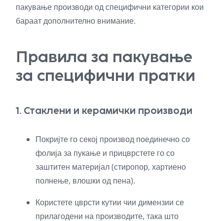
пакување производи од специфични категории кои
бараат дополнително внимание.
Правила за пакување
за специфични пратки
1. Стаклени и керамички производи
Покријте го секој производ поединечно со
фолија за пукање и прицврстете го со
заштитен материјал (стиропор, хартиено
полнење, влошки од пена).
Користете цврсти кутии чии димензии се
прилагодени на производите, така што