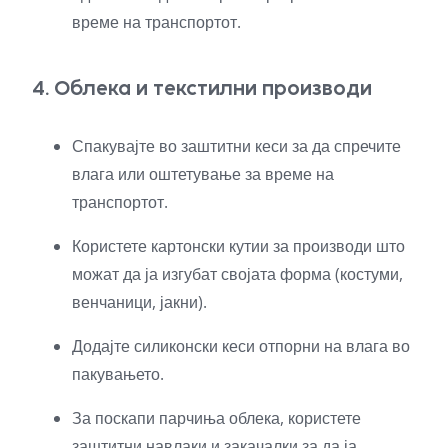
време на транспортот.
4. Облека и текстилни производи
Спакувајте во заштитни кеси за да спречите
влага или оштетување за време на
транспортот.
Користете картонски кутии за производи што
можат да ја изгубат својата форма (костуми,
венчаници, јакни).
Додајте силиконски кеси отпорни на влага во
пакувањето.
За поскапи парчиња облека, користете
заштитни навлаки и закачалки за да ја