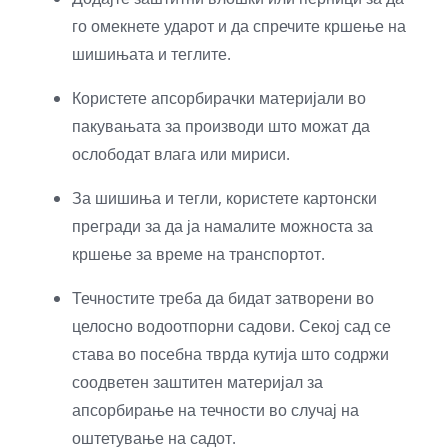
го омекнете ударот и да спречите кршење на
шишињата и теглите.
Користете апсорбирачки материјали во
пакувањата за производи што можат да
ослободат влага или мириси.
За шишиња и тегли, користете картонски
прегради за да ја намалите можноста за
кршење за време на транспортот.
Течностите треба да бидат затворени во
целосно водоотпорни садови. Секој сад се
става во посебна тврда кутија што содржи
соодветен заштитен материјал за
апсорбирање на течности во случај на
оштетување на садот.