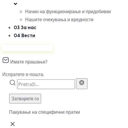
Начин на функционирање и придобивки
Нашите очекувања и вредности
03
За нас
04
Вести
Продавајте на Ананас
Имате прашање?
Испратете е-пошта.
Затворете го
Пакување на специфични пратки