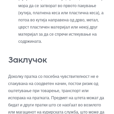
мора да се затворат во првото пакување
(кутија, платнена кеса или пластична кеса), а
потоа во кутија направена од дрво, метал,
цврст пластичен материјал или некој друг
материјал за да се спречи истекување на
содржината.
Заклучок
Доколку пратка со посебна чувствителност не е
спакувана на соодветен начин, постои ризик од
оштетување при товарење, транспорт или
испорака на пратката. Предмет на штета можат да
бидат и други пратки што се наоѓаат во возилото
или магацинот на курирската служба, што може да