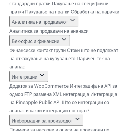
стандардни пратки
Пакување на специфични
пратки
Пакување на пратки
Обработка на нарачки
Аналитика на продавачот
Аналитика за продавачи на ананаси
Бек-офис и финансии
Финансиски контакт групи
Стоки што не подлежат
на откажување на купувањето
Паричен тек на
ананас
Интеграции
Додаток за WooCommerce
Интеграција на API за
одмор
FTP размена
XML интеграција
Интеграција
на Pineapple Public API
Што се интеграции со
ананас и какви интеграции постојат?
Информации за производот
Примери за наслови и описи на производи по