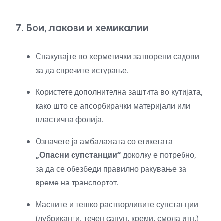
7. Бои, лакови и хемикалии
Спакувајте во херметички затворени садови
за да спречите истурање.
Користете дополнителна заштита во кутијата,
како што се апсорбирачки материјали или
пластична фолија.
Означете ја амбалажата со етикетата
„Опасни супстанции“
доколку е потребно,
за да се обезбеди правилно ракување за
време на транспортот.
Масните и тешко растворливите супстанции
(лубриканти, течен сапун, креми, смола итн.)