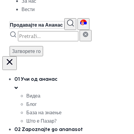
За нас
Вести
Продавајте на Ананас
Затворете го
01
Учи од ананас
Видеа
Блог
База на знаење
Што е Пазар?
02
Zapoznajte go ananasot