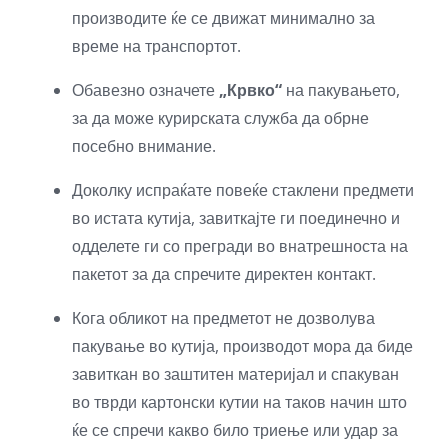
производите ќе се движат минимално за
време на транспортот.
Обавезно означете
„Крвко“
на пакувањето,
за да може курирската служба да обрне
посебно внимание.
Доколку испраќате повеќе стаклени предмети
во истата кутија, завиткајте ги поединечно и
одделете ги со прегради во внатрешноста на
пакетот за да спречите директен контакт.
Кога обликот на предметот не дозволува
пакување во кутија, производот мора да биде
завиткан во заштитен материјал и спакуван
во тврди картонски кутии на таков начин што
ќе се спречи какво било триење или удар за