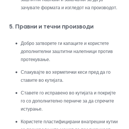
зачувате формата и изгледот на производот.
5. Правни и течни производи
Добро затворете ги капаците и користете
дополнителни заштитни налепници против
протекување.
Спакувајте во херметички кеси пред да го
ставите во кутијата.
Ставете го исправено во кутијата и покријте
го со дополнително перниче за да спречите
истурање.
Користете пластифицирани внатрешни кутии