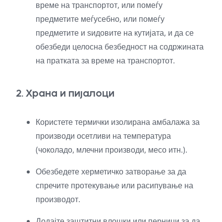
време на транспортот, или помеѓу
предметите меѓусебно, или помеѓу
предметите и ѕидовите на кутијата, и да се
обезбеди целосна безбедност на содржината
на пратката за време на транспортот.
2. Храна и пијалоци
Користете термички изолирана амбалажа за
производи осетливи на температура
(чоколадо, млечни производи, месо итн.).
Обезбедете херметичко затворање за да
спречите протекување или расипување на
производот.
Додајте заштитни влошки или перници за да