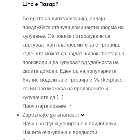
Што е Пазар?
Во ерата на дигитализација, онлајн
продажбата станува доминантна форма на
купување. Сè повеќе потрошувачи се
свртуваат кон платформите за е-трговија,
каде што можат да најдат широк спектар на
производи и да купуваат од удобноста на
своите домови. Еден од најпопуларните
бизнис модели за е-трговија е Marketplace ,
кој им овозможува на продавачите и
купувачите да […]
Прочитајте повеќе
Zapoznajte go ananasot
Начин на функционирање и придобивки
Нашите очекувања и вредности