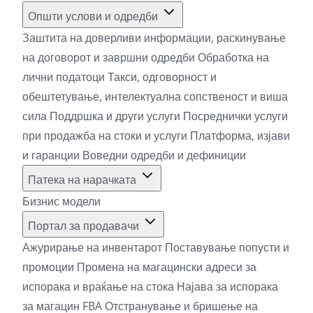
Општи услови и одредби
Заштита на доверливи информации, раскинување
на договорот и завршни одредби
Обработка на
лични податоци
Такси, одговорност и
обештетување, интелектуална сопственост и виша
сила
Поддршка и други услуги
Посреднички услуги
при продажба на стоки и услуги
Платформа, изјави
и гаранции
Воведни одредби и дефиниции
Патека на нарачката
Бизнис модели
Портал за продавачи
Ажурирање на инвентарот
Поставување попусти и
промоции
Промена на магацински адреси за
испорака и враќање на стока
Најава за испорака
за магацин FBA
Отстранување и бришење на