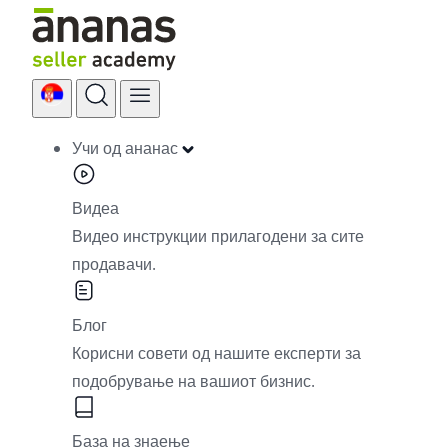
Skip
to
content
Учи од ананас
Видеа
Видео инструкции прилагодени за сите
продавачи.
Блог
Корисни совети од нашите експерти за
подобрување на вашиот бизнис.
База на знаење