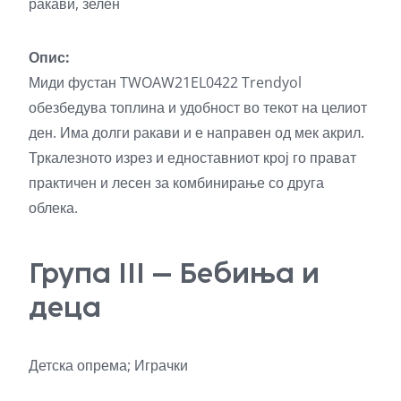
ракави, зелен
Опис:
Миди фустан TWOAW21EL0422 Trendyol
обезбедува топлина и удобност во текот на целиот
ден. Има долги ракави и е направен од мек акрил.
Тркалезното изрез и едноставниот крој го прават
практичен и лесен за комбинирање со друга
облека.
Група III – Бебиња и
деца
Детска опрема; Играчки