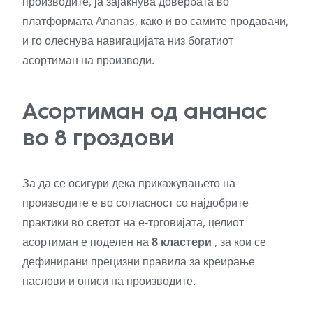
производите, ја зајакнува довербата во
платформата Ananas, како и во самите продавачи,
и го олеснува навигацијата низ богатиот
асортиман на производи.
Асортиман од ананас
во 8 гроздови
За да се осигури дека прикажувањето на
производите е во согласност со најдобрите
практики во светот на е-трговијата, целиот
асортиман е поделен на
8 кластери
, за кои се
дефинирани прецизни правила за креирање
наслови и описи на производите.