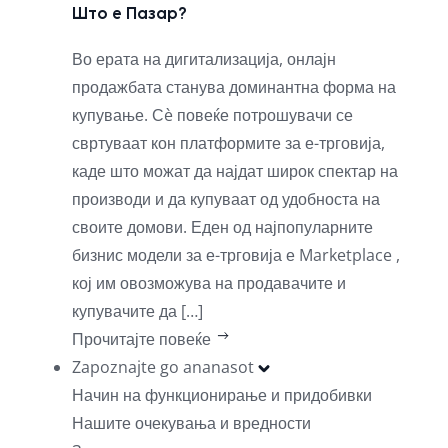
Што е Пазар?
Во ерата на дигитализација, онлајн
продажбата станува доминантна форма на
купување. Сè повеќе потрошувачи се
свртуваат кон платформите за е-трговија,
каде што можат да најдат широк спектар на
производи и да купуваат од удобноста на
своите домови. Еден од најпопуларните
бизнис модели за е-трговија е Marketplace ,
кој им овозможува на продавачите и
купувачите да […]
Прочитајте повеќе
Zapoznajte go ananasot
Начин на функционирање и придобивки
Нашите очекувања и вредности