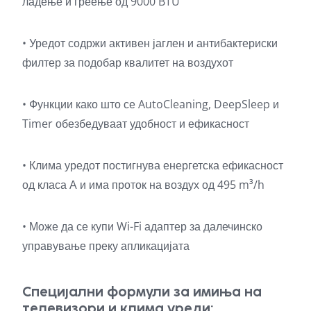
ладење и греење од 9000 BTU
• Уредот содржи активен јаглен и антибактериски
филтер за подобар квалитет на воздухот
• Функции како што се AutoCleaning, DeepSleep и
Timer обезбедуваат удобност и ефикасност
• Клима уредот постигнува енергетска ефикасност
од класа А и има проток на воздух од 495 m³/h
• Може да се купи Wi-Fi адаптер за далечинско
управување преку апликацијата
Специјални формули за имиња на
телевизори и клима уреди: