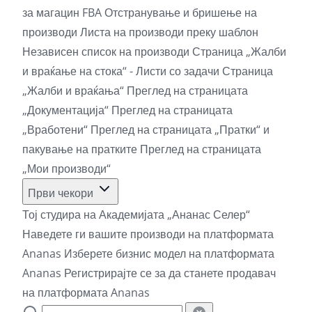
за магацин FBA
Отстранување и бришење на
производи
Листа на производи преку шаблон
Независен список на производи
Страница „Жалби
и враќање на стока“ - Листи со задачи
Страница
„Жалби и враќања“
Преглед на страницата
„Документација“
Преглед на страницата
„Вработени“
Преглед на страницата „Пратки“ и
пакување на пратките
Преглед на страницата
„Мои производи“
Први чекори
Тој студира на Академијата „Ананас Селер“
Наведете ги вашите производи на платформата
Ananas
Изберете бизнис модел на платформата
Ananas
Регистрирајте се за да станете продавач
на платформата Ananas