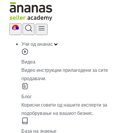
Skip
to
content
Учи од ананас
Видеа
Видео инструкции прилагодени за сите
продавачи.
Блог
Корисни совети од нашите експерти за
подобрување на вашиот бизнис.
База на знаење