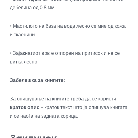
дебелина од 0,8 мм
• Мастилото на база на вода лесно се мие од кожа
и ткаенини
• Зајакнатиот врв е отпорен на притисок и не се
витка лесно
Забелешка за книгите:
За опишување на книгите треба да се користи
краток опис
– краток текст што ја опишува книгата
и се наоѓа на задната корица.