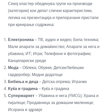
Секој кластер обединува групи на производи
(категории) кои делат слични карактеристики,
логика на презентација и препорачани пристапи
при креирање содржина:
Електроника
– ТВ, аудио и видео; Бела техника;
Мали апарати за домаќинство; Апарати за нега и
убавина; ИТ; Игри; Телефони и фотографии;
Канцелариски уреди
Мода
– Облека; Обувки; Детски/бебешки
гардеробер; Модни додатоци
Бебиња и деца
– Детска опрема; Играчки
Куќа и градина
– Куќа и градина
Супермаркет
– Убавина и нега (FMCG); Храна и
пијалоци; Продавница за домашни миленици;
Исхрана и здравје