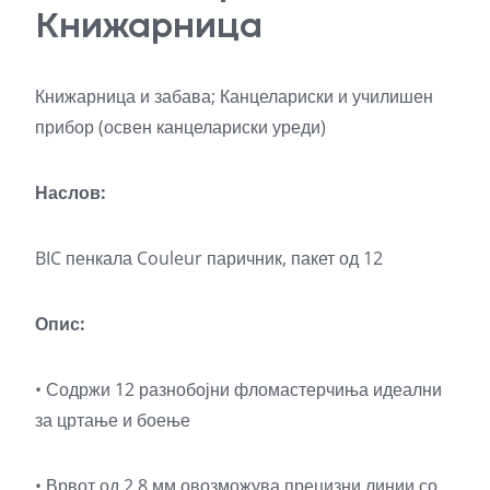
Книжарница
Книжарница и забава; Канцелариски и училишен
прибор (освен канцелариски уреди)
Наслов:
BIC пенкала Couleur паричник, пакет од 12
Опис:
• Содржи 12 разнобојни фломастерчиња идеални
за цртање и боење
• Врвот од 2,8 мм овозможува прецизни линии со