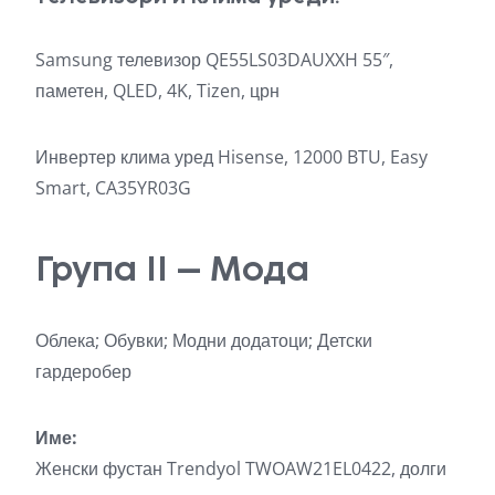
Samsung телевизор QE55LS03DAUXXH 55″,
паметен, QLED, 4K, Tizen, црн
Инвертер клима уред Hisense, 12000 BTU, Easy
Smart, CA35YR03G
Група II – Мода
Облека; Обувки; Модни додатоци; Детски
гардеробер
Име:
Женски фустан Trendyol TWOAW21EL0422, долги