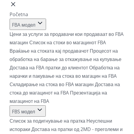
Početna
FBA модел
Цени за услуги за продавачи кои продаваат во FBA
магацин
Список на стоки во магацинот FBA
Враќање на стоката кај продавачот
Процесот на
обработка на барање за откажување на купување
Достава на FBA пратки до клиентот
Обработка на
нарачки и пакување на стока во магацин на FBA
Складирање на стока во FBA магацин
Достава на
стока до магацинот на FBA
Презентација на
магацинот на FBA
FBS модел
Список за подигнување на пратка
Неуспешни
испораки
Достава на пратки од 2MD - преголеми и