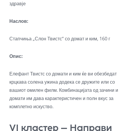
здравје
Наслов:
Стапчиња „Слон Твистс“ со домат и ким, 160 г
Опис:
Елефант Твистс со домати и ким ќе ви обезбедат
крцкава солена ужина додека се дружите или со
вашиот омилен филм. Комбинацијата од зачини и
домати им дава карактеристичен и полн вкус за
комплетно искуство.
VI кластер – Направи