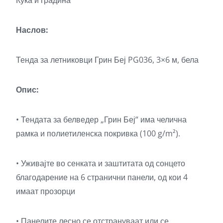
Наслов:
Тенда за летниковци Грин Беј PG036, 3×6 м, бела
Опис:
• Тендата за белведер „Грин Беј“ има челична
рамка и полиетиленска покривка (100 g/m²).
• Уживајте во сенката и заштитата од сонцето
благодарение на 6 странични панели, од кои 4
имаат прозорци
• Панелите лесно се отстрануваат или се