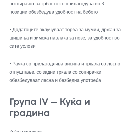
потпирачот за грб што се прилагодува во 3
позиции обезбедува удобност на бебето
• Додатоците вклучуваат торба за мумии, држач за
шишиња и зимска навлака за нозе, за удобност во
сите услови
• Рачка со прилагодлива висина и тркала со лесно
отпуштање, со задни тркала со сопирачки,
обезбедуваат лесна и безбедна употреба
Група IV – Куќа и
градина
Куќа и градина