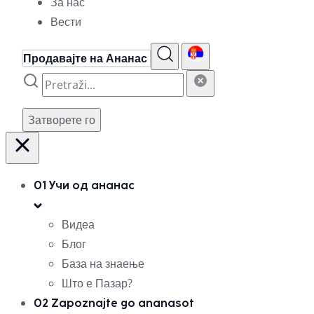
За нас
Вести
Продавајте на Ананас
Затворете го
01
Учи од ананас
Видеа
Блог
База на знаење
Што е Пазар?
02
Zapoznajte go ananasot