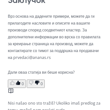
Заклучок
Врз основа на дадените примери, можете да ги
прилагодите насловите и описите на вашите
производи според соодветниот кластер. За
дополнителни информации во врска со правилата
за креирање страница на производ, можете да
контактирате со тимот за поддршка на продавачи
на
prvedaci@ananas.rs
Дали оваа статија ви беше корисна?
0
0
Nisi našao ono sto tražiš? Ukoliko imaš predlog za
temu, možeš nam poslati
ovde.