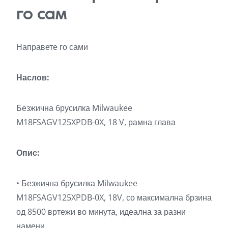
го сам
Направете го сами
Наслов:
Безжична брусилка Milwaukee
M18FSAGV125XPDB-0X, 18 V, рамна глава
Опис:
• Безжична брусилка Milwaukee
M18FSAGV125XPDB-0X, 18V, со максимална брзина
од 8500 вртежи во минута, идеална за разни
намени