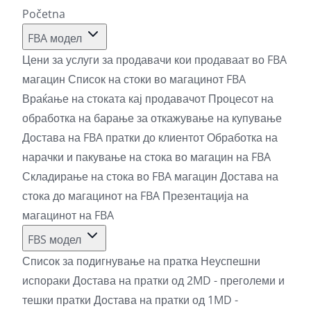
Početna
FBA модел
Цени за услуги за продавачи кои продаваат во FBA
магацин
Список на стоки во магацинот FBA
Враќање на стоката кај продавачот
Процесот на
обработка на барање за откажување на купување
Достава на FBA пратки до клиентот
Обработка на
нарачки и пакување на стока во магацин на FBA
Складирање на стока во FBA магацин
Достава на
стока до магацинот на FBA
Презентација на
магацинот на FBA
FBS модел
Список за подигнување на пратка
Неуспешни
испораки
Достава на пратки од 2MD - преголеми и
тешки пратки
Достава на пратки од 1MD -