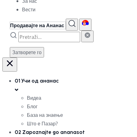
За нас
Вести
Продавајте на Ананас
Затворете го
01
Учи од ананас
Видеа
Блог
База на знаење
Што е Пазар?
02
Zapoznajte go ananasot