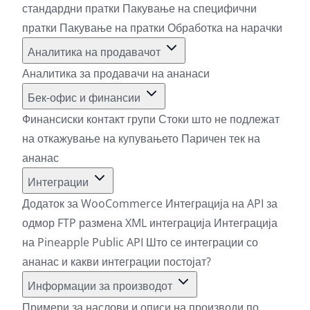
стандардни пратки
Пакување на специфични
пратки
Пакување на пратки
Обработка на нарачки
Аналитика на продавачот
Аналитика за продавачи на ананаси
Бек-офис и финансии
Финансиски контакт групи
Стоки што не подлежат
на откажување на купувањето
Паричен тек на
ананас
Интеграции
Додаток за WooCommerce
Интеграција на API за
одмор
FTP размена
XML интеграција
Интеграција
на Pineapple Public API
Што се интеграции со
ананас и какви интеграции постојат?
Информации за производот
Примери за наслови и описи на производи по