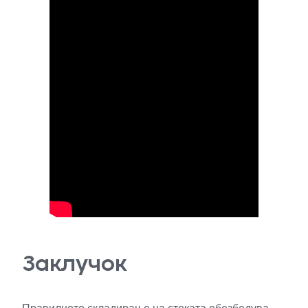
Заклучок
Правилното складирање на стоката обезбедува