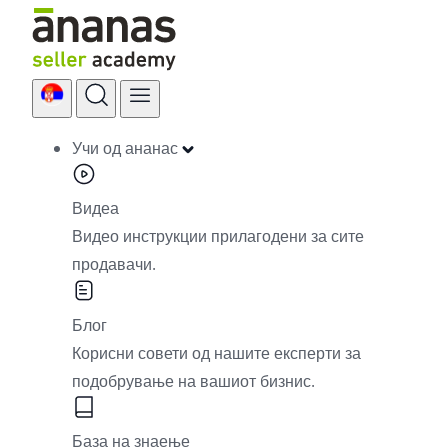
Skip
to
content
Учи од ананас
Видеа
Видео инструкции прилагодени за сите
продавачи.
Блог
Корисни совети од нашите експерти за
подобрување на вашиот бизнис.
База на знаење