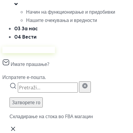
Начин на функционирање и придобивки
Нашите очекувања и вредности
03
За нас
04
Вести
Продавајте на Ананас
Имате прашање?
Испратете е-пошта.
Затворете го
Складирање на стока во FBA магацин