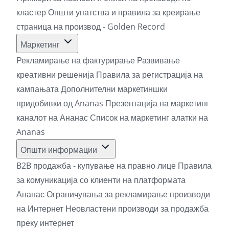
кластер
Општи упатства и правила за креирање
страница на производ - Golden Record
Маркетинг
Рекламирање на фактурирање
Развивање
креативни решенија
Правила за регистрација на
кампањата
Дополнителни маркетиншки
придобивки од Ananas
Презентација на маркетинг
каналот на Ананас
Список на маркетинг алатки на
Ananas
Општи информации
B2B продажба - купување на правно лице
Правила
за комуникација со клиенти на платформата
Ананас
Ограничувања за рекламирање производи
на Интернет
Неовластени производи за продажба
преку интернет