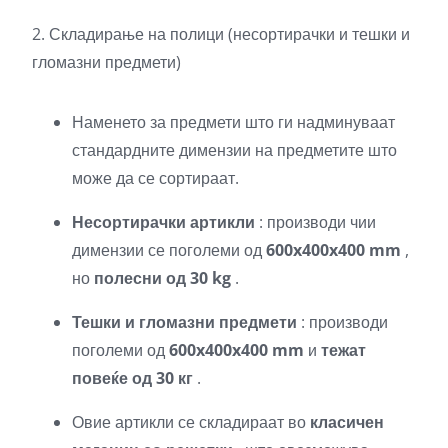
2. Складирање на полици (несортирачки и тешки и
гломазни предмети)
Наменето за предмети што ги надминуваат
стандардните димензии на предметите што
може да се сортираат.
Несортирачки артикли
: производи чии
димензии се поголеми од
600x400x400 mm
,
но
полесни од 30 kg
.
Тешки и гломазни предмети
: производи
поголеми од
600x400x400 mm
и
тежат
повеќе од 30 кг
.
Овие артикли се складираат во
класичен