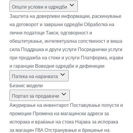
Општи услови и одредби
Заштита на доверливи информации, раскинување
на договорот и завршни одредби
Обработка на
лични податоци
Такси, одговорност и
обештетување, интелектуална сопственост и виша
сила
Поддршка и други услуги
Посреднички услуги
при продажба на стоки и услуги
Платформа, изјави
и гаранции
Воведни одредби и дефиниции
Патека на нарачката
Бизнис модели
Портал за продавачи
Ажурирање на инвентарот
Поставување попусти и
промоции
Промена на магацински адреси за
испорака и враќање на стока
Најава за испорака
за магацин FBA
Отстранување и бришење на