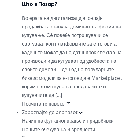
Што е Пазар?
Во ерата на дигитализација, онлајн
продажбата станува доминантна форма на
купување. Сè повеќе потрошувачи се
свртуваат кон платформите за е-трговија,
каде што можат да најдат широк спектар на
производи и да купуваат од удобноста на
своите домови. Еден од најпопуларните
бизнис модели за е-трговија е Marketplace ,
кој им овозможува на продавачите и
купувачите да […]
Прочитајте повеќе
Zapoznajte go ananasot
Начин на функционирање и придобивки
Нашите очекувања и вредности