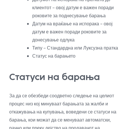
клиентот – овој датум е важен поради
роковите за поднесување барања
Датум на враќање на испорака – овој
датум е важен поради роковите за
донесување одлука
Типу – Стандардна или Луксузна пратка
Статус на барањето
Статуси на барања
За да се обезбеди соодветно следење на целиот
процес низ кој минуваат барањата за жалби и
откажувања на купувања, воведени се статуси на
барања, кои можат да се менуваат автоматски,
рачно или преку дејство на продавачот на