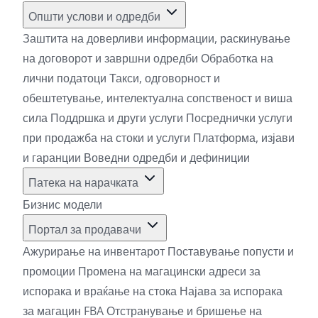
Општи услови и одредби
Заштита на доверливи информации, раскинување
на договорот и завршни одредби
Обработка на
лични податоци
Такси, одговорност и
обештетување, интелектуална сопственост и виша
сила
Поддршка и други услуги
Посреднички услуги
при продажба на стоки и услуги
Платформа, изјави
и гаранции
Воведни одредби и дефиниции
Патека на нарачката
Бизнис модели
Портал за продавачи
Ажурирање на инвентарот
Поставување попусти и
промоции
Промена на магацински адреси за
испорака и враќање на стока
Најава за испорака
за магацин FBA
Отстранување и бришење на