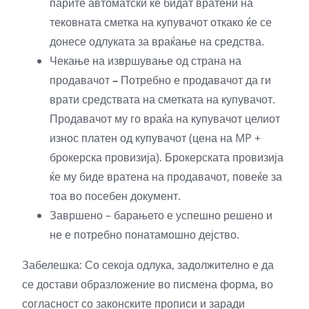
парите автоматски ќе бидат вратени на
тековната сметка на купувачот откако ќе се
донесе одлуката за враќање на средства.
Чекање на извршување од страна на
продавачот
–
Потребно е продавачот да ги
врати средствата на сметката на купувачот.
Продавачот му го враќа на купувачот целиот
износ платен од купувачот (цена на MP +
брокерска провизија). Брокерската провизија
ќе му биде вратена на продавачот, повеќе за
тоа во посебен документ.
Завршено – барањето е успешно решено и
не е потребно понатамошно дејство.
Забелешка: Со секоја одлука, задолжително е да
се достави образложение во писмена форма, во
согласност со законските прописи и заради