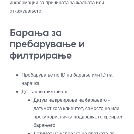
информации за причината за жалбата или
откажувањето.
Барања за
пребарување и
филтрирање
Пребарување по ID на барање или ID на
нарачка
Достапни филтри од:
Датум на креирање на барањето –
датумот кога клиентот, самостојно или
преку корисничка поддршка, го креирал
барањето
Датумот на испорака на пратката до