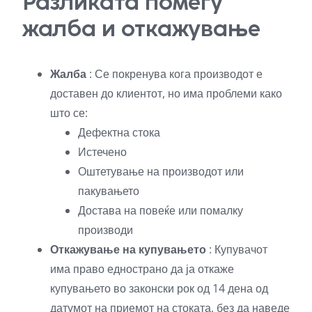
Разликата помеѓу
жалба и откажување
Жалба
: Се покренува кога производот е
доставен до клиентот, но има проблеми како
што се:
Дефектна стока
Истечено
Оштетување на производот или
пакувањето
Достава на повеќе или помалку
производи
Откажување на купувањето
: Купувачот
има право еднострано да ја откаже
купувањето во законски рок од 14 дена од
датумот на приемот на стоката, без да наведе