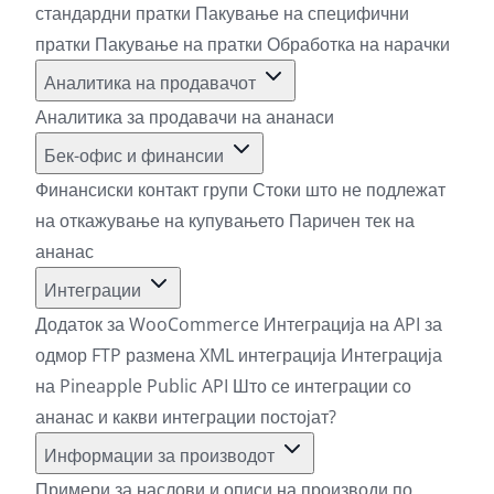
стандардни пратки
Пакување на специфични
пратки
Пакување на пратки
Обработка на нарачки
Аналитика на продавачот
Аналитика за продавачи на ананаси
Бек-офис и финансии
Финансиски контакт групи
Стоки што не подлежат
на откажување на купувањето
Паричен тек на
ананас
Интеграции
Додаток за WooCommerce
Интеграција на API за
одмор
FTP размена
XML интеграција
Интеграција
на Pineapple Public API
Што се интеграции со
ананас и какви интеграции постојат?
Информации за производот
Примери за наслови и описи на производи по