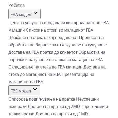
Početna
FBA модел
Цени за услуги за продавачи кои продаваат во FBA
магацин
Список на стоки во магацинот FBA
Враќање на стоката кај продавачот
Процесот на
обработка на барање за откажување на купување
Достава на FBA пратки до клиентот
Обработка на
нарачки и пакување на стока во магацин на FBA
Складирање на стока во FBA магацин
Достава на
стока до магацинот на FBA
Презентација на
магацинот на FBA
FBS модел
Список за подигнување на пратка
Неуспешни
испораки
Достава на пратки од 2MD - преголеми и
тешки пратки
Достава на пратки од 1MD -