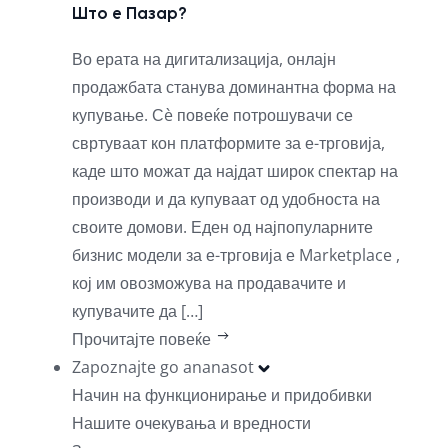
Што е Пазар?
Во ерата на дигитализација, онлајн
продажбата станува доминантна форма на
купување. Сè повеќе потрошувачи се
свртуваат кон платформите за е-трговија,
каде што можат да најдат широк спектар на
производи и да купуваат од удобноста на
своите домови. Еден од најпопуларните
бизнис модели за е-трговија е Marketplace ,
кој им овозможува на продавачите и
купувачите да […]
Прочитајте повеќе
Zapoznajte go ananasot
Начин на функционирање и придобивки
Нашите очекувања и вредности