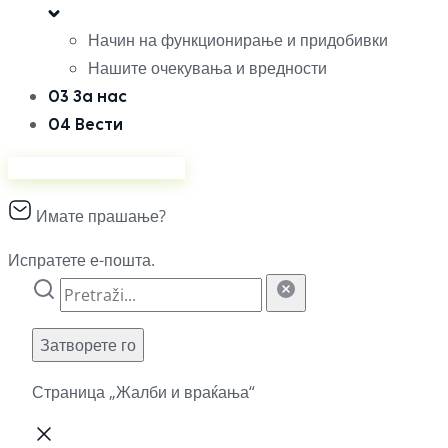
Начин на функционирање и придобивки
Нашите очекувања и вредности
03
За нас
04
Вести
Продавајте на Ананас
Имате прашање?
Испратете е-пошта.
Затворете го
Страница „Жалби и враќања“