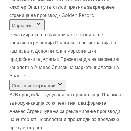
кластер
Општи упатства и правила за креирање
страница на производ - Golden Record
Маркетинг
Рекламирање на фактурирање
Развивање
креативни решенија
Правила за регистрација на
кампањата
Дополнителни маркетиншки
придобивки од Ananas
Презентација на маркетинг
каналот на Ананас
Список на маркетинг алатки на
Ananas
Општи информации
B2B продажба - купување на правно лице
Правила
за комуникација со клиенти на платформата
Ананас
Ограничувања за рекламирање производи
на Интернет
Неовластени производи за продажба
преку интернет