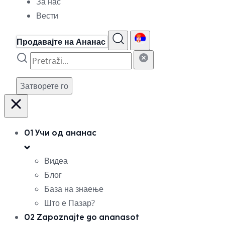
За нас
Вести
Продавајте на Ананас
Затворете го
01
Учи од ананас
Видеа
Блог
База на знаење
Што е Пазар?
02
Zapoznajte go ananasot