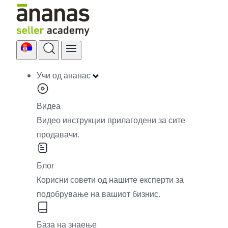
Skip
to
content
Учи од ананас
Видеа
Видео инструкции прилагодени за сите
продавачи.
Блог
Корисни совети од нашите експерти за
подобрување на вашиот бизнис.
База на знаење