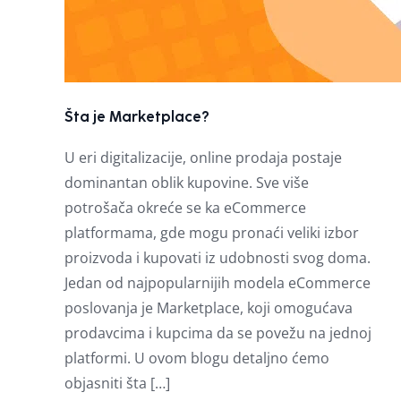
Šta je Marketplace?
U eri digitalizacije, online prodaja postaje
dominantan oblik kupovine. Sve više
potrošača okreće se ka eCommerce
platformama, gde mogu pronaći veliki izbor
proizvoda i kupovati iz udobnosti svog doma.
Jedan od najpopularnijih modela eCommerce
poslovanja je Marketplace, koji omogućava
prodavcima i kupcima da se povežu na jednoj
platformi. U ovom blogu detaljno ćemo
objasniti šta […]