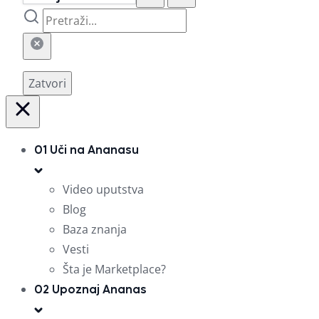
Zatvori
01
Uči na Ananasu
Video uputstva
Blog
Baza znanja
Vesti
Šta je Marketplace?
02
Upoznaj Ananas