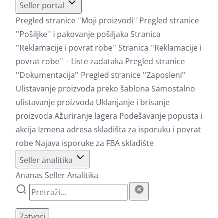
Seller portal
Pregled stranice ''Moji proizvodi''
Pregled stranice
''Pošiljke'' i pakovanje pošiljaka
Stranica
''Reklamacije i povrat robe''
Stranica ''Reklamacije i
povrat robe'' – Liste zadataka
Pregled stranice
''Dokumentacija''
Pregled stranice ''Zaposleni''
Ulistavanje proizvoda preko šablona
Samostalno
ulistavanje proizvoda
Uklanjanje i brisanje
proizvoda
Ažuriranje lagera
Podešavanje popusta i
akcija
Izmena adresa skladišta za isporuku i povrat
robe
Najava isporuke za FBA skladište
Seller analitika
Ananas Seller Analitika
Zatvori