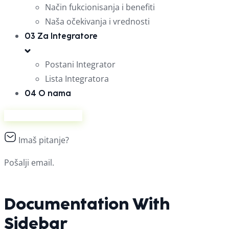
Način fukcionisanja i benefiti
Naša očekivanja i vrednosti
03
Za Integratore
Postani Integrator
Lista Integratora
04
O nama
Prodaj na Ananasu
Imaš pitanje?
Pošalji email.
Documentation With
Sidebar