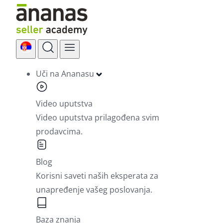
Skip
to
content
Uči na Ananasu
Video uputstva
Video uputstva prilagođena svim
prodavcima.
Blog
Korisni saveti naših eksperata za
unapređenje vašeg poslovanja.
Baza znanja