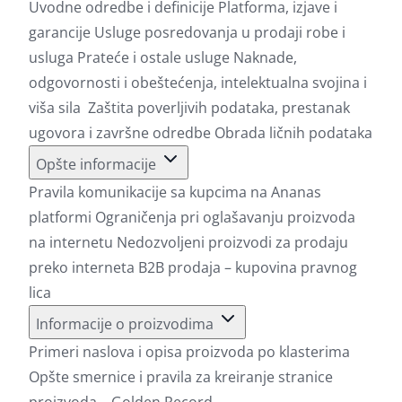
Uvodne odredbe i definicije
Platforma, izjave i
garancije
Usluge posredovanja u prodaji robe i
usluga
Prateće i ostale usluge
Naknade,
odgovornosti i obeštećenja, intelektualna svojina i
viša sila
Zaštita poverljivih podataka, prestanak
ugovora i završne odredbe
Obrada ličnih podataka
Opšte informacije
Pravila komunikacije sa kupcima na Ananas
platformi
Ograničenja pri oglašavanju proizvoda
na internetu
Nedozvoljeni proizvodi za prodaju
preko interneta
B2B prodaja – kupovina pravnog
lica
Informacije o proizvodima
Primeri naslova i opisa proizvoda po klasterima
Opšte smernice i pravila za kreiranje stranice
proizvoda – Golden Record