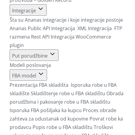
Integracije
Šta su Ananas integracije i koje integracije postoje
Ananas Public API Integracija
XML Integracija
FTP
razmena
Rest API Integracija
WooCommerce
plugin
Put porudžbine
Modeli poslovanja
FBA model
Prezentacija FBA skladišta
Isporuka robe u FBA
skladište
Skladištenje robe u FBA skladištu
Obrada
porudžbina i pakovanje robe u FBA skladištu
Isporuka FBA pošiljaka ka kupcu
Proces obrade
zahteva za odustanak od kupovine
Povrat robe ka
prodavcu
Popis robe u FBA skladištu
Troškovi