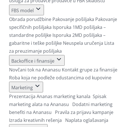
usluga za prodavce prodavce u FBA skladištu
FBS model
Obrada porudžbine
Pakovanje pošiljaka
Pakovanje
specifičnih pošiljaka
Isporuka 1MD pošiljaka –
standardne pošiljke
Isporuka 2MD pošiljaka –
gabaritne i teške pošiljke
Neuspela uručenja
Lista
za preuzimanje pošiljaka
Backoffice i finansije
Novčani tok na Ananasu
Kontakt grupe za finansije
Roba koja ne podleže odustancima od kupovine
Marketing
Prezentacija Ananas marketing kanala
Spisak
marketing alata na Ananasu
Dodatni marketing
benefiti na Ananasu
Pravila za prijavu kampanje
Izrada kreativnih rešenja
Naplata oglašavanja