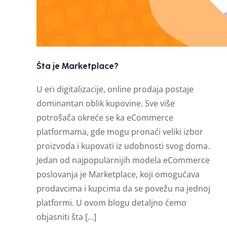
Šta je Marketplace?
U eri digitalizacije, online prodaja postaje
dominantan oblik kupovine. Sve više
potrošača okreće se ka eCommerce
platformama, gde mogu pronaći veliki izbor
proizvoda i kupovati iz udobnosti svog doma.
Jedan od najpopularnijih modela eCommerce
poslovanja je Marketplace, koji omogućava
prodavcima i kupcima da se povežu na jednoj
platformi. U ovom blogu detaljno ćemo
objasniti šta […]