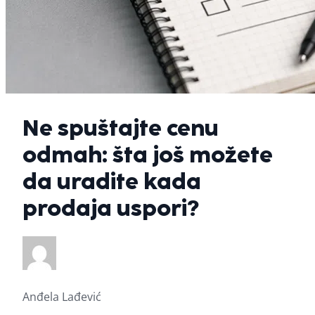
Ne spuštajte cenu
odmah: šta još možete
da uradite kada
prodaja uspori?
Anđela Lađević