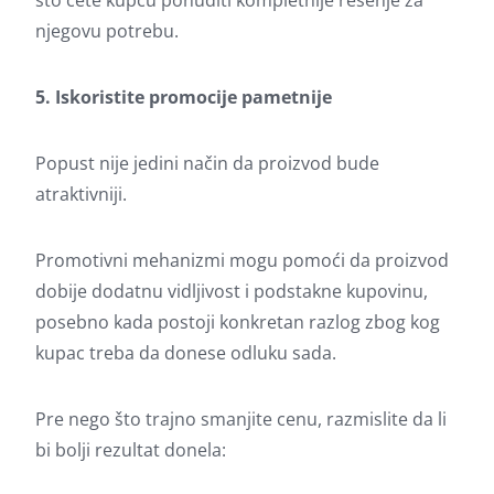
što ćete kupcu ponuditi kompletnije rešenje za
njegovu potrebu.
5. Iskoristite promocije pametnije
Popust nije jedini način da proizvod bude
atraktivniji.
Promotivni mehanizmi mogu pomoći da proizvod
dobije dodatnu vidljivost i podstakne kupovinu,
posebno kada postoji konkretan razlog zbog kog
kupac treba da donese odluku sada.
Pre nego što trajno smanjite cenu, razmislite da li
bi bolji rezultat donela: