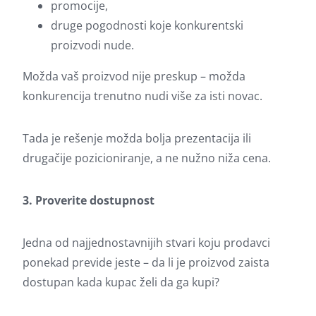
promocije,
druge pogodnosti koje konkurentski
proizvodi nude.
Možda vaš proizvod nije preskup – možda
konkurencija trenutno nudi više za isti novac.
Tada je rešenje možda bolja prezentacija ili
drugačije pozicioniranje, a ne nužno niža cena.
3. Proverite dostupnost
Jedna od najjednostavnijih stvari koju prodavci
ponekad previde jeste – da li je proizvod zaista
dostupan kada kupac želi da ga kupi?