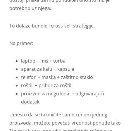
postoji prilika da mu ponudite i ono što mu je
potrebno uz njega.
Tu dolaze bundle i cross-sell strategije.
Na primer:
laptop + miš + torba
aparat za kafu + kapsule
telefon + maska + zaštitno staklo
roštilj + pribor za roštilj
proizvod za negu kose + odgovarajući
dodatak.
Umesto da se takmičite samo cenom jednog
proizvoda, možete povećati vrednost ponude tako