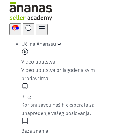
Skip
to
content
Uči na Ananasu
Video uputstva
Video uputstva prilagođena svim
prodavcima.
Blog
Korisni saveti naših eksperata za
unapređenje vašeg poslovanja.
Baza znanja