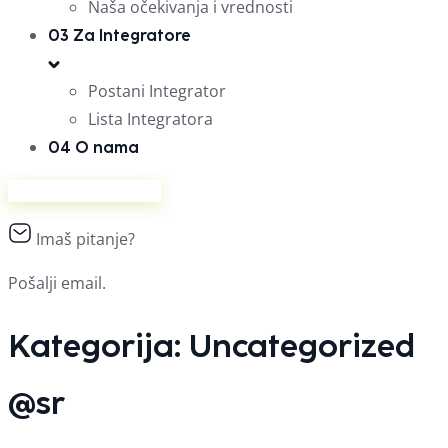
Naša očekivanja i vrednosti
03
Za Integratore
Postani Integrator
Lista Integratora
04
O nama
Prodaj na Ananasu
Imaš pitanje?
Pošalji email.
Kategorija:
Uncategorized
@sr