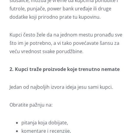
slušalice, možda je vreme da kupcima ponudite i
futrole, punjače, power bank uređaje ili druge
dodatke koji prirodno prate tu kupovinu.
Kupci često žele da na jednom mestu pronađu sve
što im je potrebno, a vi tako povećavate šansu za
veću vrednost svake porudžbine.
2. Kupci traže proizvode koje trenutno nemate
Jedan od najboljih izvora ideja jesu sami kupci.
Obratite pažnju na:
pitanja koja dobijate,
komentare i recenzije,