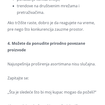
trendove na društvenim mrežama i
pretraživačima.
Ako tržište raste, dobro je da reagujete na vreme,
pre nego što konkurencija zauzme prostor.
4. Možete da ponudite prirodno povezane
proizvode
Najuspešnija proširenja asortimana nisu slučajna.
Zapitajte se:
„Šta je sledeće što bi moj kupac mogao da poželi?“