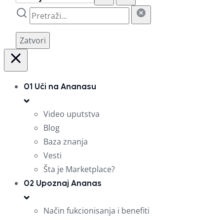
Zatvori
01
Uči na Ananasu
Video uputstva
Blog
Baza znanja
Vesti
Šta je Marketplace?
02
Upoznaj Ananas
Način fukcionisanja i benefiti