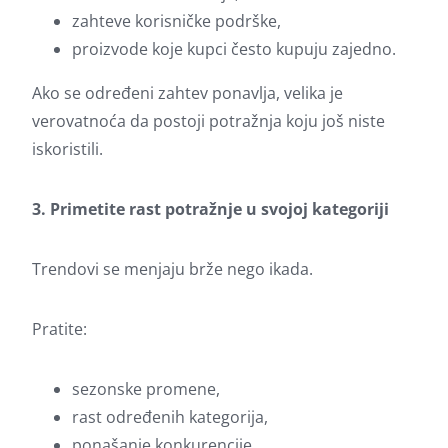
zahteve korisničke podrške,
proizvode koje kupci često kupuju zajedno.
Ako se određeni zahtev ponavlja, velika je
verovatnoća da postoji potražnja koju još niste
iskoristili.
3. Primetite rast potražnje u svojoj kategoriji
Trendovi se menjaju brže nego ikada.
Pratite:
sezonske promene,
rast određenih kategorija,
ponašanje konkurencije,