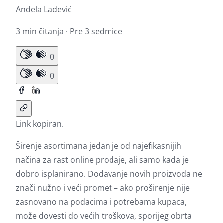
Anđela Lađević
3 min čitanja · Pre 3 sedmice
0
0
Link kopiran.
Širenje asortimana jedan je od najefikasnijih
načina za rast online prodaje, ali samo kada je
dobro isplanirano. Dodavanje novih proizvoda ne
znači nužno i veći promet – ako proširenje nije
zasnovano na podacima i potrebama kupaca,
može dovesti do većih troškova, sporijeg obrta