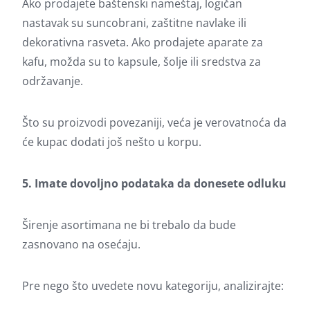
Ako prodajete baštenski nameštaj, logičan
nastavak su suncobrani, zaštitne navlake ili
dekorativna rasveta. Ako prodajete aparate za
kafu, možda su to kapsule, šolje ili sredstva za
održavanje.
Što su proizvodi povezaniji, veća je verovatnoća da
će kupac dodati još nešto u korpu.
5. Imate dovoljno podataka da donesete odluku
Širenje asortimana ne bi trebalo da bude
zasnovano na osećaju.
Pre nego što uvedete novu kategoriju, analizirajte: