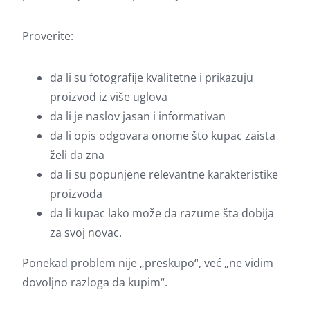
Proverite:
da li su fotografije kvalitetne i prikazuju
proizvod iz više uglova
da li je naslov jasan i informativan
da li opis odgovara onome što kupac zaista
želi da zna
da li su popunjene relevantne karakteristike
proizvoda
da li kupac lako može da razume šta dobija
za svoj novac.
Ponekad problem nije „preskupo“, već „ne vidim
dovoljno razloga da kupim“.