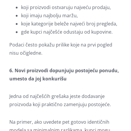
koji proizvodi ostvaruju najveću prodaju,
koji imaju najbolju maržu,
koje kategorije beleže najveći broj pregleda,
gde kupci najčešće odustaju od kupovine.
Podaci često pokažu prilike koje na prvi pogled
nisu očigledne.
6. Novi proizvodi dopunjuju postojeću ponudu,
umesto da joj konkurišu
Jedna od najčešćih grešaka jeste dodavanje
proizvoda koji praktično zamenjuju postojeće.
Na primer, ako uvedete pet gotovo identičnih
modela sa minimalnim razlikama, kupci mogu