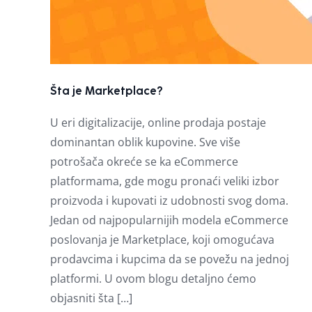
Šta je Marketplace?
U eri digitalizacije, online prodaja postaje
dominantan oblik kupovine. Sve više
potrošača okreće se ka eCommerce
platformama, gde mogu pronaći veliki izbor
proizvoda i kupovati iz udobnosti svog doma.
Jedan od najpopularnijih modela eCommerce
poslovanja je Marketplace, koji omogućava
prodavcima i kupcima da se povežu na jednoj
platformi. U ovom blogu detaljno ćemo
objasniti šta […]