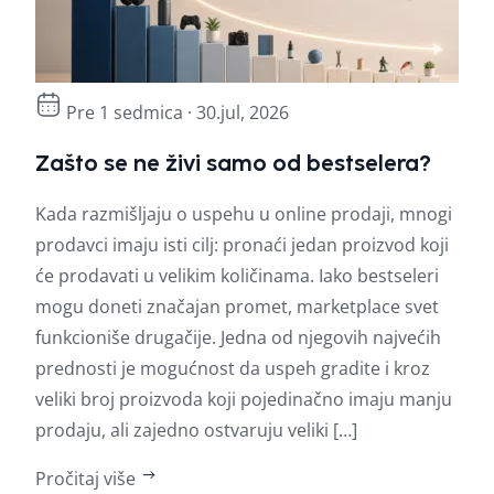
Pre 1 sedmica · 30.jul, 2026
Zašto se ne živi samo od bestselera?
Naj
pro
Kada razmišljaju o uspehu u online prodaji, mnogi
Veli
prodavci imaju isti cilj: pronaći jedan proizvod koji
sezo
će prodavati u velikim količinama. Iako bestseleri
pred
mogu doneti značajan promet, marketplace svet
priv
funkcioniše drugačije. Jedna od njegovih najvećih
peri
prednosti je mogućnost da uspeh gradite i kroz
više
veliki broj proizvoda koji pojedinačno imaju manju
samo
prodaju, ali zajedno ostvaruju veliki […]
utič
Pročitaj više