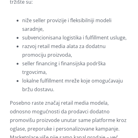
tržište su:
niže seller provizije i fleksibilniji modeli
saradnje,
subvencionisana logistika i fulfillment usluge,
razvoj retail media alata za dodatnu
promociju proizvoda,
seller financing i finansijska podrška
trgovcima,
lokalne fulfillment mreže koje omogućavaju
bržu dostavu.
Posebno raste značaj retail media modela,
odnosno mogućnosti da prodavci dodatno
promovišu proizvode unutar same platforme kroz
oglase, preporuke i personalizovane kampanje.
Marketplace više nije samo kanal prodaje – već