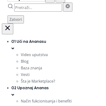
Zatvori
01
Uči na Ananasu
Video uputstva
Blog
Baza znanja
Vesti
Šta je Marketplace?
02
Upoznaj Ananas
Način fukcionisanja i benefiti