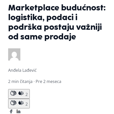
Marketplace budućnost:
logistika, podaci i
podrška postaju važniji
od same prodaje
Anđela Lađević
2 min čitanja · Pre 2 meseca
2
2