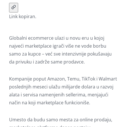
Link kopiran.
Globalni ecommerce ulazi u novu eru u kojoj
najveći marketplace igrači više ne vode borbu
samo za kupce – već sve intenzivnije pokušavaju
da privuku i zadrže same prodavce.
Kompanije poput Amazon, Temu, TikTok i Walmart
poslednjih meseci ulažu milijarde dolara u razvoj
alata i servisa namenjenih sellerima, menjajući
način na koji marketplace funkcioniše.
Umesto da budu samo mesta za online prodaju,