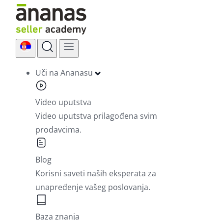
Skip
to
content
Uči na Ananasu
Video uputstva
Video uputstva prilagođena svim
prodavcima.
Blog
Korisni saveti naših eksperata za
unapređenje vašeg poslovanja.
Baza znanja