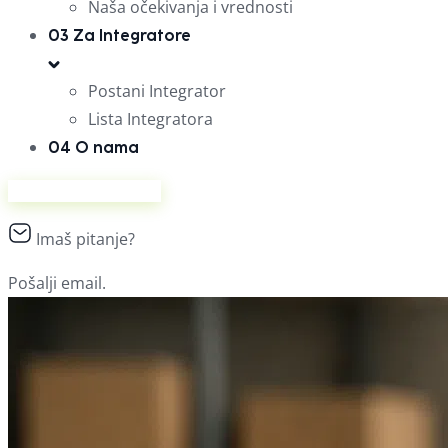
Naša očekivanja i vrednosti
03
Za Integratore
Postani Integrator
Lista Integratora
04
O nama
Prodaj na Ananasu
Imaš pitanje?
Pošalji email.