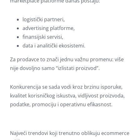
marketplace platforme danas postaju:
logistički partneri,
advertising platforme,
finansijski servisi,
data i analitički ekosistemi.
Za prodavce to znači jednu važnu promenu: više
nije dovoljno samo “izlistati proizvod”.
Konkurencija se sada vodi kroz brzinu isporuke,
kvalitet korisničkog iskustva, vidljivost proizvoda,
podatke, promociju i operativnu efikasnost.
Najveći trendovi koji trenutno oblikuju ecommerce