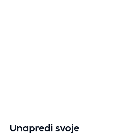
Proč
Unapredi svoje