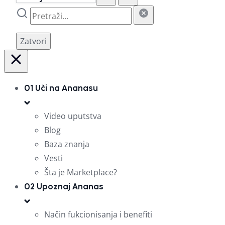
Zatvori
01
Uči na Ananasu
Video uputstva
Blog
Baza znanja
Vesti
Šta je Marketplace?
02
Upoznaj Ananas
Način fukcionisanja i benefiti