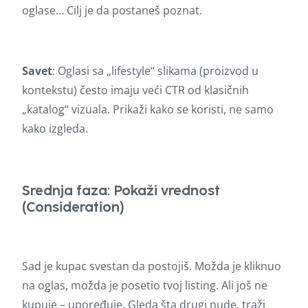
oglase… Cilj je da postaneš poznat.
Savet
: Oglasi sa „lifestyle“ slikama (proizvod u
kontekstu) često imaju veći CTR od klasičnih
„katalog“ vizuala. Prikaži kako se koristi, ne samo
kako izgleda.
Srednja faza: Pokaži vrednost
(Consideration)
Sad je kupac svestan da postojiš. Možda je kliknuo
na oglas, možda je posetio tvoj listing. Ali još ne
kupuje – upoređuje. Gleda šta drugi nude, traži