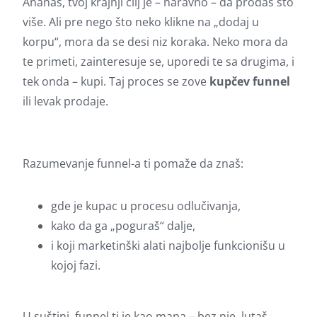
Ananas, tvoj krajnji cilj je – naravno – da prodaš što
više. Ali pre nego što neko klikne na „dodaj u
korpu“, mora da se desi niz koraka. Neko mora da
te primeti, zainteresuje se, uporedi te sa drugima, i
tek onda – kupi. Taj proces se zove
kupčev funnel
ili levak prodaje.
Razumevanje funnel-a ti pomaže da znaš:
gde je kupac u procesu odlučivanja,
kako da ga „poguraš“ dalje,
i koji marketinški alati najbolje funkcionišu u
kojoj fazi.
U suštini, funnel ti je kao mapa – bez nje, lutaš