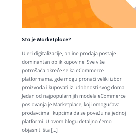
Šta je Marketplace?
U eri digitalizacije, online prodaja postaje
dominantan oblik kupovine. Sve više
potrošača okreće se ka eCommerce
platformama, gde mogu pronaći veliki izbor
proizvoda i kupovati iz udobnosti svog doma.
Jedan od najpopularnijih modela eCommerce
poslovanja je Marketplace, koji omogućava
prodavcima i kupcima da se povežu na jednoj
platformi. U ovom blogu detaljno ćemo
objasniti šta […]