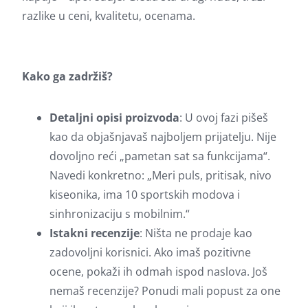
razlike u ceni, kvalitetu, ocenama.
Kako ga zadržiš?
Detaljni opisi proizvoda
: U ovoj fazi pišeš
kao da objašnjavaš najboljem prijatelju. Nije
dovoljno reći „pametan sat sa funkcijama“.
Navedi konkretno: „Meri puls, pritisak, nivo
kiseonika, ima 10 sportskih modova i
sinhronizaciju s mobilnim.“
Istakni recenzije
: Ništa ne prodaje kao
zadovoljni korisnici. Ako imaš pozitivne
ocene, pokaži ih odmah ispod naslova. Još
nemaš recenzije? Ponudi mali popust za one