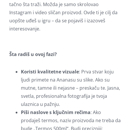
tačno šta traži. Možda je samo skrolovao
Instagram i video sličan proizvod. Ovde ti je cilj da
uopšte uđeš u igru – da se pojaviš i izazoveš
interesovanje.
Šta radiš u ovoj fazi?
Koristi kvalitetne vizuale
: Prva stvar koju
ljudi primete na Ananasu su slike. Ako su
mutne, tamne ili nejasne – preskaču te. Jasna,
svetla, profesionalna fotografija je tvoja
ulaznica u pažnju.
Piši naslove s ključnim rečima
: Ako
prodaješ termos, naziv proizvoda ne treba da
bude „Termos 500ml“. Budi precizniji: