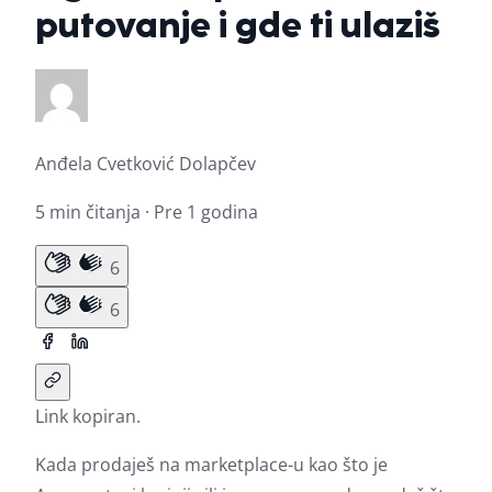
putovanje i gde ti ulaziš
Anđela Cvetković Dolapčev
5 min čitanja · Pre 1 godina
6
6
Link kopiran.
Kada prodaješ na marketplace-u kao što je