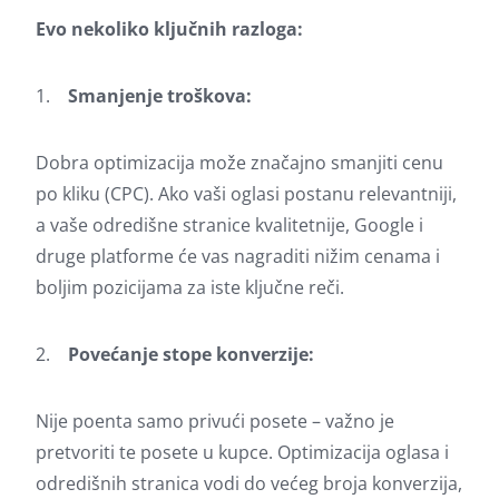
Evo nekoliko ključnih razloga:
1.
Smanjenje troškova:
Dobra optimizacija može značajno smanjiti cenu
po kliku (CPC). Ako vaši oglasi postanu relevantniji,
a vaše odredišne stranice kvalitetnije, Google i
druge platforme će vas nagraditi nižim cenama i
boljim pozicijama za iste ključne reči.
2.
Povećanje stope konverzije:
Nije poenta samo privući posete – važno je
pretvoriti te posete u kupce. Optimizacija oglasa i
odredišnih stranica vodi do većeg broja konverzija,