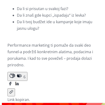
Da li si prisutan u svakoj fazi?
Da li znaš gde kupci „ispadaju“ iz levka?
Da li tvoj budžet ide u kampanje koje imaju
jasnu ulogu?
Performance marketing ti pomaže da svaki deo
funnel-a podržiš konkretnim alatima, podacima i
porukama. I kad to sve povežeš – prodaja dolazi
prirodno.
6
Link kopiran.