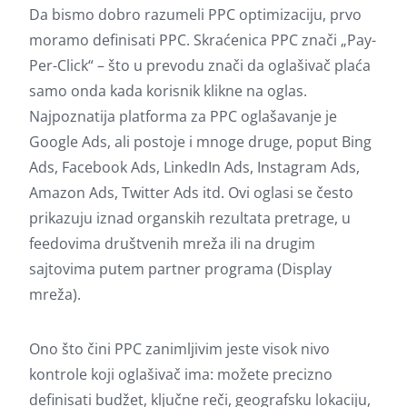
Da bismo dobro razumeli PPC optimizaciju, prvo
moramo definisati PPC. Skraćenica PPC znači „Pay-
Per-Click“ – što u prevodu znači da oglašivač plaća
samo onda kada korisnik klikne na oglas.
Najpoznatija platforma za PPC oglašavanje je
Google Ads, ali postoje i mnoge druge, poput Bing
Ads, Facebook Ads, LinkedIn Ads, Instagram Ads,
Amazon Ads, Twitter Ads itd. Ovi oglasi se često
prikazuju iznad organskih rezultata pretrage, u
feedovima društvenih mreža ili na drugim
sajtovima putem partner programa (Display
mreža).
Ono što čini PPC zanimljivim jeste visok nivo
kontrole koji oglašivač ima: možete precizno
definisati budžet, ključne reči, geografsku lokaciju,