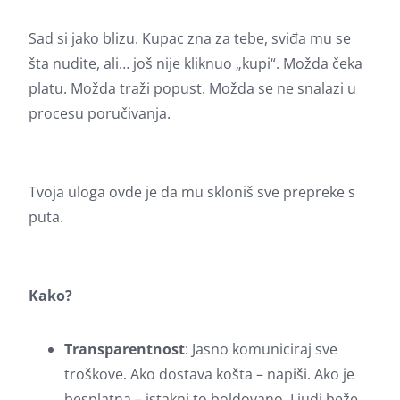
Sad si jako blizu. Kupac zna za tebe, sviđa mu se
šta nudite, ali… još nije kliknuo „kupi“. Možda čeka
platu. Možda traži popust. Možda se ne snalazi u
procesu poručivanja.
Tvoja uloga ovde je da mu skloniš sve prepreke s
puta.
Kako?
Transparentnost
: Jasno komuniciraj sve
troškove. Ako dostava košta – napiši. Ako je
besplatna – istakni to boldovano. Ljudi beže