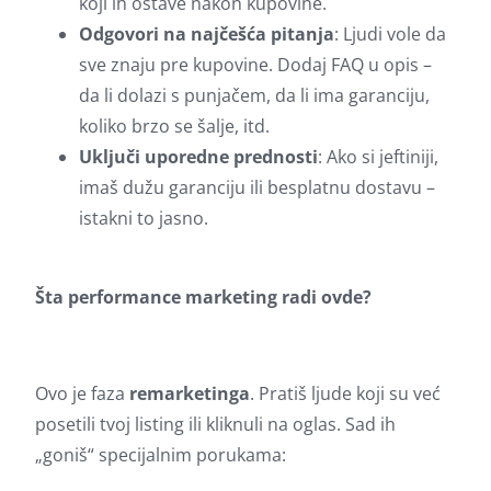
koji ih ostave nakon kupovine.
Odgovori na najčešća pitanja
: Ljudi vole da
sve znaju pre kupovine. Dodaj FAQ u opis –
da li dolazi s punjačem, da li ima garanciju,
koliko brzo se šalje, itd.
Uključi uporedne prednosti
: Ako si jeftiniji,
imaš dužu garanciju ili besplatnu dostavu –
istakni to jasno.
Šta performance marketing radi ovde?
Ovo je faza
remarketinga
. Pratiš ljude koji su već
posetili tvoj listing ili kliknuli na oglas. Sad ih
„goniš“ specijalnim porukama: