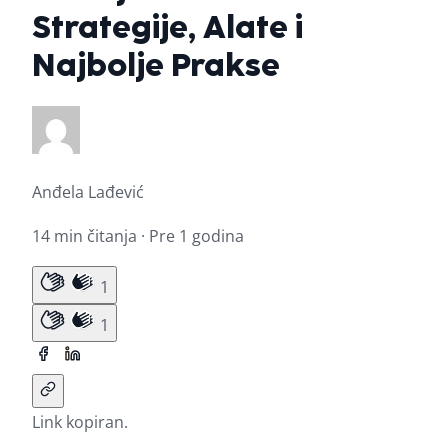
Strategije, Alate i
Najbolje Prakse
Anđela Lađević
14 min čitanja · Pre 1 godina
1
1
Link kopiran.