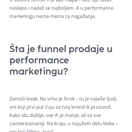
naslepo i nadaš se najboljem. A u performance
marketingu nema mesta za nagađanja.
Šta je funnel prodaje u
performance
marketingu?
Zamisli levak. Na vrhu je širok – tu je najviše ljudi,
oni koji prvi put čuju za tvoj brend ili proizvod.
Kako idu dublje, sve ih je manje, ali su sve
zainteresovaniji. Na kraju, u najužem delu levka –
oni koji kliknu „kupi“.