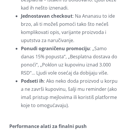
kad ih nešto iznenadi.
Jednostavan checkout
: Na Ananasu to ide
brzo, ali ti možeš pomoći tako što nećeš
komplikovati opis, varijante proizvoda i
uputstva za naručivanje.
Ponudi ograničenu promociju
: „Samo
danas 15% popusta“, „Besplatna dostava do
ponoći“, „Poklon uz kupovinu iznad 3.000
RSD“… Ljudi vole osećaj da dobijaju više.
Podseti ih
: Ako neko doda proizvod u korpu
a ne završi kupovinu, šalji mu reminder (ako
imaš pristup mejlovima ili koristiš platforme
koje to omogućavaju).
Performance alati za finalni push