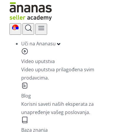
Skip
to
content
Uči na Ananasu
Video uputstva
Video uputstva prilagođena svim
prodavcima.
Blog
Korisni saveti naših eksperata za
unapređenje vašeg poslovanja.
Baza znanja