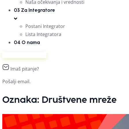
Naša očekivanja i vrednosti
03
Za Integratore
Postani Integrator
Lista Integratora
04
O nama
Prodaj na Ananasu
Imaš pitanje?
Pošalji email.
Oznaka:
Društvene mreže