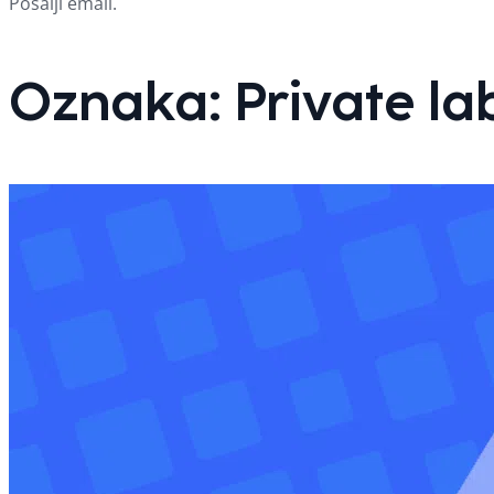
Pošalji email.
Oznaka:
Private la