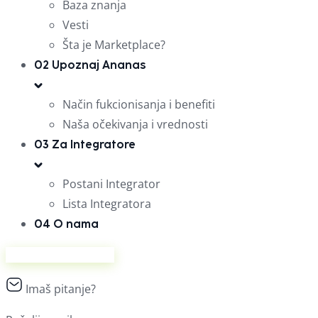
Baza znanja
Vesti
Šta je Marketplace?
02
Upoznaj Ananas
Način fukcionisanja i benefiti
Naša očekivanja i vrednosti
03
Za Integratore
Postani Integrator
Lista Integratora
04
O nama
Prodaj na Ananasu
Imaš pitanje?