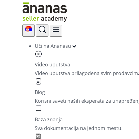
Skip
to
content
Uči na Ananasu
Video uputstva
Video uputstva prilagođena svim prodavcim
Blog
Korisni saveti naših eksperata za unapređen
Baza znanja
Sva dokumentacija na jednom mestu.