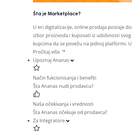
Šta je Marketplace?
U eri digitalizacije, online prodaja postaj
izbor proizvoda i kupovati iz udobnosti sv
kupcima da se povežu na jednoj platformi. U
Pročitaj više
Upoznaj Ananas
Način fukcionisanja i benefiti
Šta Ananas nudi prodavcu?
Naša očekivanja i vrednosti
Šta Ananas očekuje od prodavca?
Za Integratore