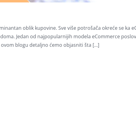
e dominantan oblik kupovine. Sve više potrošača okreće se k
og doma. Jedan od najpopularnijih modela eCommerce poslov
 ovom blogu detaljno ćemo objasniti šta […]