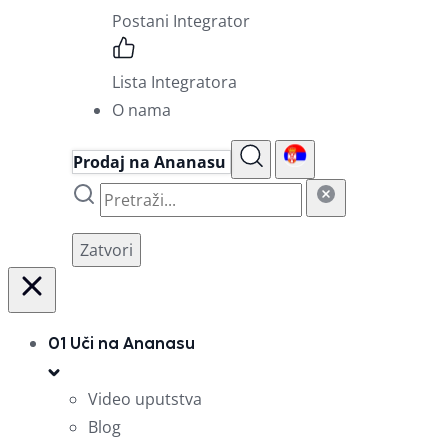
Postani Integrator
Lista Integratora
O nama
Prodaj na Ananasu
Zatvori
01
Uči na Ananasu
Video uputstva
Blog