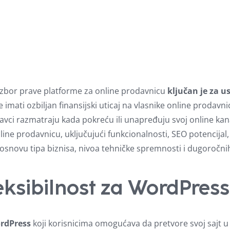
zbor prave platforme za online prodavnicu
ključan je za u
imati ozbiljan finansijski uticaj na vlasnike online prodavni
avci razmatraju kada pokreću ili unapređuju svoj online ka
line prodavnicu, uključujući funkcionalnosti, SEO potencijal
osnovu tipa biznisa, nivoa tehničke spremnosti i dugoročnih 
sibilnost za WordPress 
rdPress
koji korisnicima omogućava da pretvore svoj sajt 