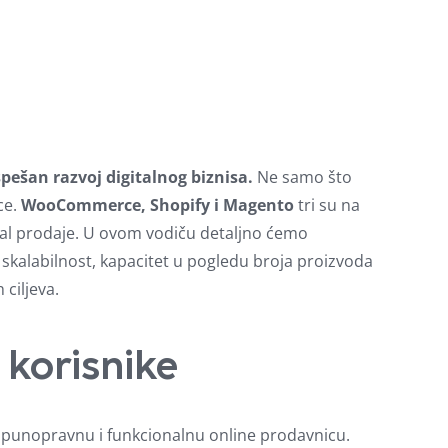
spešan razvoj digitalnog biznisa.
Ne samo što
ce.
WooCommerce, Shopify i Magento
tri su na
nal prodaje. U ovom vodiču detaljno ćemo
, skalabilnost, kapacitet u pogledu broja proizvoda
ciljeva.
korisnike
u punopravnu i funkcionalnu online prodavnicu.