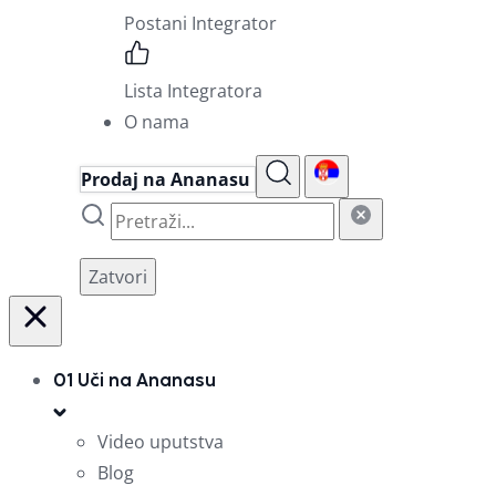
Postani Integrator
Lista Integratora
O nama
Prodaj na Ananasu
Zatvori
01
Uči na Ananasu
Video uputstva
Blog