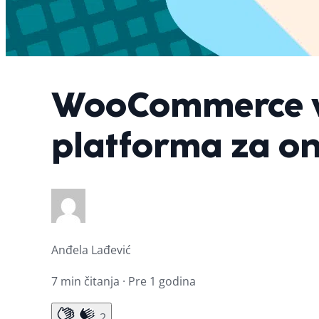
WooCommerce vs
platforma za on
Anđela Lađević
7 min čitanja · Pre 1 godina
2