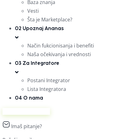
Baza znanja
Vesti
Šta je Marketplace?
02
Upoznaj Ananas
Način fukcionisanja i benefiti
Naša očekivanja i vrednosti
03
Za Integratore
Postani Integrator
Lista Integratora
04
O nama
Prodaj na Ananasu
Imaš pitanje?