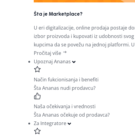
Šta je Marketplace?
U eri digitalizacije, online prodaja postaj
izbor proizvoda i kupovati iz udobnosti sv
kupcima da se povežu na jednoj platformi. U
Pročitaj više
Upoznaj Ananas
Način fukcionisanja i benefiti
Šta Ananas nudi prodavcu?
Naša očekivanja i vrednosti
Šta Ananas očekuje od prodavca?
Za Integratore