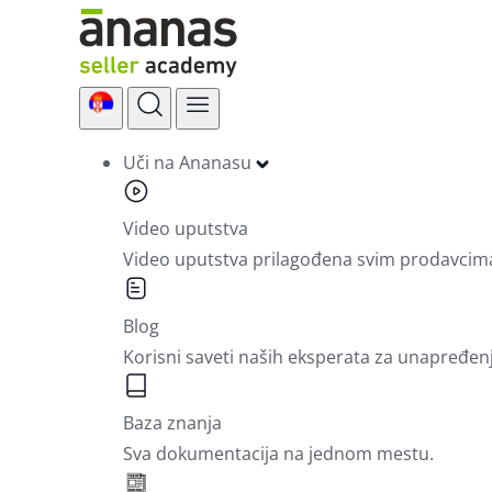
Skip
to
content
Uči na Ananasu
Video uputstva
Video uputstva prilagođena svim prodavcim
Blog
Korisni saveti naših eksperata za unapređen
Baza znanja
Sva dokumentacija na jednom mestu.