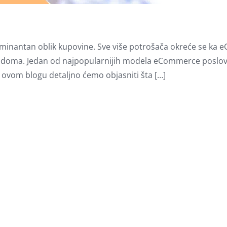
e dominantan oblik kupovine. Sve više potrošača okreće se k
og doma. Jedan od najpopularnijih modela eCommerce poslov
 ovom blogu detaljno ćemo objasniti šta […]