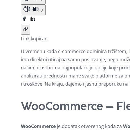
2
Link kopiran.
U vremenu kada e-commerce dominira tržištem, i
ima direktni uticaj na samo poslovanje, nego može 
našim prostorima najpopularnije opcije koje prod
analizirati prednosti i mane svake platforme za on
i troškove. Na kraju, dajemo i jasnu preporuku na 
WooCommerce – Flek
WooCommerce
je dodatak otvorenog koda za
Wo