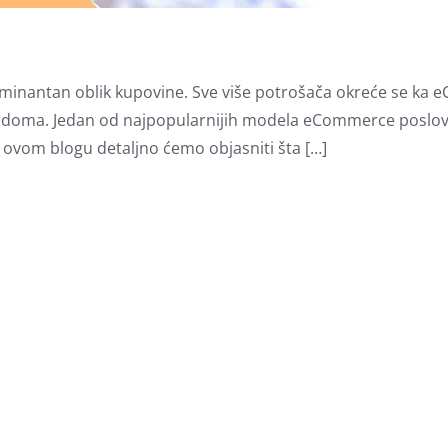
e dominantan oblik kupovine. Sve više potrošača okreće se k
og doma. Jedan od najpopularnijih modela eCommerce poslov
 ovom blogu detaljno ćemo objasniti šta […]