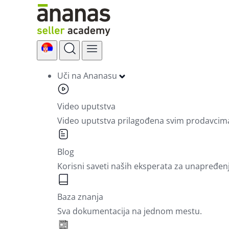
Skip
to
content
Uči na Ananasu
Video uputstva
Video uputstva prilagođena svim prodavcim
Blog
Korisni saveti naših eksperata za unapređen
Baza znanja
Sva dokumentacija na jednom mestu.