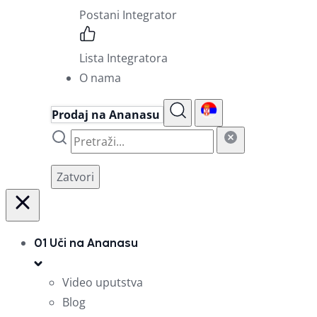
Postani Integrator
Lista Integratora
O nama
Prodaj na Ananasu
Zatvori
01
Uči na Ananasu
Video uputstva
Blog