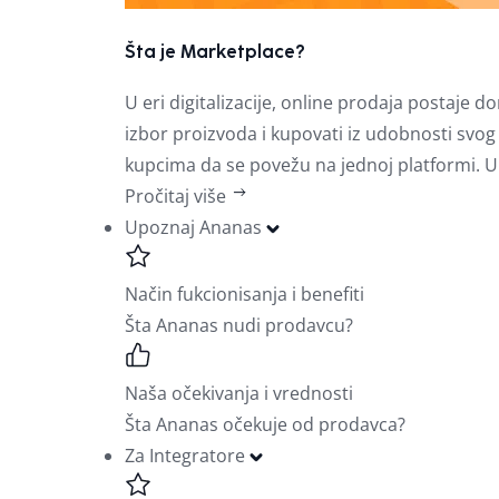
Šta je Marketplace?
U eri digitalizacije, online prodaja postaj
izbor proizvoda i kupovati iz udobnosti sv
kupcima da se povežu na jednoj platformi. U
Pročitaj više
Upoznaj Ananas
Način fukcionisanja i benefiti
Šta Ananas nudi prodavcu?
Naša očekivanja i vrednosti
Šta Ananas očekuje od prodavca?
Za Integratore