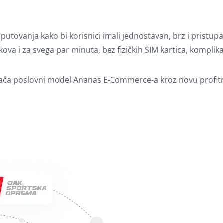
tovanja kako bi korisnici imali jednostavan, brz i pristupa
kova i za svega par minuta, bez fizičkih SIM kartica, komplikac
jača poslovni model Ananas E-Commerce-a kroz novu profitnu