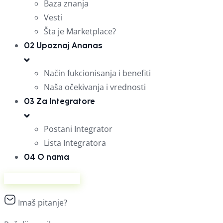
Baza znanja
Vesti
Šta je Marketplace?
02
Upoznaj Ananas
Način fukcionisanja i benefiti
Naša očekivanja i vrednosti
03
Za Integratore
Postani Integrator
Lista Integratora
04
O nama
Prodaj na Ananasu
Imaš pitanje?