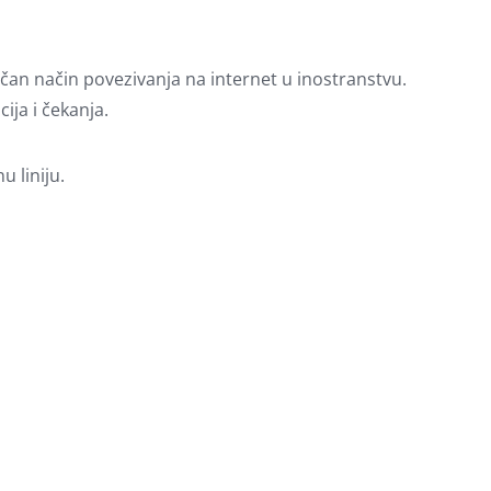
čan način povezivanja na internet u inostranstvu.
ija i čekanja.
 liniju.