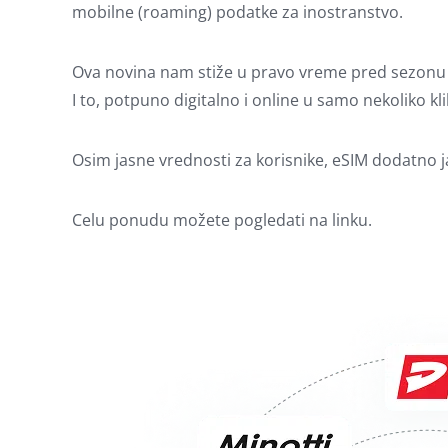
mobilne (roaming) podatke za inostranstvo.
Ova novina nam stiže u pravo vreme pred sezonu pu
I to, potpuno digitalno i online u samo nekoliko kli
Osim jasne vrednosti za korisnike, eSIM dodatno 
Celu ponudu možete pogledati na
linku.