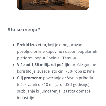
Šta se menja?
Prekid izuzetka
, koji je omogućavao
povoljnu online kupovinu i uspon popularnih
platformi poput Shein-a i Temu-a
Više od 1,36 milijardi pošiljki
prošle godine
koristilo je izuzeće, što čini 73% roba iz Kine.
Cilj promena
: povećanje državnih prihoda
(očekivanih do 10 milijardi USD godišnje),
suzbijanje krijumčarenja i zaštita domaće
industrije.