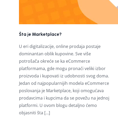
Šta je Marketplace?
U eri digitalizacije, online prodaja postaje
dominantan oblik kupovine. Sve više
potrošača okreće se ka eCommerce
platformama, gde mogu pronaći veliki izbor
proizvoda i kupovati iz udobnosti svog doma.
Jedan od najpopularnijih modela eCommerce
poslovanja je Marketplace, koji omogućava
prodavcima i kupcima da se povežu na jednoj
platformi. U ovom blogu detaljno ćemo
objasniti šta […]