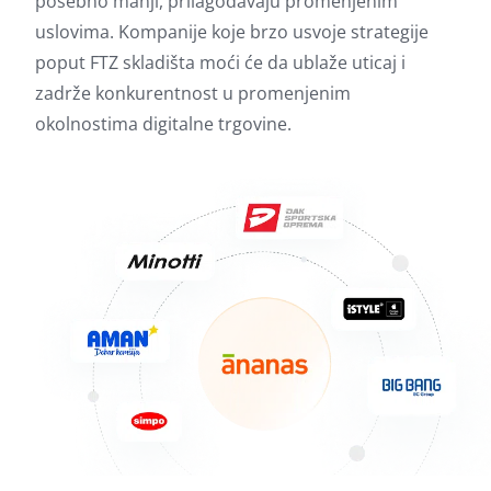
posebno manji, prilagođavaju promenjenim
uslovima. Kompanije koje brzo usvoje strategije
poput FTZ skladišta moći će da ublaže uticaj i
zadrže konkurentnost u promenjenim
okolnostima digitalne trgovine.