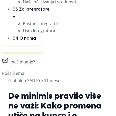
Naša očekivanja i vrednosti
03
Za Integratore
Postani Integrator
Lista Integratora
04
O nama
Prodaj na Ananasu
Imaš pitanje?
Pošalji email.
Globalno
SAD
Pre 11 meseci
De minimis pravilo više
ne važi: Kako promena
utiče na kupce i e-