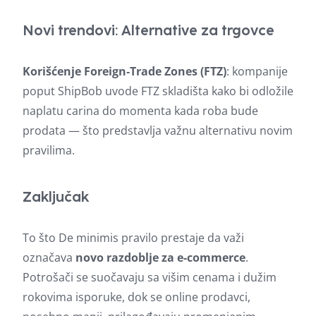
Novi trendovi: Alternative za trgovce
Korišćenje Foreign‑Trade Zones (FTZ)
: kompanije
poput ShipBob uvode FTZ skladišta kako bi odložile
naplatu carina do momenta kada roba bude
prodata — što predstavlja važnu alternativu novim
pravilima.
Zaključak
To što De minimis pravilo prestaje da važi
označava
novo razdoblje za e-commerce
.
Potrošači se suočavaju sa višim cenama i dužim
rokovima isporuke, dok se online prodavci,