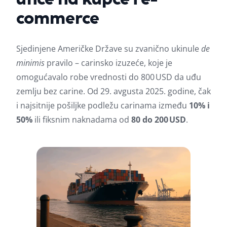
commerce
Sjedinjene Američke Države su zvanično ukinule
de
minimis
pravilo – carinsko izuzeće, koje je
omogućavalo robe vrednosti do 800 USD da uđu
zemlju bez carine. Od 29. avgusta 2025. godine, čak
i najsitnije pošiljke podležu carinama između
10% i
50%
ili fiksnim naknadama od
80 do 200 USD
.