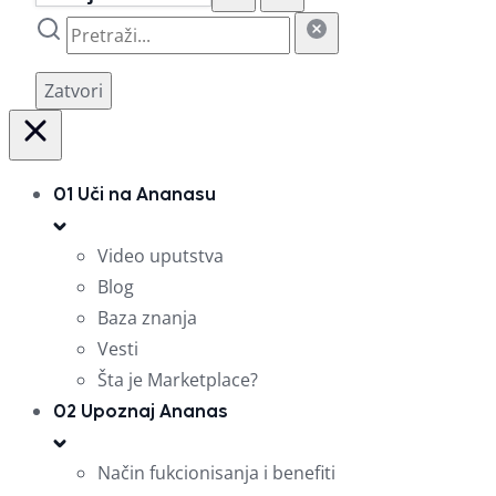
Zatvori
01
Uči na Ananasu
Video uputstva
Blog
Baza znanja
Vesti
Šta je Marketplace?
02
Upoznaj Ananas
Način fukcionisanja i benefiti