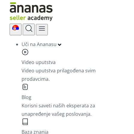
Skip
to
content
Uči na Ananasu
Video uputstva
Video uputstva prilagođena svim
prodavcima.
Blog
Korisni saveti naših eksperata za
unapređenje vašeg poslovanja.
Baza znanja