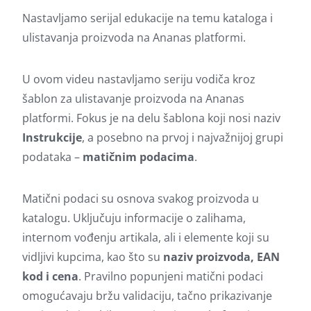
Nastavljamo serijal edukacije na temu kataloga i
ulistavanja proizvoda na Ananas platformi.
U ovom videu nastavljamo seriju vodiča kroz
šablon za ulistavanje proizvoda na Ananas
platformi. Fokus je na delu šablona koji nosi naziv
Instrukcije
, a posebno na prvoj i najvažnijoj grupi
podataka –
matičnim podacima
.
Matični podaci su osnova svakog proizvoda u
katalogu. Uključuju informacije o zalihama,
internom vođenju artikala, ali i elemente koji su
vidljivi kupcima, kao što su
naziv proizvoda, EAN
kod i cena
. Pravilno popunjeni matični podaci
omogućavaju bržu validaciju, tačno prikazivanje