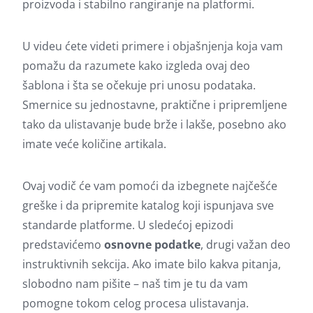
proizvoda i stabilno rangiranje na platformi.
U videu ćete videti primere i objašnjenja koja vam
pomažu da razumete kako izgleda ovaj deo
šablona i šta se očekuje pri unosu podataka.
Smernice su jednostavne, praktične i pripremljene
tako da ulistavanje bude brže i lakše, posebno ako
imate veće količine artikala.
Ovaj vodič će vam pomoći da izbegnete najčešće
greške i da pripremite katalog koji ispunjava sve
standarde platforme. U sledećoj epizodi
predstavićemo
osnovne podatke
, drugi važan deo
instruktivnih sekcija. Ako imate bilo kakva pitanja,
slobodno nam pišite – naš tim je tu da vam
pomogne tokom celog procesa ulistavanja.