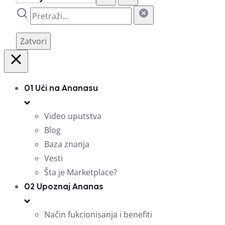
Zatvori
01
Uči na Ananasu
Video uputstva
Blog
Baza znanja
Vesti
Šta je Marketplace?
02
Upoznaj Ananas
Način fukcionisanja i benefiti