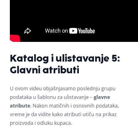
Katalog i ulistavanje 5:
Glavni atributi
U ovom videu objašnjavamo poslednju grupu
podataka u šablonu za ulistavanje –
glavne
atribute
. Nakon matičnih i osnovnih podataka,
vreme je da vidite kako atributi utiču na prikaz
proizvoda i odluku kupaca.