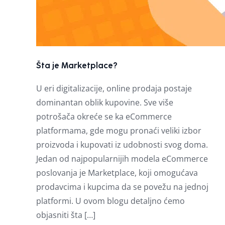
Šta je Marketplace?
U eri digitalizacije, online prodaja postaje
dominantan oblik kupovine. Sve više
potrošača okreće se ka eCommerce
platformama, gde mogu pronaći veliki izbor
proizvoda i kupovati iz udobnosti svog doma.
Jedan od najpopularnijih modela eCommerce
poslovanja je Marketplace, koji omogućava
prodavcima i kupcima da se povežu na jednoj
platformi. U ovom blogu detaljno ćemo
objasniti šta […]