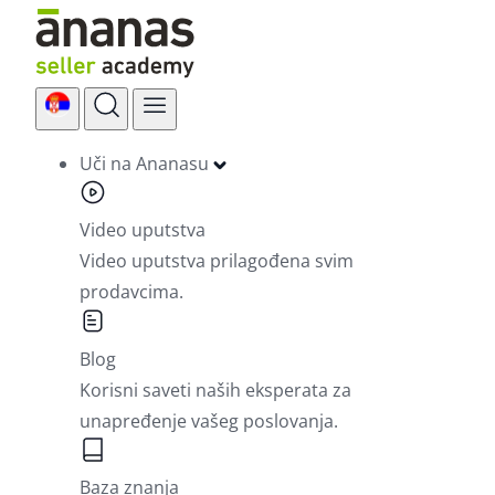
Skip
to
content
Uči na Ananasu
Video uputstva
Video uputstva prilagođena svim
prodavcima.
Blog
Korisni saveti naših eksperata za
unapređenje vašeg poslovanja.
Baza znanja