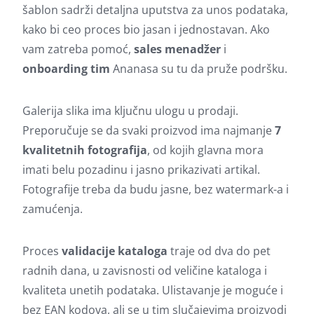
šablon sadrži detaljna uputstva za unos podataka,
kako bi ceo proces bio jasan i jednostavan. Ako
vam zatreba pomoć,
sales menadžer
i
onboarding tim
Ananasa su tu da pruže podršku.
Galerija slika ima ključnu ulogu u prodaji.
Preporučuje se da svaki proizvod ima najmanje
7
kvalitetnih fotografija
, od kojih glavna mora
imati belu pozadinu i jasno prikazivati artikal.
Fotografije treba da budu jasne, bez watermark-a i
zamućenja.
Proces
validacije kataloga
traje od dva do pet
radnih dana, u zavisnosti od veličine kataloga i
kvaliteta unetih podataka. Ulistavanje je moguće i
bez EAN kodova, ali se u tim slučajevima proizvodi