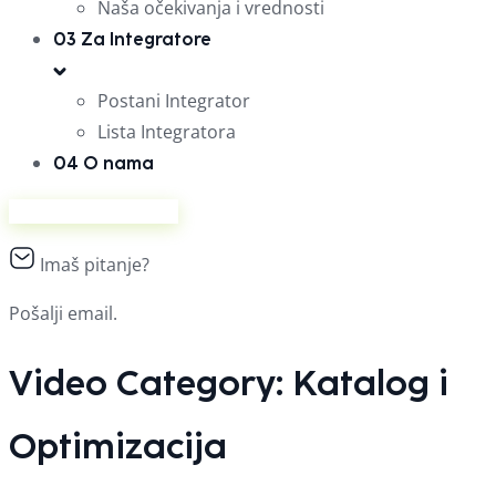
Naša očekivanja i vrednosti
03
Za Integratore
Postani Integrator
Lista Integratora
04
O nama
Prodaj na Ananasu
Imaš pitanje?
Pošalji email.
Video Category:
Katalog i
Optimizacija