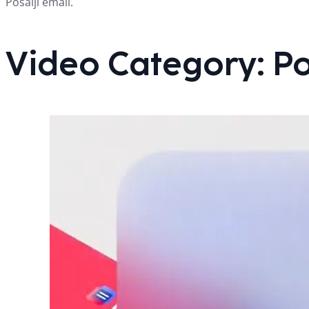
Pošalji email.
Video Category:
Po