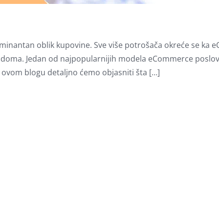
e dominantan oblik kupovine. Sve više potrošača okreće se k
og doma. Jedan od najpopularnijih modela eCommerce poslov
 ovom blogu detaljno ćemo objasniti šta […]