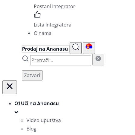
Postani Integrator
Lista Integratora
O nama
Prodaj na Ananasu
Zatvori
01
Uči na Ananasu
Video uputstva
Blog