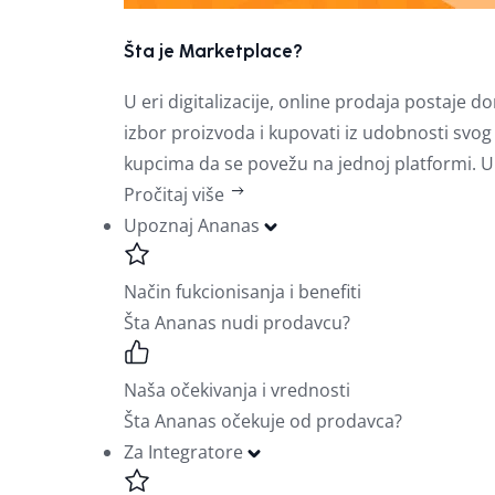
Šta je Marketplace?
U eri digitalizacije, online prodaja postaj
izbor proizvoda i kupovati iz udobnosti sv
kupcima da se povežu na jednoj platformi. U
Pročitaj više
Upoznaj Ananas
Način fukcionisanja i benefiti
Šta Ananas nudi prodavcu?
Naša očekivanja i vrednosti
Šta Ananas očekuje od prodavca?
Za Integratore