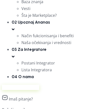
Baza znanja
Vesti
Šta je Marketplace?
02
Upoznaj Ananas
Način fukcionisanja i benefiti
Naša očekivanja i vrednosti
03
Za Integratore
Postani Integrator
Lista Integratora
04
O nama
Prodaj na Ananasu
Imaš pitanje?