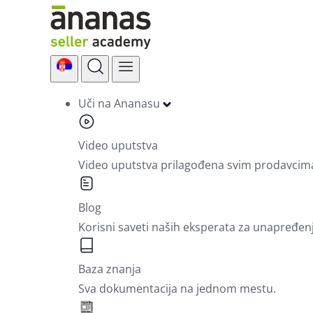
Skip
to
content
Uči na Ananasu
Video uputstva
Video uputstva prilagođena svim prodavcim
Blog
Korisni saveti naših eksperata za unapređen
Baza znanja
Sva dokumentacija na jednom mestu.