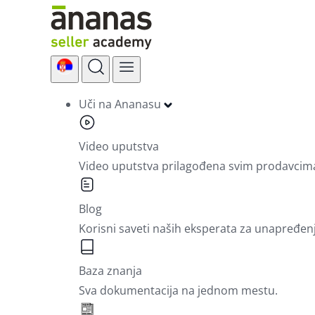
Skip
to
content
Uči na Ananasu
Video uputstva
Video uputstva prilagođena svim prodavcim
Blog
Korisni saveti naših eksperata za unapređen
Baza znanja
Sva dokumentacija na jednom mestu.