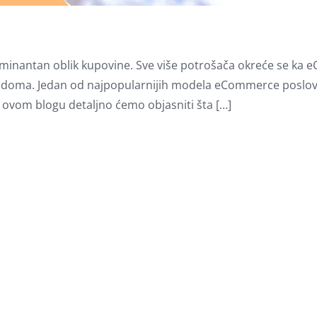
e dominantan oblik kupovine. Sve više potrošača okreće se k
og doma. Jedan od najpopularnijih modela eCommerce poslov
 ovom blogu detaljno ćemo objasniti šta […]