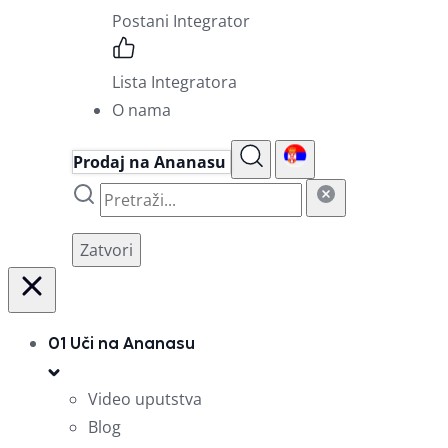
Postani Integrator
Lista Integratora
O nama
Prodaj na Ananasu
Zatvori
01
Uči na Ananasu
Video uputstva
Blog