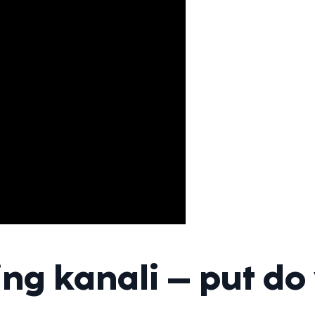
g kanali – put do 