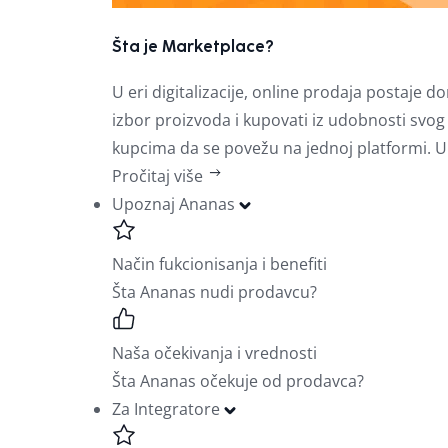
Šta je Marketplace?
U eri digitalizacije, online prodaja postaj
izbor proizvoda i kupovati iz udobnosti sv
kupcima da se povežu na jednoj platformi. U
Pročitaj više
Upoznaj Ananas
Način fukcionisanja i benefiti
Šta Ananas nudi prodavcu?
Naša očekivanja i vrednosti
Šta Ananas očekuje od prodavca?
Za Integratore