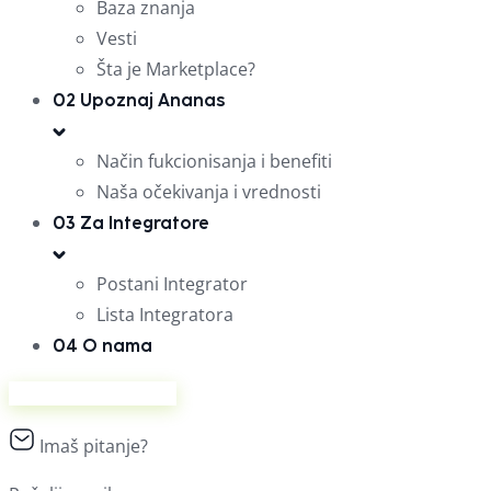
Baza znanja
Vesti
Šta je Marketplace?
02
Upoznaj Ananas
Način fukcionisanja i benefiti
Naša očekivanja i vrednosti
03
Za Integratore
Postani Integrator
Lista Integratora
04
O nama
Prodaj na Ananasu
Imaš pitanje?