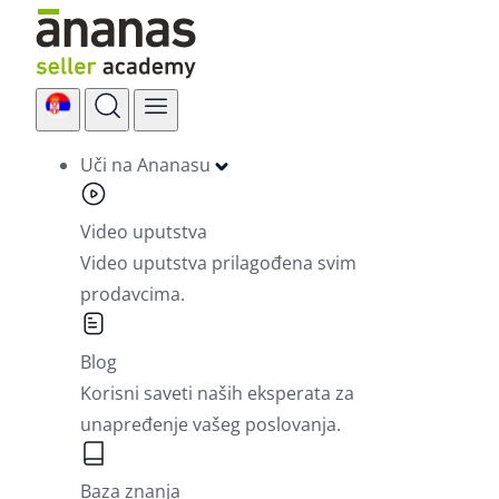
Skip
to
content
Uči na Ananasu
Video uputstva
Video uputstva prilagođena svim
prodavcima.
Blog
Korisni saveti naših eksperata za
unapređenje vašeg poslovanja.
Baza znanja