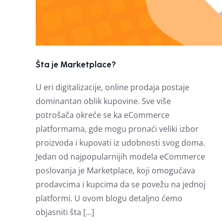
Šta je Marketplace?
U eri digitalizacije, online prodaja postaje
dominantan oblik kupovine. Sve više
potrošača okreće se ka eCommerce
platformama, gde mogu pronaći veliki izbor
proizvoda i kupovati iz udobnosti svog doma.
Jedan od najpopularnijih modela eCommerce
poslovanja je Marketplace, koji omogućava
prodavcima i kupcima da se povežu na jednoj
platformi. U ovom blogu detaljno ćemo
objasniti šta […]