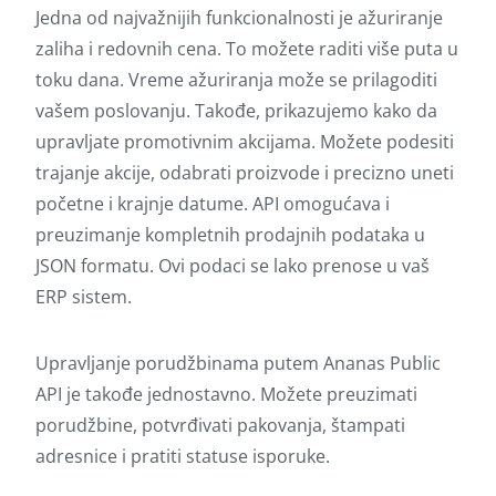
Jedna od najvažnijih funkcionalnosti je ažuriranje
zaliha i redovnih cena. To možete raditi više puta u
toku dana. Vreme ažuriranja može se prilagoditi
vašem poslovanju. Takođe, prikazujemo kako da
upravljate promotivnim akcijama. Možete podesiti
trajanje akcije, odabrati proizvode i precizno uneti
početne i krajnje datume. API omogućava i
preuzimanje kompletnih prodajnih podataka u
JSON formatu. Ovi podaci se lako prenose u vaš
ERP sistem.
Upravljanje porudžbinama putem Ananas Public
API je takođe jednostavno. Možete preuzimati
porudžbine, potvrđivati pakovanja, štampati
adresnice i pratiti statuse isporuke.