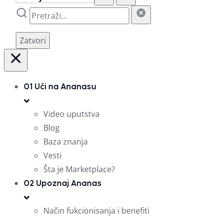
Zatvori
01
Uči na Ananasu
Video uputstva
Blog
Baza znanja
Vesti
Šta je Marketplace?
02
Upoznaj Ananas
Način fukcionisanja i benefiti