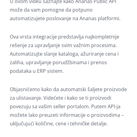
U ovom videu saznajte kako Ananas Public API
može da vam pomogne da potpuno
automatizujete poslovanje na Ananas platformi.
Ova vrsta integracije predstavlja najkompletnije
rešenje za upravljanje svim važnim procesima.
Automatizujte slanje kataloga, ažuriranje cena i
zaliha, upravljanje porudžbinama i prenos
podataka u ERP sistem.
Objasnićemo kako da automatski šaljete proizvode
za ulistavanje. Videćete i kako se ti proizvodi
povezuju sa vašim seller portalom. Putem API-ja
možete lako preuzeti informacije o proizvodima –
uključujući količine, cene i tehničke detalje.