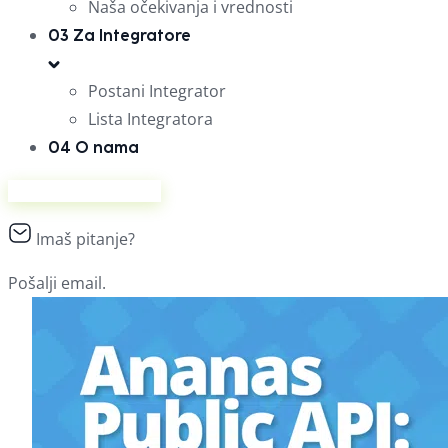
Naša očekivanja i vrednosti
03
Za Integratore
Postani Integrator
Lista Integratora
04
O nama
Prodaj na Ananasu
Imaš pitanje?
Pošalji email.