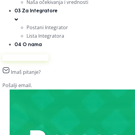
Naša očekivanja i vrednosti
03
Za Integratore
Postani Integrator
Lista Integratora
04
O nama
Prodaj na Ananasu
Imaš pitanje?
Pošalji email.