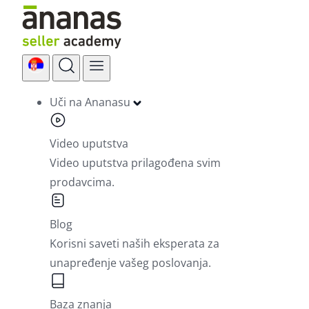
Skip
to
content
Uči na Ananasu
Video uputstva
Video uputstva prilagođena svim
prodavcima.
Blog
Korisni saveti naših eksperata za
unapređenje vašeg poslovanja.
Baza znanja