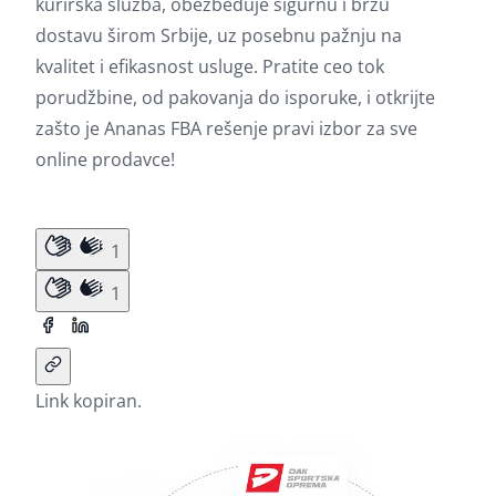
kurirska služba, obezbeđuje sigurnu i brzu
dostavu širom Srbije, uz posebnu pažnju na
kvalitet i efikasnost usluge. Pratite ceo tok
porudžbine, od pakovanja do isporuke, i otkrijte
zašto je Ananas FBA rešenje pravi izbor za sve
online prodavce!
1
1
Link kopiran.