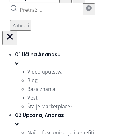
Zatvori
01
Uči na Ananasu
Video uputstva
Blog
Baza znanja
Vesti
Šta je Marketplace?
02
Upoznaj Ananas
Način fukcionisanja i benefiti