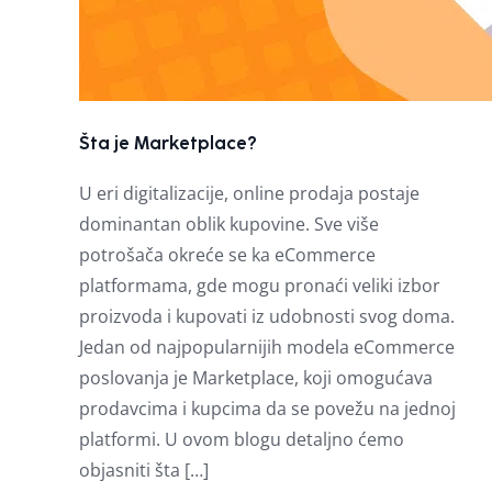
Šta je Marketplace?
U eri digitalizacije, online prodaja postaje
dominantan oblik kupovine. Sve više
potrošača okreće se ka eCommerce
platformama, gde mogu pronaći veliki izbor
proizvoda i kupovati iz udobnosti svog doma.
Jedan od najpopularnijih modela eCommerce
poslovanja je Marketplace, koji omogućava
prodavcima i kupcima da se povežu na jednoj
platformi. U ovom blogu detaljno ćemo
objasniti šta […]