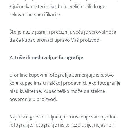
ključne karakteristike, boju, veličinu ili druge
relevantne specifikacije.
Što je naziv jasniji i precizniji, veća je verovatnoća
da će kupac pronaći upravo Vaš proizvod.
2. Loše ili nedovoljne fotografije
U online kupovini fotografija zamenjuje iskustvo
koje kupac ima u fizičkoj prodavnici. Ako fotografije
nisu kvalitetne, kupac teško može da stekne
poverenje u proizvod.
Najčešće greške uključuju: korišćenje samo jedne
fotografije, fotografije niske rezolucije, nejasne ili