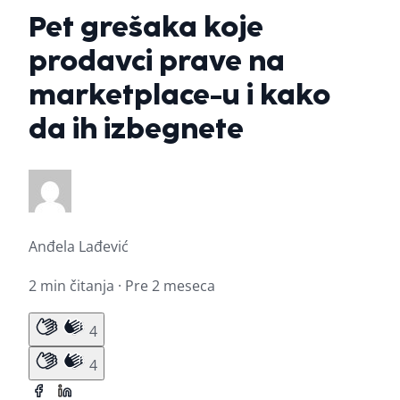
Pet grešaka koje
prodavci prave na
marketplace-u i kako
da ih izbegnete
Anđela Lađević
2 min čitanja · Pre 2 meseca
4
4