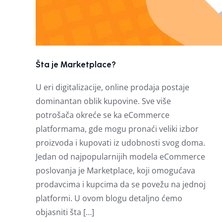
Šta je Marketplace?
U eri digitalizacije, online prodaja postaje
dominantan oblik kupovine. Sve više
potrošača okreće se ka eCommerce
platformama, gde mogu pronaći veliki izbor
proizvoda i kupovati iz udobnosti svog doma.
Jedan od najpopularnijih modela eCommerce
poslovanja je Marketplace, koji omogućava
prodavcima i kupcima da se povežu na jednoj
platformi. U ovom blogu detaljno ćemo
objasniti šta […]