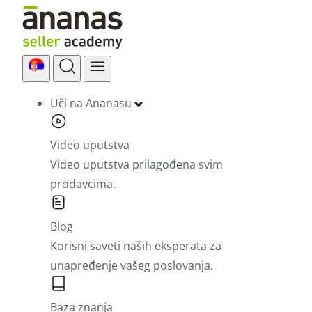
Skip
to
content
Uči na Ananasu
Video uputstva
Video uputstva prilagođena svim
prodavcima.
Blog
Korisni saveti naših eksperata za
unapređenje vašeg poslovanja.
Baza znanja