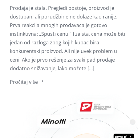
Šire
Prodaja je stala. Pregledi postoje, proizvod je
nači
dostupan, ali porudžbine ne dolaze kao ranije.
dobr
Prva reakcija mnogih prodavaca je gotovo
znač
instinktivna: „Spusti cenu.“ I zaista, cena može biti
zas
jedan od razloga zbog kojih kupac bira
može
konkurentski proizvod. Ali nije uvek problem u
zali
ceni. Ako je prvo rešenje za svaki pad prodaje
Kako
dodatno snižavanje, lako možete […]
Proč
Pročitaj više