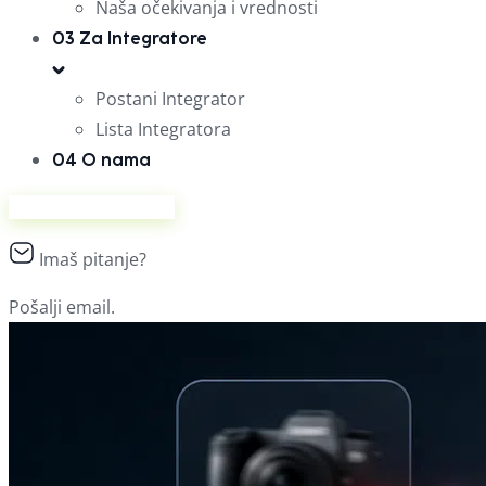
Naša očekivanja i vrednosti
03
Za Integratore
Postani Integrator
Lista Integratora
04
O nama
Prodaj na Ananasu
Imaš pitanje?
Pošalji email.