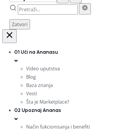
Zatvori
01
Uči na Ananasu
Video uputstva
Blog
Baza znanja
Vesti
Šta je Marketplace?
02
Upoznaj Ananas
Način fukcionisanja i benefiti