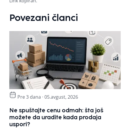
Link kopiran.
Povezani članci
Pre 3 dana · 05.avgust, 2026
Ne spuštajte cenu odmah: šta još
7 z
možete da uradite kada prodaja
as
uspori?