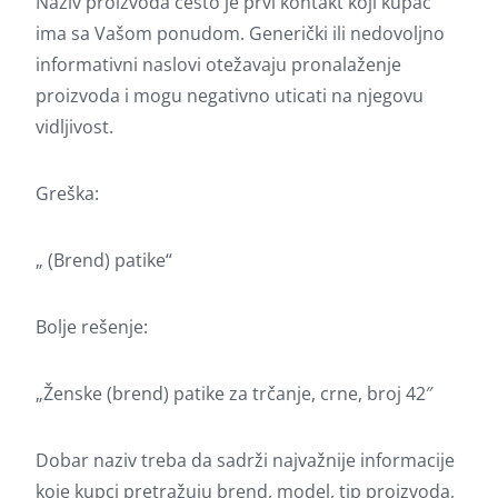
Naziv proizvoda često je prvi kontakt koji kupac
ima sa Vašom ponudom. Generički ili nedovoljno
informativni naslovi otežavaju pronalaženje
proizvoda i mogu negativno uticati na njegovu
vidljivost.
Greška:
„ (Brend) patike“
Bolje rešenje:
„Ženske (brend) patike za trčanje, crne, broj 42″
Dobar naziv treba da sadrži najvažnije informacije
koje kupci pretražuju brend, model, tip proizvoda,