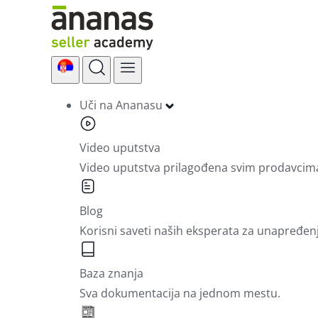
Skip
to
content
Uči na Ananasu
Video uputstva
Video uputstva prilagođena svim prodavcim
Blog
Korisni saveti naših eksperata za unapređen
Baza znanja
Sva dokumentacija na jednom mestu.