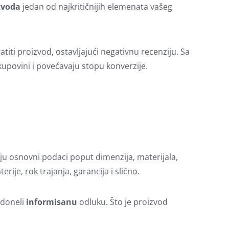
izvoda
jedan od najkritičnijih elemenata vašeg
ratiti proizvod, ostavljajući negativnu recenziju. Sa
upovini i povećavaju stopu konverzije.
aju osnovni podaci poput dimenzija, materijala,
rije, rok trajanja, garancija i slično.
 doneli
informisanu
odluku. Što je proizvod