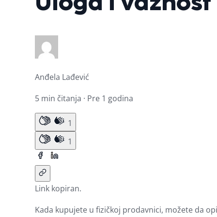
Uloga i važnost
Anđela Lađević
5 min čitanja · Pre 1 godina
1
1
Link kopiran.
Kada kupujete u fizičkoj prodavnici, možete da opi