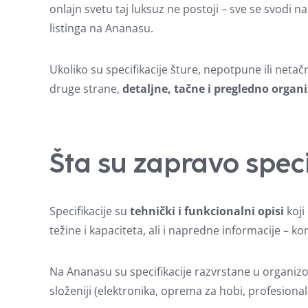
onlajn svetu taj luksuz ne postoji – sve se svodi n
listinga na Ananasu.
Ukoliko su specifikacije šture, nepotpune ili netačn
druge strane,
detaljne, tačne i pregledno organi
Šta su zapravo speci
Specifikacije su
tehnički i funkcionalni opisi
koji
težine i kapaciteta, ali i napredne informacije – ko
Na Ananasu su specifikacije razvrstane u organizo
složeniji (elektronika, oprema za hobi, profesionalni