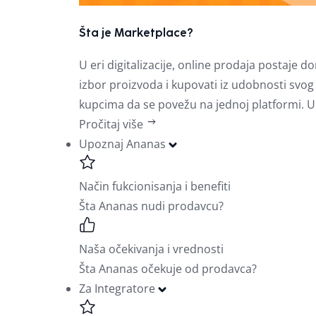
Šta je Marketplace?
U eri digitalizacije, online prodaja postaj
izbor proizvoda i kupovati iz udobnosti sv
kupcima da se povežu na jednoj platformi. U
Pročitaj više
Upoznaj Ananas
Način fukcionisanja i benefiti
Šta Ananas nudi prodavcu?
Naša očekivanja i vrednosti
Šta Ananas očekuje od prodavca?
Za Integratore