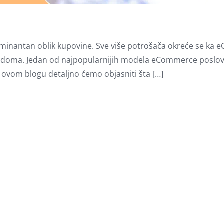
e dominantan oblik kupovine. Sve više potrošača okreće se k
og doma. Jedan od najpopularnijih modela eCommerce poslov
 ovom blogu detaljno ćemo objasniti šta […]