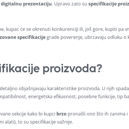
a
digitalnu prezentaciju
. Upravo zato su
specifikacije pro
e, kupac će se okrenuti konkurenciji ili, još gore, kupiti pa v
zovane specifikacije
grade poverenje, ubrzavaju odluku o k
fikacije proizvoda?
 detaljno objašnjavaju karakteristike proizvoda. U njih spad
mpatibilnost, energetska efikasnost, posebne funkcije, tip bate
vane sekcije kako bi kupci
brzo
pronašli ono što ih zanima i
 alati), to su specifikacije važnije.