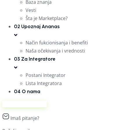
Baza znanja
Vesti
Šta je Marketplace?
02
Upoznaj Ananas
Način fukcionisanja i benefiti
Naša očekivanja i vrednosti
03
Za Integratore
Postani Integrator
Lista Integratora
04
O nama
Prodaj na Ananasu
Imaš pitanje?