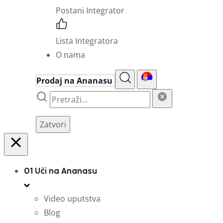
Postani Integrator
Lista Integratora
O nama
Prodaj na Ananasu
Zatvori
01
Uči na Ananasu
Video uputstva
Blog