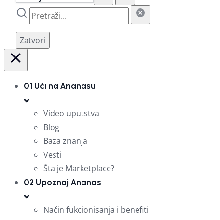
Zatvori
01
Uči na Ananasu
Video uputstva
Blog
Baza znanja
Vesti
Šta je Marketplace?
02
Upoznaj Ananas
Način fukcionisanja i benefiti