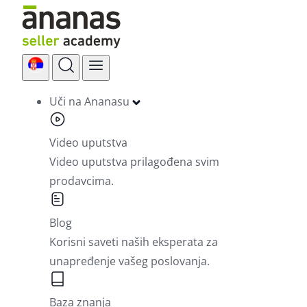
Skip
to
content
Uči na Ananasu
Video uputstva
Video uputstva prilagođena svim
prodavcima.
Blog
Korisni saveti naših eksperata za
unapređenje vašeg poslovanja.
Baza znanja