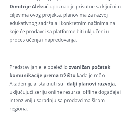
Dimitrije Aleksić
upoznao je prisutne sa ključnim
ciljevima ovog projekta, planovima za razvoj
edukativnog sadržaja i konkretnim načinima na
koje će prodavci sa platforme biti uključeni u
proces učenja i napredovanja.
Predstavljanje je obeležilo
zvaničan početak
komunikacije prema tržištu
kada je reč o
Akademiji, a istaknuti su i
dalji planovi razvoja
,
uključujući seriju online resursa, offline događaja i
intenzivniju saradnju sa prodavcima širom
regiona.