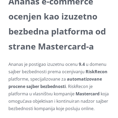
Ananas e-commerce
ocenjen kao izuzetno
bezbedna platforma od
strane Mastercard-a
Ananas je postigao izuzetnu ocenu
9.4
u domenu
sajber bezbednosti prema ocenjivanju
RiskRecon
platforme, specijalizovane za
automatizovane
procene sajber bezbednosti
. RiskRecon je
platforma u vlasništvu kompanije
Mastercard
koja
omogućava objektivan i kontinuiran nadzor sajber
bezbednosti kompanija koje posluju online.