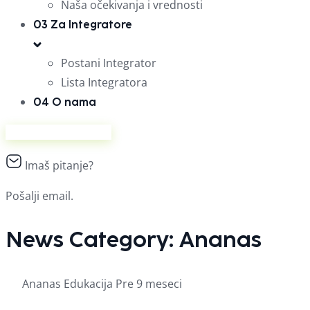
Naša očekivanja i vrednosti
03
Za Integratore
Postani Integrator
Lista Integratora
04
O nama
Prodaj na Ananasu
Imaš pitanje?
Pošalji email.
News Category:
Ananas
Ananas
Edukacija
Pre 9 meseci