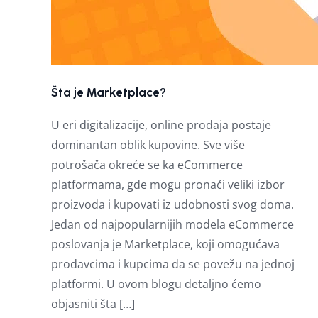
Šta je Marketplace?
U eri digitalizacije, online prodaja postaje
dominantan oblik kupovine. Sve više
potrošača okreće se ka eCommerce
platformama, gde mogu pronaći veliki izbor
proizvoda i kupovati iz udobnosti svog doma.
Jedan od najpopularnijih modela eCommerce
poslovanja je Marketplace, koji omogućava
prodavcima i kupcima da se povežu na jednoj
platformi. U ovom blogu detaljno ćemo
objasniti šta […]