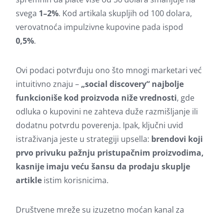
svega
1–2%
. Kod artikala skupljih od 100 dolara,
verovatnoća impulzivne kupovine pada ispod
0,5%
.
Ovi podaci potvrđuju ono što mnogi marketari već
intuitivno znaju –
„social discovery“ najbolje
funkcioniše kod proizvoda niže vrednosti
, gde
odluka o kupovini ne zahteva duže razmišljanje ili
dodatnu potvrdu poverenja. Ipak, ključni uvid
istraživanja jeste u strategiji upsella:
brendovi koji
prvo privuku pažnju pristupačnim proizvodima,
kasnije imaju veću šansu da prodaju skuplje
artikle
istim korisnicima.
Društvene mreže su izuzetno moćan kanal za