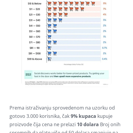
Prema istraživanju sprovedenom na uzorku od
gotovo 3.000 korisnika, čak
9% kupaca
kupuje
proizvode čija cena ne prelazi
10 dolara
Broj onih
spremnih da plate više od 50 dolara smanjuje na