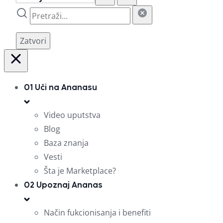
Zatvori
01
Uči na Ananasu
Video uputstva
Blog
Baza znanja
Vesti
Šta je Marketplace?
02
Upoznaj Ananas
Način fukcionisanja i benefiti