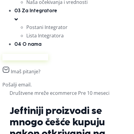
Naša očekivanja i vrednosti
03
Za Integratore
Postani Integrator
Lista Integratora
04
O nama
Prodaj na Ananasu
Imaš pitanje?
Pošalji email.
Društvene mreže
ecommerce
Pre 10 meseci
Jeftiniji proizvodi se
mnogo češće kupuju
nakon otkrivanja na