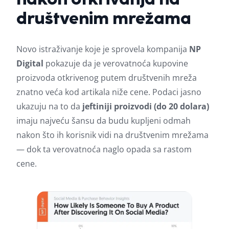
društvenim mrežama
Novo istraživanje koje je sprovela kompanija
NP
Digital
pokazuje da je verovatnoća kupovine
proizvoda otkrivenog putem društvenih mreža
znatno veća kod artikala niže cene. Podaci jasno
ukazuju na to da
jeftiniji proizvodi (do 20 dolara)
imaju najveću šansu da budu kupljeni odmah
nakon što ih korisnik vidi na društvenim mrežama
— dok ta verovatnoća naglo opada sa rastom
cene.