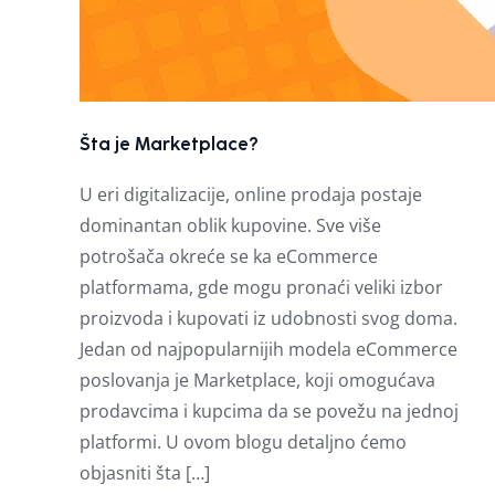
Šta je Marketplace?
U eri digitalizacije, online prodaja postaje
dominantan oblik kupovine. Sve više
potrošača okreće se ka eCommerce
platformama, gde mogu pronaći veliki izbor
proizvoda i kupovati iz udobnosti svog doma.
Jedan od najpopularnijih modela eCommerce
poslovanja je Marketplace, koji omogućava
prodavcima i kupcima da se povežu na jednoj
platformi. U ovom blogu detaljno ćemo
objasniti šta […]