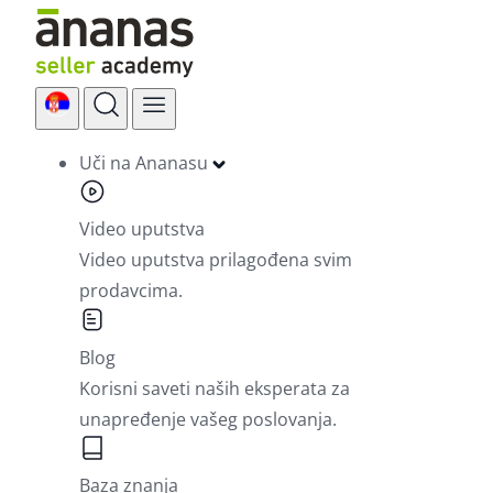
Skip
to
content
Uči na Ananasu
Video uputstva
Video uputstva prilagođena svim
prodavcima.
Blog
Korisni saveti naših eksperata za
unapređenje vašeg poslovanja.
Baza znanja