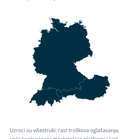
Uzroci su višestruki: rast troškova oglašavanja,
veća konkurencija marketplace platformi i rast