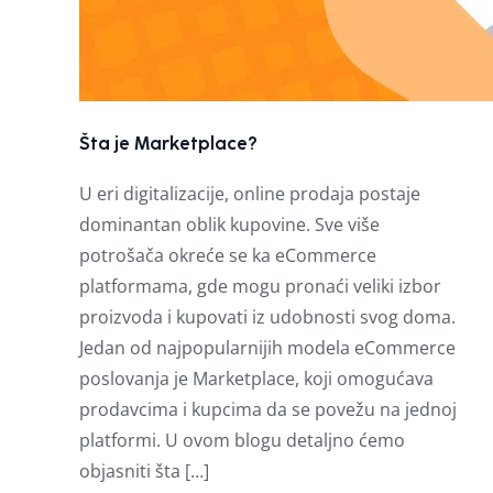
Šta je Marketplace?
U eri digitalizacije, online prodaja postaje
dominantan oblik kupovine. Sve više
potrošača okreće se ka eCommerce
platformama, gde mogu pronaći veliki izbor
proizvoda i kupovati iz udobnosti svog doma.
Jedan od najpopularnijih modela eCommerce
poslovanja je Marketplace, koji omogućava
prodavcima i kupcima da se povežu na jednoj
platformi. U ovom blogu detaljno ćemo
objasniti šta […]