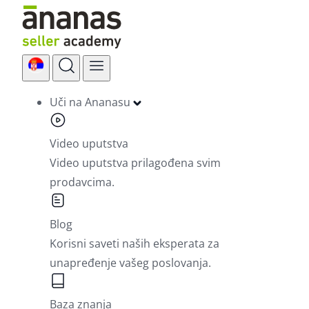
Skip
to
content
Uči na Ananasu
Video uputstva
Video uputstva prilagođena svim
prodavcima.
Blog
Korisni saveti naših eksperata za
unapređenje vašeg poslovanja.
Baza znanja