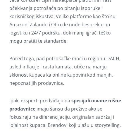
očekivanja potrošača po pitanju isporuke i
korisničkog iskustva. Velike platforme kao što su
Amazon, Zalando i Otto.de nude besprekornu
logistiku i 24/7 podršku, dok manji igrači teško
mogu pratiti te standarde.
Pored toga, pad potrošačke moći u regionu DACH,
usled inflacije i rasta kamata, utiče na manju
sklonost kupaca ka online kupovini kod manjih,
nepoznatijih prodavnica.
Ipak, eksperti predviđaju da
specijalizovane nišne
prodavnice
imaju šansu da prežive ako se
fokusiraju na diferencijaciju, originalan sadržaj i
lojalnost kupaca. Brendovi koji ulažu u storytelling,