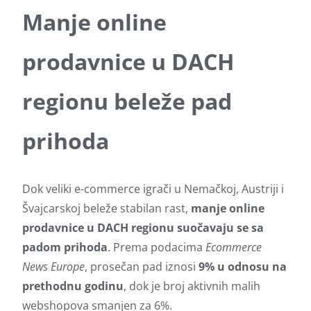
Manje online
prodavnice u DACH
regionu beleže pad
prihoda
Dok veliki e-commerce igrači u Nemačkoj, Austriji i
Švajcarskoj beleže stabilan rast,
manje online
prodavnice u DACH regionu suočavaju se sa
padom prihoda
. Prema podacima
Ecommerce
News Europe
, prosečan pad iznosi
9% u odnosu na
prethodnu godinu
, dok je broj aktivnih malih
webshopova smanjen za 6%.