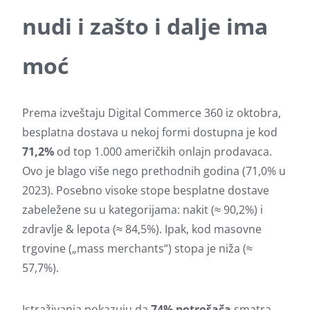
nudi i zašto i dalje ima
moć
Prema izveštaju Digital Commerce 360 iz oktobra,
besplatna dostava u nekoj formi dostupna je kod
71,2%
od top 1.000 američkih onlajn prodavaca.
Ovo je blago više nego prethodnih godina (71,0% u
2023). Posebno visoke stope besplatne dostave
zabeležene su u kategorijama: nakit (≈ 90,2%) i
zdravlje & lepota (≈ 84,5%). Ipak, kod masovne
trgovine („mass merchants“) stopa je niža (≈
57,7%).
Istraživanja pokazuju da
74% potrošača
smatra