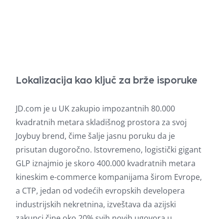
Lokalizacija kao ključ za brže isporuke
JD.com je u UK zakupio impozantnih 80.000
kvadratnih metara skladišnog prostora za svoj
Joybuy brend, čime šalje jasnu poruku da je
prisutan dugoročno. Istovremeno, logistički gigant
GLP iznajmio je skoro 400.000 kvadratnih metara
kineskim e-commerce kompanijama širom Evrope,
a CTP, jedan od vodećih evropskih developera
industrijskih nekretnina, izveštava da azijski
zakupci čine oko 20% svih novih ugovora u