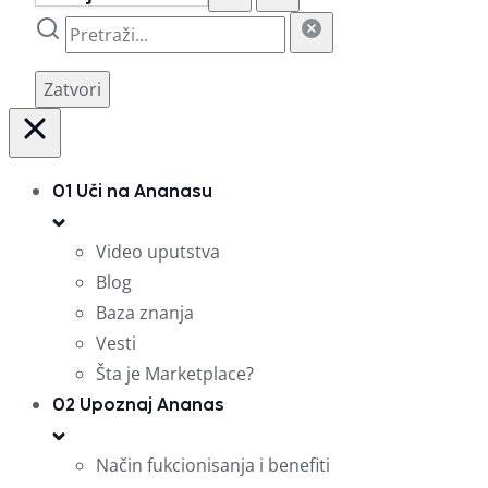
Zatvori
01
Uči na Ananasu
Video uputstva
Blog
Baza znanja
Vesti
Šta je Marketplace?
02
Upoznaj Ananas
Način fukcionisanja i benefiti