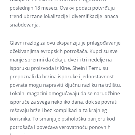
poslednjih 18 meseci. Ovakvi podaci potvrđuju
trend ubrzane lokalizacije i diversifikacije lanaca
snabdevanja.
Glavni razlog za ovu ekspanziju je prilagođavanje
očekivanjima evropskih potrošača. Kupci su sve
manje spremni da čekaju dve ili tri nedelje na
isporuku proizvoda iz Kine. Shein i Temu su
prepoznali da brzina isporuke i jednostavnost
povrata mogu napraviti ključnu razliku na tržištu.
Lokalni magacini omogućavaju da se narudžbine
isporuče za svega nekoliko dana, dok se povrati
rešavaju brže i bez komplikacija za krajnjeg
korisnika. To smanjuje psihološku barijeru kod
potrošača i povećava verovatnoću ponovnih