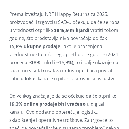
Prema izveštaju NRF i Happy Returns za 2025.,
proizvođači i trgovci u SAD-u očekuju da će se roba
u vrednosti otprilike
$849,9 milijardi
vratiti tokom
godine, što predstavlja nivo povraćaja od čak
15,8% ukupne prodaje
. Iako je procenjena
vrednost nešto niža nego prethodne godine (2024.
procena ~$890 mlrd i ~16,9%), to i dalje ukazuje na
izuzetno visok trošak za industriju i baca povrat
robe u fokus kada je u pitanju korisničko iskustvo.
Od velikog značaja je da se očekuje da će otprilike
19,3% online prodaje biti vraćeno
u digital
kanalu. Ovo dodatno opterećuje logistiku,
skladištenje i operativne troškove. Za trgovce to
znači da povraćaji više nisu samo “problem” nakon