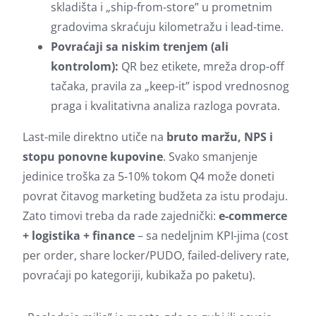
skladišta i „ship-from-store” u prometnim
gradovima skraćuju kilometražu i lead-time.
Povraćaji sa niskim trenjem (ali
kontrolom):
QR bez etikete, mreža drop-off
tačaka, pravila za „keep-it” ispod vrednosnog
praga i kvalitativna analiza razloga povrata.
Last-mile direktno utiče na
bruto maržu, NPS i
stopu ponovne kupovine
. Svako smanjenje
jedinice troška za 5-10% tokom Q4 može doneti
povrat čitavog marketing budžeta za istu prodaju.
Zato timovi treba da rade zajednički:
e-commerce
+ logistika + finance
– sa nedeljnim KPI-jima (cost
per order, share locker/PUDO, failed-delivery rate,
povraćaji po kategoriji, kubikaža po paketu).