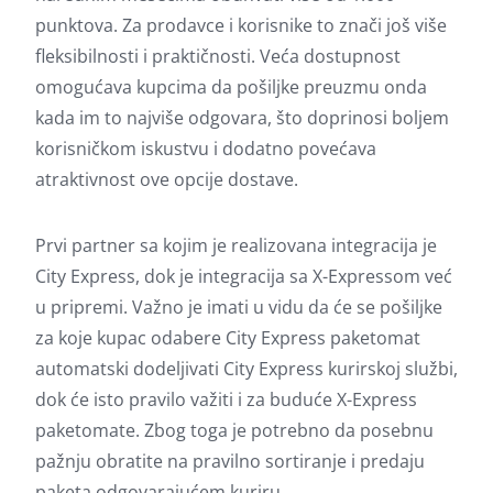
punktova. Za prodavce i korisnike to znači još više
fleksibilnosti i praktičnosti. Veća dostupnost
omogućava kupcima da pošiljke preuzmu onda
kada im to najviše odgovara, što doprinosi boljem
korisničkom iskustvu i dodatno povećava
atraktivnost ove opcije dostave.
Prvi partner sa kojim je realizovana integracija je
City Express, dok je integracija sa X-Expressom već
u pripremi. Važno je imati u vidu da će se pošiljke
za koje kupac odabere City Express paketomat
automatski dodeljivati City Express kurirskoj službi,
dok će isto pravilo važiti i za buduće X-Express
paketomate. Zbog toga je potrebno da posebnu
pažnju obratite na pravilno sortiranje i predaju
paketa odgovarajućem kuriru.