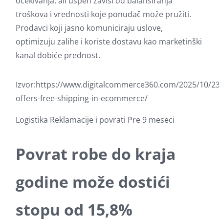
očekivanja, ali uspeh zavisi od balansiranja
troškova i vrednosti koje ponuđač može pružiti.
Prodavci koji jasno komuniciraju uslove,
optimizuju zalihe i koriste dostavu kao marketinški
kanal dobiće prednost.
Izvor:
https://www.digitalcommerce360.com/2025/10/2
offers-free-shipping-in-ecommerce/
Logistika
Reklamacije i povrati
Pre 9 meseci
Povrat robe do kraja
godine može dostići
stopu od 15,8%