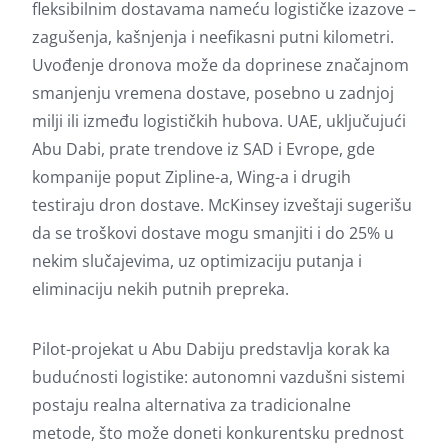
fleksibilnim dostavama nameću logističke izazove –
zagušenja, kašnjenja i neefikasni putni kilometri.
Uvođenje dronova može da doprinese značajnom
smanjenju vremena dostave, posebno u zadnjoj
milji ili između logističkih hubova. UAE, uključujući
Abu Dabi, prate trendove iz SAD i Evrope, gde
kompanije poput Zipline-a, Wing-a i drugih
testiraju dron dostave. McKinsey izveštaji sugerišu
da se troškovi dostave mogu smanjiti i do 25% u
nekim slučajevima, uz optimizaciju putanja i
eliminaciju nekih putnih prepreka.
Pilot-projekat u Abu Dabiju predstavlja korak ka
budućnosti logistike: autonomni vazdušni sistemi
postaju realna alternativa za tradicionalne
metode, što može doneti konkurentsku prednost