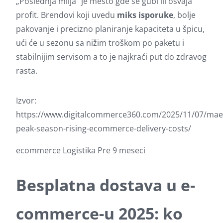
„Poslednja milja” je mesto gde se gubi ili osvaja
profit. Brendovi koji uvedu
miks isporuke
, bolje
pakovanje i precizno planiranje kapaciteta u špicu,
ući će u sezonu sa nižim troškom po paketu i
stabilnijim servisom a to je najkraći put do zdravog
rasta.
Izvor:
https://www.digitalcommerce360.com/2025/11/07/mae
peak-season-rising-ecommerce-delivery-costs/
ecommerce
Logistika
Pre 9 meseci
Besplatna dostava u e-
commerce-u 2025: ko