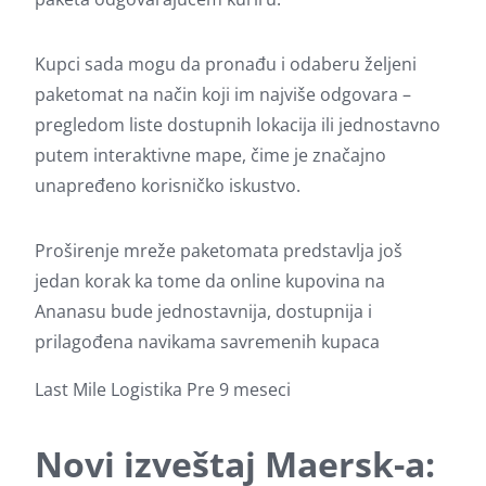
Kupci sada mogu da pronađu i odaberu željeni
paketomat na način koji im najviše odgovara –
pregledom liste dostupnih lokacija ili jednostavno
putem interaktivne mape, čime je značajno
unapređeno korisničko iskustvo.
Proširenje mreže paketomata predstavlja još
jedan korak ka tome da online kupovina na
Ananasu bude jednostavnija, dostupnija i
prilagođena navikama savremenih kupaca
Last Mile
Logistika
Pre 9 meseci
Novi izveštaj Maersk-a: