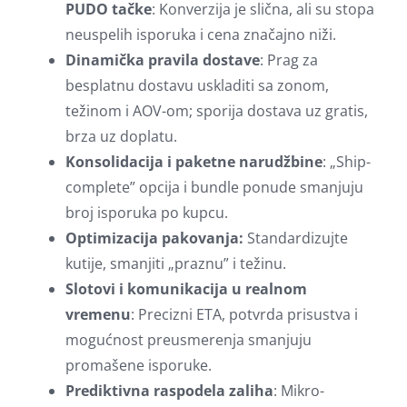
PUDO tačke
: Konverzija je slična, ali su stopa
neuspelih isporuka i cena značajno niži.
Dinamička pravila dostave
: Prag za
besplatnu dostavu uskladiti sa zonom,
težinom i AOV-om; sporija dostava uz gratis,
brza uz doplatu.
Konsolidacija i paketne narudžbine
: „Ship-
complete” opcija i bundle ponude smanjuju
broj isporuka po kupcu.
Optimizacija pakovanja:
Standardizujte
kutije, smanjiti „praznu” i težinu.
Slotovi i komunikacija u realnom
vremenu
: Precizni ETA, potvrda prisustva i
mogućnost preusmerenja smanjuju
promašene isporuke.
Prediktivna raspodela zaliha
: Mikro-