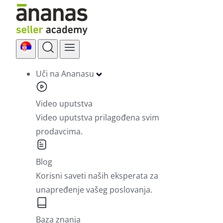
Skip
to
content
Uči na Ananasu
Video uputstva
Video uputstva prilagođena svim
prodavcima.
Blog
Korisni saveti naših eksperata za
unapređenje vašeg poslovanja.
Baza znanja