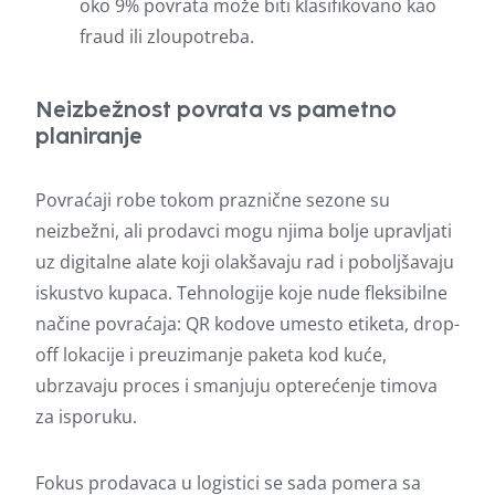
oko 9% povrata može biti klasifikovano kao
fraud ili zloupotreba.
Neizbežnost povrata vs pametno
planiranje
Povraćaji robe tokom praznične sezone su
neizbežni, ali prodavci mogu njima bolje upravljati
uz digitalne alate koji olakšavaju rad i poboljšavaju
iskustvo kupaca. Tehnologije koje nude fleksibilne
načine povraćaja: QR kodove umesto etiketa, drop-
off lokacije i preuzimanje paketa kod kuće,
ubrzavaju proces i smanjuju opterećenje timova
za isporuku.
Fokus prodavaca u logistici se sada pomera sa