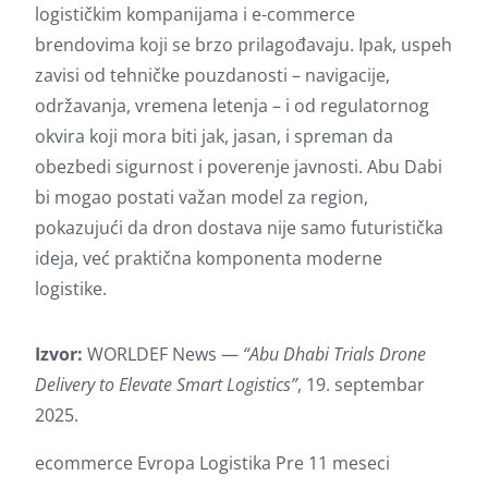
logističkim kompanijama i e-commerce
brendovima koji se brzo prilagođavaju. Ipak, uspeh
zavisi od tehničke pouzdanosti – navigacije,
održavanja, vremena letenja – i od regulatornog
okvira koji mora biti jak, jasan, i spreman da
obezbedi sigurnost i poverenje javnosti. Abu Dabi
bi mogao postati važan model za region,
pokazujući da dron dostava nije samo futuristička
ideja, već praktična komponenta moderne
logistike.
Izvor:
WORLDEF News —
“Abu Dhabi Trials Drone
Delivery to Elevate Smart Logistics”
, 19. septembar
2025.
ecommerce
Evropa
Logistika
Pre 11 meseci