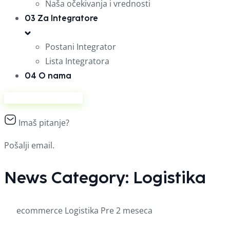
Naša očekivanja i vrednosti
03
Za Integratore
Postani Integrator
Lista Integratora
04
O nama
Prodaj na Ananasu
Imaš pitanje?
Pošalji email.
News Category:
Logistika
ecommerce
Logistika
Pre 2 meseca