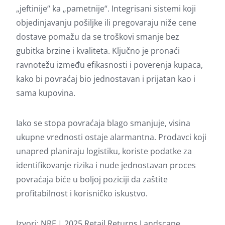
„jeftinije“ ka „pametnije“. Integrisani sistemi koji
objedinjavanju pošiljke ili pregovaraju niže cene
dostave pomažu da se troškovi smanje bez
gubitka brzine i kvaliteta. Ključno je pronaći
ravnotežu između efikasnosti i poverenja kupaca,
kako bi povraćaj bio jednostavan i prijatan kao i
sama kupovina.
Iako se stopa povraćaja blago smanjuje, visina
ukupne vrednosti ostaje alarmantna. Prodavci koji
unapred planiraju logistiku, koriste podatke za
identifikovanje rizika i nude jednostavan proces
povraćaja biće u boljoj poziciji da zaštite
profitabilnost i korisničko iskustvo.
Izvori:
NRF | 2025 Retail Returns Landscape
,