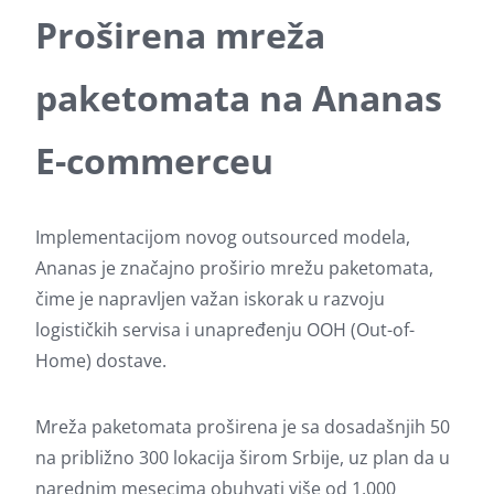
Proširena mreža
paketomata na Ananas
E-commerceu
Implementacijom novog outsourced modela,
Ananas je značajno proširio mrežu paketomata,
čime je napravljen važan iskorak u razvoju
logističkih servisa i unapređenju OOH (Out-of-
Home) dostave.
Mreža paketomata proširena je sa dosadašnjih 50
na približno 300 lokacija širom Srbije, uz plan da u
narednim mesecima obuhvati više od 1.000