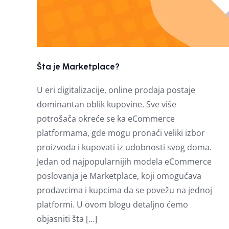
Šta je Marketplace?
U eri digitalizacije, online prodaja postaje
dominantan oblik kupovine. Sve više
potrošača okreće se ka eCommerce
platformama, gde mogu pronaći veliki izbor
proizvoda i kupovati iz udobnosti svog doma.
Jedan od najpopularnijih modela eCommerce
poslovanja je Marketplace, koji omogućava
prodavcima i kupcima da se povežu na jednoj
platformi. U ovom blogu detaljno ćemo
objasniti šta […]