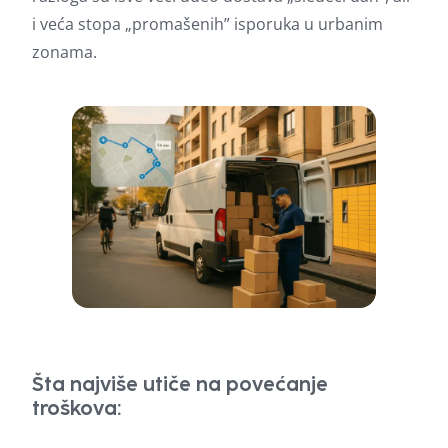
i veća stopa „promašenih” isporuka u urbanim
zonama.
Šta najviše utiče na povećanje
troškova: