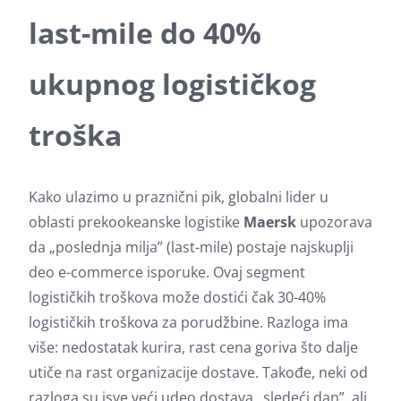
last-mile do 40%
ukupnog logističkog
troška
Kako ulazimo u praznični pik, globalni lider u
oblasti prekookeanske logistike
Maersk
upozorava
da „poslednja milja” (last-mile) postaje najskuplji
deo e-commerce isporuke. Ovaj segment
logističkih troškova može dostići čak 30-40%
logističkih troškova za porudžbine. Razloga ima
više: nedostatak kurira, rast cena goriva što dalje
utiče na rast organizacije dostave. Takođe, neki od
razloga su isve veći udeo dostava „sledeći dan”, ali