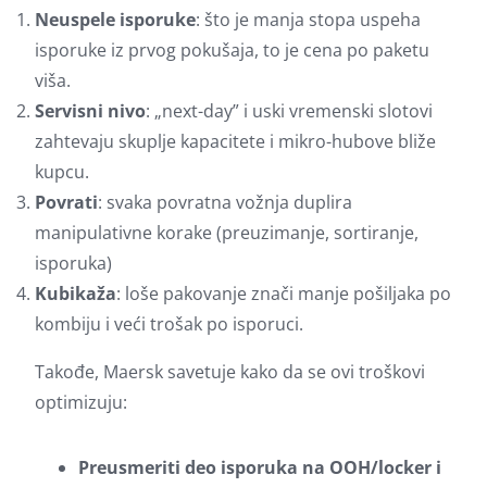
Neuspele isporuke
: što je manja stopa uspeha
isporuke iz prvog pokušaja, to je cena po paketu
viša.
Servisni nivo
: „next-day” i uski vremenski slotovi
zahtevaju skuplje kapacitete i mikro-hubove bliže
kupcu.
Povrati
: svaka povratna vožnja duplira
manipulativne korake (preuzimanje, sortiranje,
isporuka)
Kubikaža
: loše pakovanje znači manje pošiljaka po
kombiju i veći trošak po isporuci.
Takođe, Maersk savetuje kako da se ovi troškovi
optimizuju:
Preusmeriti deo isporuka na OOH/locker i