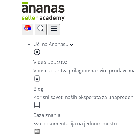
Skip
to
content
Uči na Ananasu
Video uputstva
Video uputstva prilagođena svim prodavcim
Blog
Korisni saveti naših eksperata za unapređen
Baza znanja
Sva dokumentacija na jednom mestu.