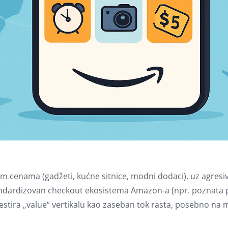
im cenama (gadžeti, kućne sitnice, modni dodaci), uz agres
tandardizovan checkout ekosistema Amazon-a (npr. poznata pla
testira „value“ vertikalu kao zaseban tok rasta, posebno na 