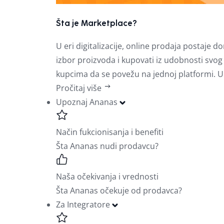
Šta je Marketplace?
U eri digitalizacije, online prodaja postaj
izbor proizvoda i kupovati iz udobnosti sv
kupcima da se povežu na jednoj platformi. U
Pročitaj više
Upoznaj Ananas
Način fukcionisanja i benefiti
Šta Ananas nudi prodavcu?
Naša očekivanja i vrednosti
Šta Ananas očekuje od prodavca?
Za Integratore