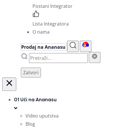
Postani Integrator
Lista Integratora
O nama
Prodaj na Ananasu
Zatvori
01
Uči na Ananasu
Video uputstva
Blog