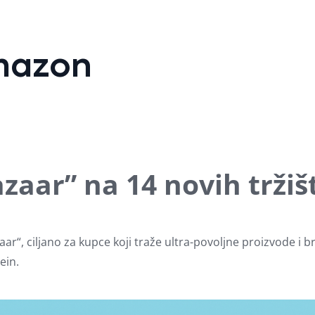
mazon
zaar” na 14 novih tržiš
aar“, ciljano za kupce koji traže ultra-povoljne proizvode i
ein.