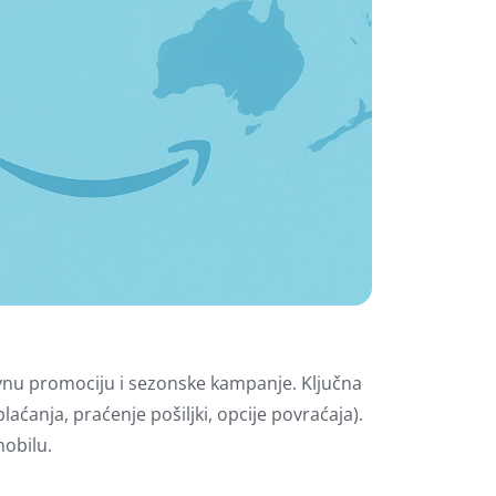
ivnu promociju i sezonske kampanje. Ključna
ćanja, praćenje pošiljki, opcije povraćaja).
mobilu.