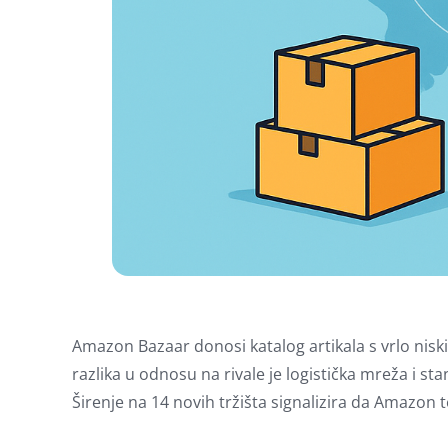
Amazon Bazaar donosi katalog artikala s vrlo nisk
razlika u odnosu na rivale je logistička mreža i s
Širenje na 14 novih tržišta signalizira da Amazon 