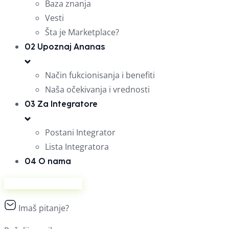
Baza znanja
Vesti
Šta je Marketplace?
02
Upoznaj Ananas
Način fukcionisanja i benefiti
Naša očekivanja i vrednosti
03
Za Integratore
Postani Integrator
Lista Integratora
04
O nama
Prodaj na Ananasu
Imaš pitanje?