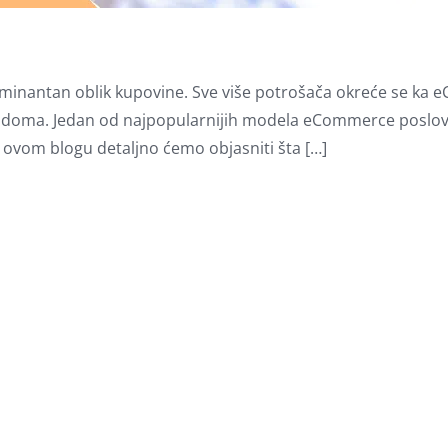
e dominantan oblik kupovine. Sve više potrošača okreće se k
og doma. Jedan od najpopularnijih modela eCommerce poslov
 ovom blogu detaljno ćemo objasniti šta […]